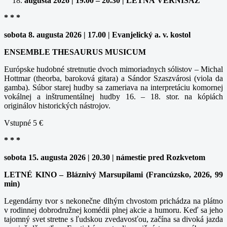
augusta 2026 | 19.00 – 20.30 | LETNÁ VERNISÁŽ
* * *
sobota 8. augusta 2026 | 17.00 | Evanjelický a. v. kostol
ENSEMBLE THESAURUS MUSICUM
Európske hudobné stretnutie dvoch mimoriadnych sólistov – Michal
Hottmar (theorba, baroková gitara) a Sándor Szaszvárosi (viola da
gamba). Súbor starej hudby sa zameriava na interpretáciu komornej
vokálnej a inštrumentálnej hudby 16. – 18. stor. na kópiách
originálov historických nástrojov.
Vstupné 5 €
* * *
sobota 15. augusta 2026 | 20.30 | námestie pred Rozkvetom
LETNÉ KINO – Bláznivý Marsupilami (Francúzsko, 2026, 99
min)
Legendárny tvor s nekonečne dlhým chvostom prichádza na plátno
v rodinnej dobrodružnej komédii plnej akcie a humoru. Keď sa jeho
tajomný svet stretne s ľudskou zvedavosťou, začína sa divoká jazda