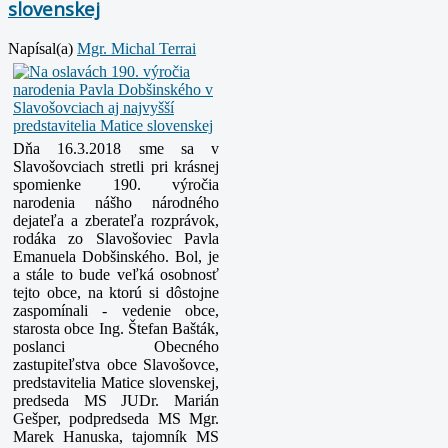
slovenskej
Napísal(a)
Mgr. Michal Terrai
Dňa 16.3.2018 sme sa v
Slavošovciach stretli pri krásnej
spomienke 190. výročia
narodenia nášho národného
dejateľa a zberateľa rozprávok,
rodáka zo Slavošoviec Pavla
Emanuela Dobšinského. Bol, je
a stále to bude veľká osobnosť
tejto obce, na ktorú si dôstojne
zaspomínali - vedenie obce,
starosta obce Ing. Štefan Bašták,
poslanci Obecného
zastupiteľstva obce Slavošovce,
predstavitelia Matice slovenskej,
predseda MS JUDr. Marián
Gešper, podpredseda MS Mgr.
Marek Hanuska, tajomník MS