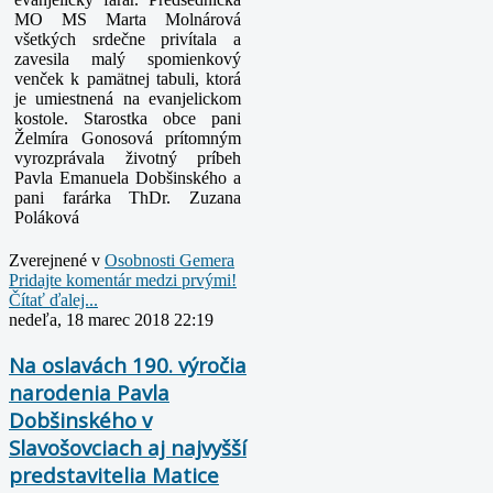
MO MS Marta Molnárová
všetkých srdečne privítala a
zavesila malý spomienkový
venček k pamätnej tabuli, ktorá
je umiestnená na evanjelickom
kostole. Starostka obce pani
Želmíra Gonosová prítomným
vyrozprávala životný príbeh
Pavla Emanuela Dobšinského a
pani farárka ThDr. Zuzana
Poláková
Zverejnené v
Osobnosti Gemera
Pridajte komentár medzi prvými!
Čítať ďalej...
nedeľa, 18 marec 2018 22:19
Na oslavách 190. výročia
narodenia Pavla
Dobšinského v
Slavošovciach aj najvyšší
predstavitelia Matice