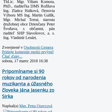
ThLic. Mgr. Viliam Komora,
PhD., riaditeľka DMS Rožňava
Ing. Zlatica Halková, členovia
Výboru MS Ing. Martin Gallík,
Mgr. Michal Terrai, starosta
družobnej obce Drienčany Peter
Švoňava, s občanmi, pán
riaditeľ SHP Slavošovce, a. s.
Ing. Vladimír Lenárt
,
Zverejnené v
Osobnosti Gemera
Pridajte komentár medzi prvými!
Čítať ďalej...
sobota, 17 marec 2018 16:38
Pripomíname si 90
rokov od narodenia
muzikanta a úžasného
človeka Jána Jasenku zo
Sirka
Napísal(a)
Mgr. Petra Oravcová