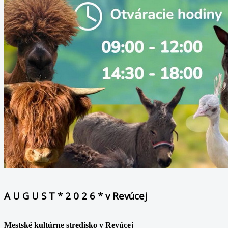
A U G U S T * 2 0 2 6 * v Revúcej
Mestské kultúrne stredisko v Revúcej