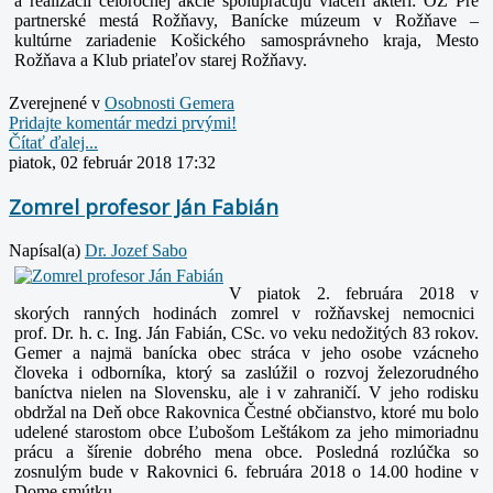
a realizácii celoročnej akcie spolupracujú viacerí aktéri: OZ Pre
partnerské mestá Rožňavy, Banícke múzeum v Rožňave –
kultúrne zariadenie Košického samosprávneho kraja, Mesto
Rožňava a Klub priateľov starej Rožňavy.
Zverejnené v
Osobnosti Gemera
Pridajte komentár medzi prvými!
Čítať ďalej...
piatok, 02 február 2018 17:32
Zomrel profesor Ján Fabián
Napísal(a)
Dr. Jozef Sabo
V piatok 2. februára 2018 v
skorých ranných hodinách zomrel v rožňavskej nemocnici
prof.
Dr. h. c.
Ing. Ján Fabián, CSc. vo veku nedožitých 83 rokov.
Gemer a najmä banícka obec stráca v jeho osobe vzácneho
človeka i odborníka, ktorý sa zaslúžil o rozvoj železorudného
baníctva nielen na Slovensku, ale i v zahraničí. V jeho rodisku
obdržal na Deň obce Rakovnica Čestné občianstvo, ktoré mu bolo
udelené starostom obce Ľubošom Leštákom za jeho mimoriadnu
prácu a šírenie dobrého mena obce. Posledná rozlúčka so
zosnulým bude v Rakovnici 6. februára 2018 o 14.00 hodine v
Dome smútku.