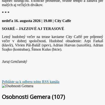
naprieč džungľou. Exotické prostredie, svižné tempo a zábava pre
malých aj veľkých divákov.
* * *
nedeľa 16. augusta 2026 | 19.00 | City Caffe
SOARÉ – JAZZOVÉ AJ TERASOVÉ
Letný hudobný večer na terase kaviarne City Caffé pre príjemný
večer v dobrej spoločnosti. Hudobné obsadenie: Arpi Farkaš
(klavír), Vivien Pál-Baláž (spev), Adrian Harvan (saxofón), Adrian
Szajko (kontrabas), Šimon Kulus (bicie).
Juraj Genčanský
Prihláste sa k odberu tohto RSS kanála
Osobnosti Gemera (107)