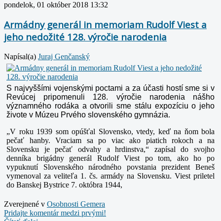
pondelok, 01 október 2018 13:32
Armádny generál in memoriam Rudolf Viest a
jeho nedožité 128. výročie narodenia
Napísal(a)
Juraj Genčanský
S najvyššími vojenskými poctami a za účasti hostí sme si v
Revúcej pripomenuli 128. výročie narodenia nášho
významného rodáka a otvorili sme stálu expozíciu o jeho
živote v Múzeu Prvého slovenského gymnázia.
„V roku 1939 som opúšťal Slovensko, vtedy, keď na ňom bola
pečať hanby. Vraciam sa po viac ako piatich rokoch a na
Slovensku je pečať odvahy a hrdinstva,“ zapísal do svojho
denníka brigádny generál Rudolf Viest po tom, ako ho po
vypuknutí Slovenského národného povstania prezident Beneš
vymenoval za veliteľa 1. čs. armády na Slovensku. Viest priletel
do Banskej Bystrice 7. októbra 1944,
Zverejnené v
Osobnosti Gemera
Pridajte komentár medzi prvými!