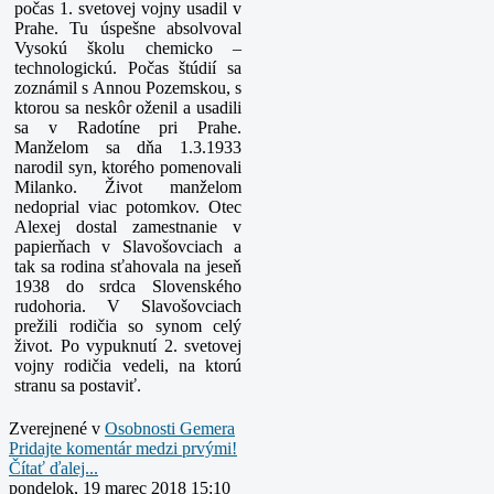
počas 1. svetovej vojny usadil v
Prahe. Tu úspešne absolvoval
Vysokú školu chemicko –
technologickú. Počas štúdií sa
zoznámil s Annou Pozemskou, s
ktorou sa neskôr oženil a usadili
sa v Radotíne pri Prahe.
Manželom sa dňa 1.3.1933
narodil syn, ktorého pomenovali
Milanko. Život manželom
nedoprial viac potomkov. Otec
Alexej dostal zamestnanie v
papierňach v Slavošovciach a
tak sa rodina sťahovala na jeseň
1938 do srdca Slovenského
rudohoria. V Slavošovciach
prežili rodičia so synom celý
život. Po vypuknutí 2. svetovej
vojny rodičia vedeli, na ktorú
stranu sa postaviť.
Zverejnené v
Osobnosti Gemera
Pridajte komentár medzi prvými!
Čítať ďalej...
pondelok, 19 marec 2018 15:10