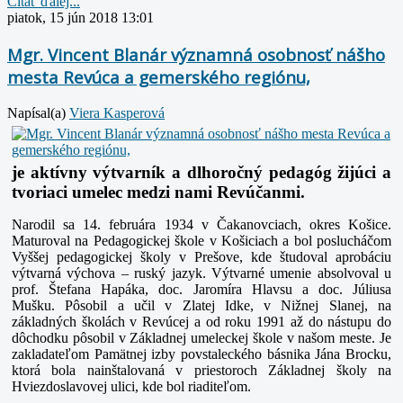
Čítať ďalej...
piatok, 15 jún 2018 13:01
Mgr. Vincent Blanár významná osobnosť nášho
mesta Revúca a gemerského regiónu,
Napísal(a)
Viera Kasperová
je aktívny výtvarník a dlhoročný pedagóg žijúci a
tvoriaci umelec medzi nami Revúčanmi.
Narodil sa 14. februára 1934 v Čakanovciach, okres Košice.
Maturoval na Pedagogickej škole v Košiciach a bol poslucháčom
Vyššej pedagogickej školy v Prešove, kde študoval aprobáciu
výtvarná výchova – ruský jazyk. Výtvarné umenie absolvoval u
prof. Štefana Hapáka, doc. Jaromíra Hlavsu a doc. Júliusa
Mušku.
Pôsobil a učil v Zlatej Idke, v Nižnej Slanej, na
základných školách v Revúcej a od roku 1991 až do nástupu do
dôchodku pôsobil v Základnej umeleckej škole v našom meste. Je
zakladateľom Pamätnej izby povstaleckého básnika Jána Brocku,
ktorá bola nainštalovaná v priestoroch Základnej školy na
Hviezdoslavovej ulici, kde bol riaditeľom.