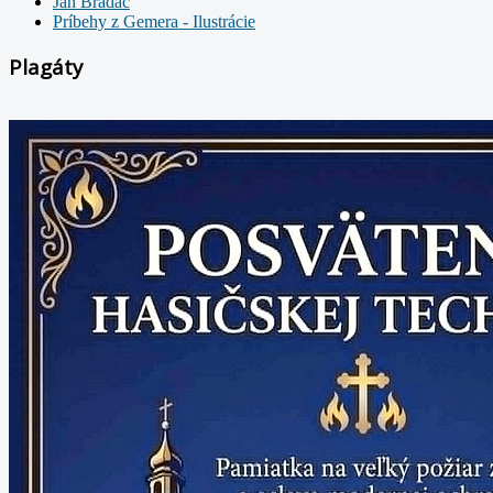
Ján Bradáč
Príbehy z Gemera - Ilustrácie
Plagáty