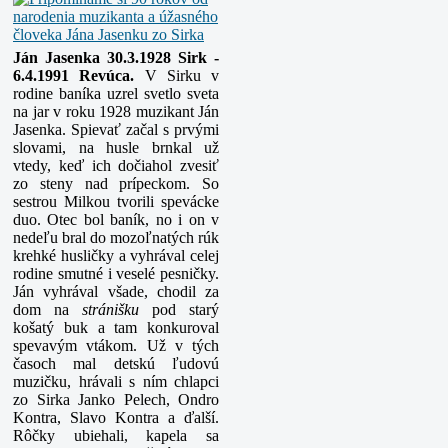
Ján Jasenka
30.3.1928 Sirk -
6.4.1991 Revúca.
V Sirku v
rodine baníka uzrel svetlo sveta
na jar v roku 1928 muzikant Ján
Jasenka. Spievať začal s prvými
slovami, na husle brnkal už
vtedy, keď ich dočiahol zvesiť
zo steny nad prípeckom. So
sestrou Milkou tvorili spevácke
duo. Otec bol baník, no i on v
nedeľu bral do mozoľnatých rúk
krehké husličky a vyhrával celej
rodine smutné i veselé pesničky.
Ján vyhrával všade, chodil za
dom na
stránišku
pod starý
košatý buk a tam konkuroval
spevavým vtákom. Už v tých
časoch mal detskú ľudovú
muzičku, hrávali s ním chlapci
zo Sirka Janko Pelech, Ondro
Kontra, Slavo Kontra a ďalší.
Rôčky ubiehali, kapela sa