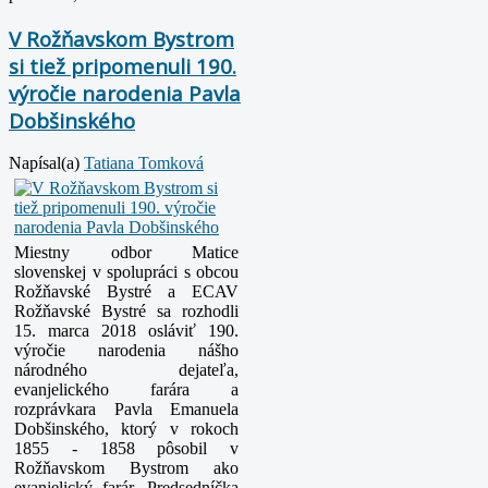
V Rožňavskom Bystrom
si tiež pripomenuli 190.
výročie narodenia Pavla
Dobšinského
Napísal(a)
Tatiana Tomková
Miestny odbor Matice
slovenskej v spolupráci s obcou
Rožňavské Bystré a ECAV
Rožňavské Bystré sa rozhodli
15. marca 2018 osláviť 190.
výročie narodenia nášho
národného dejateľa,
evanjelického farára a
rozprávkara Pavla Emanuela
Dobšinského, ktorý v rokoch
1855 - 1858 pôsobil v
Rožňavskom Bystrom ako
evanjelický farár. Predsedníčka