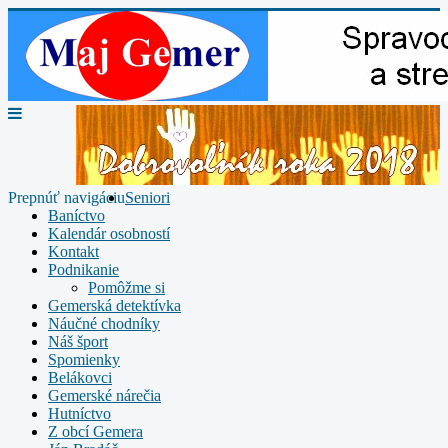
Prepnúť navigáciu
Seniori
Baníctvo
Kalendár osobností
Kontakt
Podnikanie
Pomôžme si
Gemerská detektívka
Náučné chodníky
Náš šport
Spomienky
Belákovci
Gemerské nárečia
Hutníctvo
Z obcí Gemera