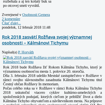
rozbehala a aj ten košatý buk sa
po otcovej smrti vyvrátil.
Zverejnené v
Osobnosti Gemera
2 komentáre
Čítať ďalej...
pondelok, 12 február 2018 11:48
Rok 2018 zasvätí Rožňava svojej významnej
osobnosti – Kálmánovi Tichymu
Napísal(a)
P. Horváth
Rok 2018 bude Rožňava žiť Rokom Kálmána Tichyho, ktorý je
významnou osobnosťou mesta 1. polovice 20. storočia.
Dňa 3. februára 2018 udelilo Mestské zastupiteľstvo v Rožňave v
rámci svojho slávnostného zasadnutia Kálmánovi Tichymu titul
Čestný občan Rožňavy In memoriam.
Počas celého roka sa v Rožňave v rámci Roka Kálmána Tichyho
2018 uskutoční viacero cyklov kultúrno-umeleckých a
spoločenských podujatí, ktorých cieľom je priblížiť život a dielo
Kálmána Tichyho obyvateľom a návštevníkom mesta. Na príprave