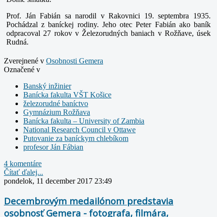
Prof. Ján Fabián sa narodil v Rakovnici 19. septembra 1935.
Pochádzal z baníckej rodiny. Jeho otec Peter Fabián ako baník
odpracoval 27 rokov v Železorudných baniach v Rožňave, úsek
Rudná.
Zverejnené v
Osobnosti Gemera
Označené v
Banský inžinier
Banícka fakulta VŠT Košice
železorudné baníctvo
Gymnázium Rožňava
Banícka fakulta – University of Zambia
National Research Council v Ottawe
Putovanie za baníckym chlebíkom
profesor Ján Fábian
4 komentáre
Čítať ďalej...
pondelok, 11 december 2017 23:49
Decembrovým medailónom predstavia
osobnosť Gemera - fotografa, filmára,