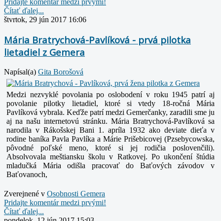
Pridajte komentár medzi prvými!
Čítať ďalej...
štvrtok, 29 jún 2017 16:06
Mária Bratrychová-Pavlíková - prvá pilotka
lietadiel z Gemera
Napísal(a)
Gita Borošová
Medzi nezvyklé povolania po oslobodení v roku 1945 patrí aj
povolanie pilotky lietadiel, ktoré si vtedy 18-ročná Mária
Pavlíková vybrala. Keďže patrí medzi Gemerčanky, zaradili sme ju
aj na našu internetovú stránku. Mária Bratrychová-Pavlíková sa
narodila v Rákošskej Bani 1. apríla 1932 ako deviate dieťa v
rodine baníka Pavla Pavlíka a Márie Prišebicovej (Pzsebycowska,
pôvodné poľské meno, ktoré si jej rodičia poslovenčili).
Absolvovala meštiansku školu v Ratkovej. Po ukončení štúdia
mladučká Mária odišla pracovať do Baťových závodov v
Baťovanoch,
Zverejnené v
Osobnosti Gemera
Pridajte komentár medzi prvými!
Čítať ďalej...
pondelok, 12 jún 2017 15:03