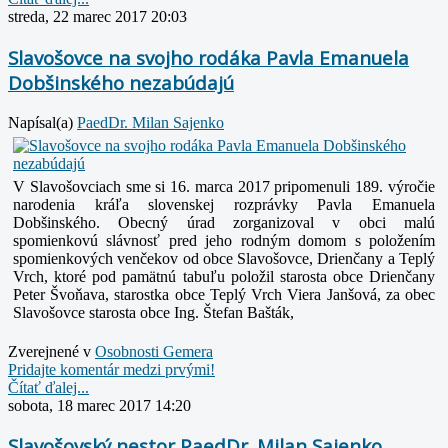
streda, 22 marec 2017 20:03
Slavošovce na svojho rodáka Pavla Emanuela
Dobšinského nezabúdajú
Napísal(a)
PaedDr. Milan Sajenko
V Slavošovciach
sme si
16. marca 2017 pripomenuli 189. výročie
narodenia kráľa slovenskej rozprávky Pavla Emanuela
Dobšinského. Obecný úrad zorganizoval v obci malú
spomienkovú slávnosť pred jeho rodným domom s položením
spomienkových venčekov od obce Slavošovce, Drienčany a Teplý
Vrch, ktoré pod pamätnú tabuľu položil starosta obce Drienčany
Peter Švoňava, starostka obce Teplý Vrch Viera Janšová, za obec
Slavošovce starosta obce Ing. Štefan Bašták,
Zverejnené v
Osobnosti Gemera
Pridajte komentár medzi prvými!
Čítať ďalej...
sobota, 18 marec 2017 14:20
Slavošovský nestor PaedDr. Milan Sajenko