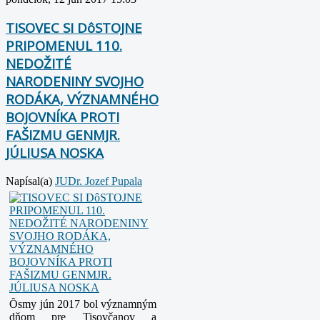
TISOVEC SI DôSTOJNE
PRIPOMENUL 110.
NEDOŽITÉ
NARODENINY SVOJHO
RODÁKA, VÝZNAMNÉHO
BOJOVNÍKA PROTI
FAŠIZMU GENMJR.
JÚLIUSA NOSKA
Napísal(a)
JUDr. Jozef Pupala
Ȏ
smy jún 2017 bol významným
dňom pre Tisovčanov a