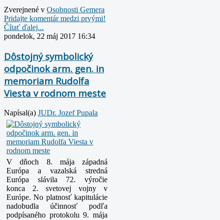
Zverejnené v
Osobnosti Gemera
Pridajte komentár medzi prvými!
Čítať ďalej...
pondelok, 22 máj 2017 16:34
Dôstojný symbolický
odpočinok arm. gen. in
memoriam Rudolfa
Viesta v rodnom meste
Napísal(a)
JUDr. Jozef Pupala
V dňoch 8. mája západná
Európa a vazalská stredná
Európa slávila 72. výročie
konca 2. svetovej vojny v
Európe. No platnosť kapitulácie
nadobudla účinnosť podľa
podpísaného protokolu 9. mája