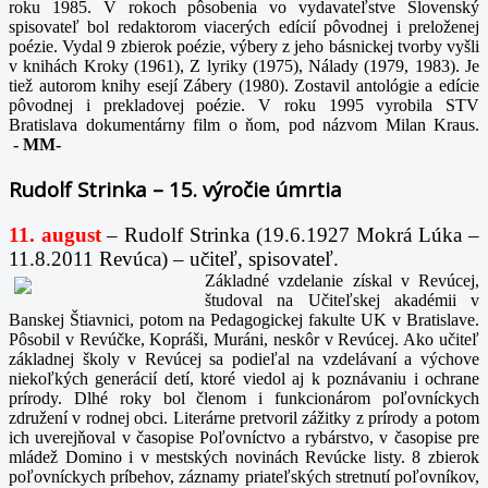
roku 1985. V rokoch pôsobenia vo vydavateľstve Slovenský
spisovateľ bol redaktorom viacerých edícií pôvodnej i preloženej
poézie. Vydal 9 zbierok poézie, výbery z jeho básnickej tvorby vyšli
v knihách Kroky (1961), Z lyriky (1975), Nálady (1979, 1983). Je
tiež autorom knihy esejí Zábery (1980). Zostavil antológie a edície
pôvodnej i prekladovej poézie. V roku 1995 vyrobila STV
Bratislava dokumentárny film o ňom, pod názvom Milan Kraus.
-
MM-
Rudolf Strinka – 15. výročie úmrtia
11. august
– Rudolf Strinka (19.6.1927 Mokrá Lúka –
11.8.2011 Revúca) – učiteľ, spisovateľ.
Základné vzdelanie získal v Revúcej,
študoval na Učiteľskej akadémii v
Banskej Štiavnici, potom na Pedagogickej fakulte UK v Bratislave.
Pôsobil v Revúčke, Kopráši, Muráni, neskôr v Revúcej. Ako učiteľ
základnej školy v Revúcej sa podieľal na vzdelávaní a výchove
niekoľkých generácií detí, ktoré viedol aj k poznávaniu i ochrane
prírody. Dlhé roky bol členom i funkcionárom poľovníckych
združení v rodnej obci. Literárne pretvoril zážitky z prírody a potom
ich uverejňoval v časopise Poľovníctvo a rybárstvo, v časopise pre
mládež Domino i v mestských novinách Revúcke listy. 8 zbierok
poľovníckych príbehov, záznamy priateľských stretnutí poľovníkov,