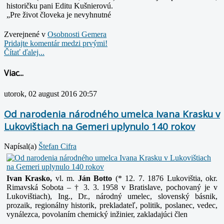
historičku pani Editu Kušnierovú.
„Pre život človeka je nevyhnutné
Zverejnené v
Osobnosti Gemera
Pridajte komentár medzi prvými!
Čítať ďalej...
Viac...
utorok, 02 august 2016 20:57
Od narodenia národného umelca Ivana Krasku v
Lukovištiach na Gemeri uplynulo 140 rokov
Napísal(a)
Štefan Cifra
Ivan Krasko,
vl. m.
Ján Botto
(* 12. 7. 1876 Lukovištia, okr.
Rimavská Sobota – † 3. 3. 1958 v
Bratislave, pochovaný je v
Lukovištiach), Ing., Dr., národný umelec, slovenský básnik,
prozaik, regionálny historik, prekladateľ, politik, poslanec, vedec,
vynálezca,
povolaním chemický inžinier, zakladajúci člen