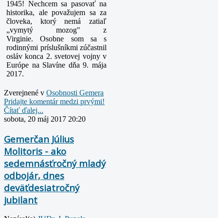
1945! Nechcem sa pasovať na
historika, ale považujem sa za
človeka, ktorý nemá zatiaľ
„vymytý mozog" z
Virginie.
Osobne som sa s
rodinnými príslušníkmi zúčastnil
osláv konca 2. svetovej vojny v
Európe na Slavíne dňa 9. mája
2017.
Zverejnené v
Osobnosti Gemera
Pridajte komentár medzi prvými!
Čítať ďalej...
sobota, 20 máj 2017 20:20
Gemerčan Július
Molitoris - ako
sedemnásťročný mladý
odbojár, dnes
deväťdesiatročný
jubilant