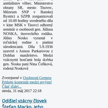
antifašistov vôbec. Ministerstvo
obrany SR, mesto Tisovec,
Múzeum SNP v Banskej
Bystrici a SZPB zorganizovali
od 10.00 hodiny uvedeného dňa
v kine MSK v Tisovci odborný
seminár o osobnosti gen. Júliusa
NOSKA, tisoveckého rodáka.
Július Nosko vyrastal v
roľníckej rodine s piatimi
súrodencami. Dňa 5.9.1936
uzavrel s Annou Purkarovou z
Dobřan manželstvo.
Medzi
vzácnymi hosťami bola dcérka
gen. Noska pani Nina Čeňková,
rodená Nosková
Zverejnené v
Osobnosti Gemera
Pridajte komentár medzi prvými!
Čítať ďalej...
streda, 31 máj 2017 22:18
Odišiel vzácny človek
Štefan Macko, jeho