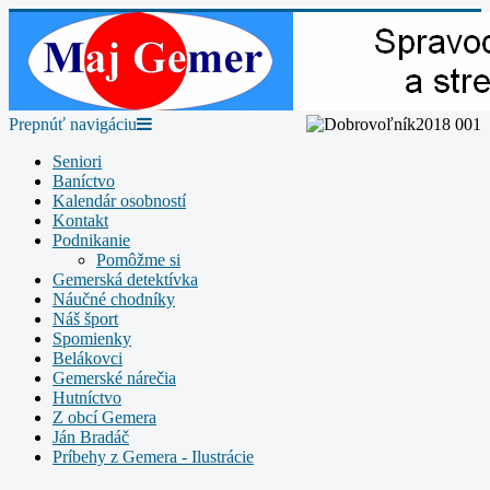
Prepnúť navigáciu
Seniori
Baníctvo
Kalendár osobností
Kontakt
Podnikanie
Pomôžme si
Gemerská detektívka
Náučné chodníky
Náš šport
Spomienky
Belákovci
Gemerské nárečia
Hutníctvo
Z obcí Gemera
Ján Bradáč
Príbehy z Gemera - Ilustrácie