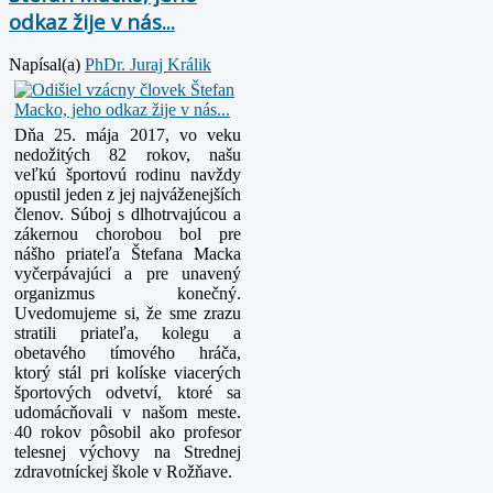
odkaz žije v nás...
Napísal(a)
PhDr. Juraj Králik
Dňa 25. mája 2017, vo veku
nedožitých 82 rokov, našu
veľkú športovú rodinu navždy
opustil jeden z jej najváženejších
členov. Súboj s dlhotrvajúcou a
zákernou chorobou bol pre
nášho priateľa Štefana Macka
vyčerpávajúci a pre unavený
organizmus konečný.
Uvedomujeme si, že sme zrazu
stratili priateľa, kolegu a
obetavého tímového hráča,
ktorý stál pri kolíske viacerých
športových odvetví, ktoré sa
udomácňovali v našom meste.
40 rokov pôsobil ako profesor
telesnej výchovy na Strednej
zdravotníckej škole v Rožňave.