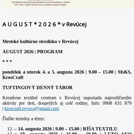
A U G U S T * 2 0 2 6 * v Revúcej
Mestské kultúrne stredisko v Revúcej
AUGUST 2026 | PROGRAM
* * *
pondelok a utorok 4. a 5. augusta 2026 | 9.00 – 15.00 | MsKS,
KrosCraft
TUFTINGOVÝ DENNÝ TÁBOR
Kreatívne textilné centrum v Revúcej usporiada najrozličnejšie
aktivity pre deti, dospelých aj celé rodiny. Info: 0908 631 879
|
Ďalšie termíny a témy:
– 14. augusta 2026 | 9.00 – 15.00 | RÍŠA TEXTILU