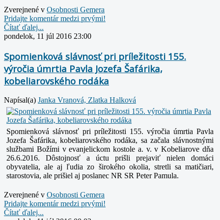
Zverejnené v
Osobnosti Gemera
Pridajte komentár medzi prvými!
Čítať ďalej...
pondelok, 11 júl 2016 23:00
Spomienková slávnosť pri príležitosti 155.
výročia úmrtia Pavla Jozefa Šafárika,
kobeliarovského rodáka
Napísal(a)
Janka Vranová, Zlatka Halková
Spomienková slávnosť pri príležitosti 155. výročia úmrtia Pavla
Jozefa Šafárika, kobeliarovského rodáka, sa začala slávnostnými
službami Božími v evanjelickom kostole a. v. v Kobeliarove dňa
26.6.2016. Dôstojnosť a úctu prišli prejaviť nielen
domáci
obyvatelia, ale aj ľudia zo širokého okolia, stretli sa matičiari,
starostovia, ale prišiel aj poslanec NR SR Peter Pamula.
Zverejnené v
Osobnosti Gemera
Pridajte komentár medzi prvými!
Čítať ďalej...