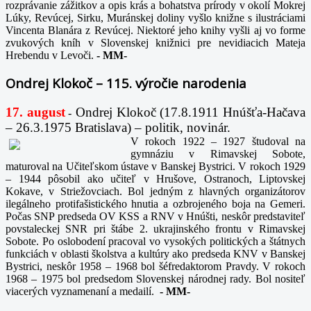
rozprávanie zážitkov a opis krás a bohatstva prírody v okolí Mokrej
Lúky, Revúcej, Sirku, Muránskej doliny vyšlo knižne s ilustráciami
Vincenta Blanára z Revúcej. Niektoré jeho knihy vyšli aj vo forme
zvukových kníh v Slovenskej knižnici pre nevidiacich Mateja
Hrebendu v Levoči.
-
MM-
Ondrej Klokoč – 115. výročie narodenia
17. august
Ondrej Klokoč (17.8.1911 Hnúšťa-Hačava
-
– 26.3.1975 Bratislava) – politik, novinár.
V rokoch 1922 – 1927 študoval na
gymnáziu v Rimavskej Sobote,
maturoval na Učiteľskom ústave v Banskej Bystrici. V rokoch 1929
– 1944 pôsobil ako učiteľ v Hrušove, Ostranoch, Liptovskej
Kokave, v Striežovciach. Bol jedným z hlavných organizátorov
ilegálneho protifašistického hnutia a ozbrojeného boja na Gemeri.
Počas SNP predseda OV KSS a RNV v Hnúšti, neskôr predstaviteľ
povstaleckej SNR pri štábe 2. ukrajinského frontu v Rimavskej
Sobote. Po oslobodení pracoval vo vysokých politických a štátnych
funkciách v oblasti školstva a kultúry ako predseda KNV v Banskej
Bystrici, neskôr 1958 – 1968 bol šéfredaktorom Pravdy. V rokoch
1968 – 1975 bol predsedom Slovenskej národnej rady. Bol nositeľ
viacerých vyznamenaní a medailí.
-
MM-