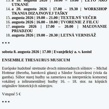
a 18. augusta 2026 | 16.00 – 19.00 | LETO AKO
UTKANÉ
a 20. augusta 2026 | 17.00 – 19.30 | WORKSHOP
TKANIA DIZAJNOVEJ TAŠKY
augusta 2026 | 19.00 – 21.00 | TEXTILNÝ VEČER
augusta 2026 | 16.00 – 18.00 | TVORENIE Z FILCU
augusta 2026 | 17.00 – 20.00 | MAĽOVANIE
PRIADZOU
augusta 2026 | 19.00 – 20.30 | LETNÁ VERNISÁŽ
* * *
sobota 8. augusta 2026 | 17.00 | Evanjelický a. v. kostol
ENSEMBLE THESAURUS MUSICUM
Európske hudobné stretnutie dvoch mimoriadnych sólistov – Michal
Hottmar (theorba, baroková gitara) a Sándor Szaszvárosi (viola da
gamba). Súbor starej hudby sa zameriava na interpretáciu komornej
vokálnej a inštrumentálnej hudby 16. – 18. stor. na kópiách
originálov historických nástrojov.
Vstupné 5 €
* * *