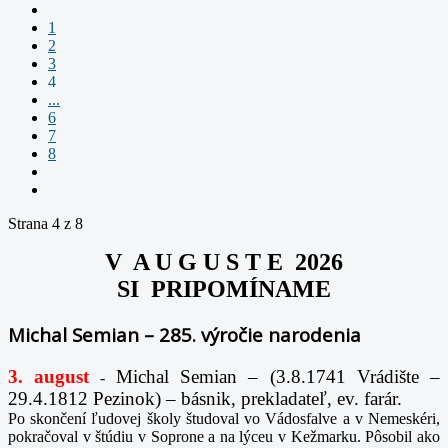
1
2
3
4
...
6
7
8
Strana 4 z 8
V A U G U S T E 2026
SI PRIPOMÍNAME
Michal Semian – 285. výročie narodenia
3. august
Michal Semian – (3.8.1741 Vrádište –
-
29.4.1812 Pezinok) – básnik, prekladateľ, ev. farár.
Po skončení ľudovej školy študoval vo Vádosfalve a v Nemeskéri,
pokračoval v štúdiu v Soprone a na lýceu v Kežmarku. Pôsobil ako