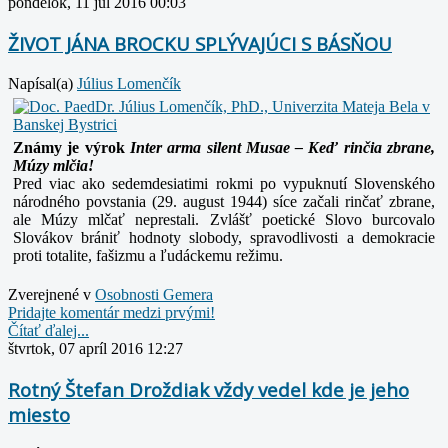
pondelok, 11 júl 2016 00:03
ŽIVOT JÁNA BROCKU SPLÝVAJÚCI S BÁSŇOU
Napísal(a)
Július Lomenčík
Známy je výrok
Inter arma silent Musae – Keď rinčia zbrane,
Múzy mlčia!
Pred viac ako sedemdesiatimi rokmi po vypuknutí Slovenského
národného povstania (29. august 1944) síce začali rinčať zbrane,
ale Múzy mlčať neprestali. Zvlášť poetické Slovo
burcovalo
Slovákov brániť hodnoty slobody, spravodlivosti a demokracie
proti totalite, fašizmu a ľudáckemu režimu.
Zverejnené v
Osobnosti Gemera
Pridajte komentár medzi prvými!
Čítať ďalej...
štvrtok, 07 apríl 2016 12:27
Rotný Štefan Droždiak vždy vedel kde je jeho
miesto