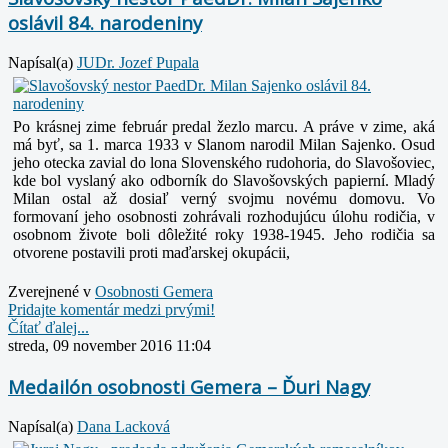
oslávil 84. narodeniny
Napísal(a)
JUDr. Jozef Pupala
Po krásnej zime február predal žezlo marcu. A práve v zime, aká
má byť, sa 1. marca 1933 v Slanom narodil Milan Sajenko.
Osud
jeho otecka zavial do lona Slovenského rudohoria, do Slavošoviec,
kde bol vyslaný ako odborník do Slavošovských papierní. Mladý
Milan ostal až dosiaľ verný svojmu novému domovu. Vo
formovaní jeho osobnosti zohrávali rozhodujúcu úlohu rodičia, v
osobnom živote boli dôležité roky 1938-1945. Jeho rodičia sa
otvorene postavili proti maďarskej okupácii,
Zverejnené v
Osobnosti Gemera
Pridajte komentár medzi prvými!
Čítať ďalej...
streda, 09 november 2016 11:04
Medailón osobnosti Gemera – Ďuri Nagy
Napísal(a)
Dana Lacková