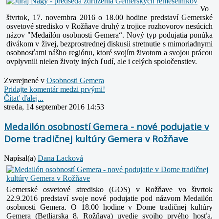
Vo
štvrtok, 17. novembra 2016 o 18.00 hodine predstaví Gemerské
osvetové stredisko v Rožňave druhý z trojice rozhovorov nesúcich
názov "Medailón osobnosti Gemera“.
Nový typ podujatia ponúka
divákom v živej, bezprostrednej diskusii stretnutie s mimoriadnymi
osobnosťami nášho regiónu, ktoré svojím životom a svojou prácou
ovplyvnili nielen životy iných ľudí, ale i celých spoločenstiev.
Zverejnené v
Osobnosti Gemera
Pridajte komentár medzi prvými!
Čítať ďalej...
streda, 14 september 2016 14:53
Medailón osobností Gemera - nové podujatie v
Dome tradičnej kultúry Gemera v Rožňave
Napísal(a)
Dana Lacková
Gemerské osvetové stredisko (GOS) v Rožňave vo štvrtok
22.9.2016 predstaví svoje nové podujatie pod názvom Medailón
osobnosti Gemera. O 18.00 hodine v Dome tradičnej kultúry
Gemera
(Betliarska 8, Rožňava) uvedie svojho prvého hosťa,