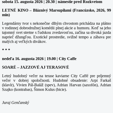
sobota 15. augusta 2026 | 20.30 | námestie pred Rozkvetom
LETNÉ KINO – Bláznivý Marsupilami (Francúzsko, 2026, 99
min)
Legendárny tvor s nekonečne dlhým chvostom prichádza na plátno
v rodinnej dobrodružnej komédii plnej akcie a humoru. Keď sa jeho
tajomný svet stretne s ľudskou zvedavosťou, začína sa divoká jazda
naprieč džungľou. Exotické prostredie, svižné tempo a zábava pre
malých aj veľkých divákov.
* * *
nedeľa 16. augusta 2026 | 19.00 | City Caffe
SOARÉ – JAZZOVÉ AJ TERASOVÉ
Letný hudobný večer na terase kaviarne City Caffé pre príjemný
večer v dobrej spoločnosti. Hudobné obsadenie: Arpi Farkaš
(klavír), Vivien Pál-Baláž (spev), Adrian Harvan (saxofón), Adrian
Szajko (kontrabas), Šimon Kulus (bicie).
Juraj Genčanský