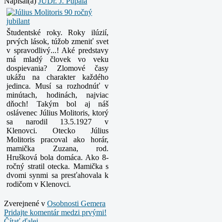
Napísal(a)
JUDr. J. Pupala
Študentské roky. Roky ilúzií,
prvých lások, túžob zmeniť svet
v spravodlivý...! Aké predstavy
má mladý človek vo veku
dospievania? Zlomové časy
ukážu na charakter každého
jedinca. Musí sa rozhodnúť v
minútach, hodinách, najviac
dňoch!
Takým bol aj náš
oslávenec Július Molitoris, ktorý
sa narodil 13.5.1927 v
Klenovci. Otecko Július
Molitoris pracoval ako horár,
mamička Zuzana, rod.
Hrušková bola domáca. Ako 8-
ročný stratil otecka. Mamička s
dvomi synmi sa presťahovala k
rodičom v Klenovci.
Zverejnené v
Osobnosti Gemera
Pridajte komentár medzi prvými!
Čítať ďalej...