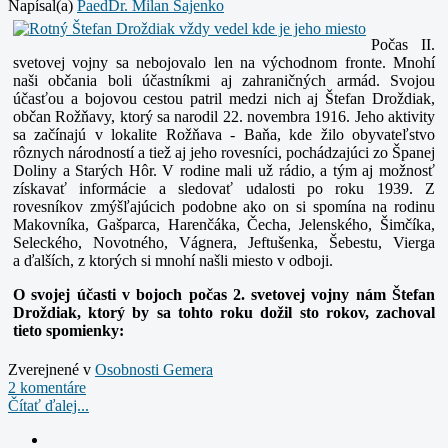
Napísal(a)
PaedDr. Milan Sajenko
Počas II.
svetovej vojny sa nebojovalo len na východnom fronte. Mnohí
naši občania boli účastníkmi aj zahraničných armád. Svojou
účasťou a bojovou cestou patril medzi nich aj
Štefan Droždiak,
občan Rožňavy, ktorý sa narodil 22. novembra 1916. Jeho aktivity
sa začínajú v lokalite Rožňava - Baňa, kde žilo obyvateľstvo
rôznych národností a tiež aj jeho
rovesníci, pochádzajúci zo Španej
Doliny a Starých Hôr. V rodine mali už rádio, a tým aj možnosť
získavať informácie a sledovať udalosti po roku 1939. Z
rovesníkov zmýšľajúcich
podobne ako on si spomína na rodinu
Makovníka, Gašparca, Harenčáka, Čecha, Jelenského, Šimčíka,
Seleckého, Novotného, Vágnera, Jeftušenka, Šebestu, Vierga
a ďalších, z ktorých si
mnohí našli miesto v odboji.
O svojej účasti v bojoch počas 2. svetovej vojny nám Štefan
Droždiak, ktorý by sa tohto roku dožil sto rokov, zachoval
tieto spomienky:
Zverejnené v
Osobnosti Gemera
2 komentáre
Čítať ďalej...