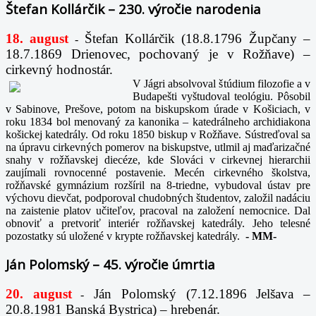
Štefan Kollárčik – 230. výročie narodenia
18. august
Štefan Kollárčik (18.8.1796 Župčany –
-
18.7.1869 Drienovec, pochovaný je v Rožňave) –
cirkevný hodnostár.
V Jágri absolvoval štúdium filozofie a v
Budapešti vyštudoval teológiu. Pôsobil
v Sabinove, Prešove, potom na biskupskom úrade v Košiciach, v
roku 1834 bol menovaný za kanonika – katedrálneho archidiakona
košickej katedrály. Od roku 1850 biskup v Rožňave. Sústreďoval sa
na úpravu cirkevných pomerov na biskupstve, utlmil aj maďarizačné
snahy v rožňavskej diecéze, kde Slováci v cirkevnej hierarchii
zaujímali rovnocenné postavenie. Mecén cirkevného školstva,
rožňavské gymnázium rozšíril na 8-triedne, vybudoval ústav pre
výchovu dievčat, podporoval chudobných študentov, založil nadáciu
na zaistenie platov učiteľov, pracoval na založení nemocnice. Dal
obnoviť a pretvoriť interiér rožňavskej katedrály. Jeho telesné
pozostatky sú uložené v krypte rožňavskej katedrály.
-
MM-
Ján Polomský – 45. výročie úmrtia
20. august
Ján Polomský (7.12.1896 Jelšava –
-
20.8.1981 Banská Bystrica) – hrebenár.