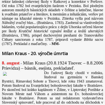
rektor latinskej cirkevnej školy v Ratkovej a konrektor v Prešove.
Od roku 1782 bol evanjelickým farárom v Pezinku. Bol plodným
autorom mnohých básnických skladieb v češtine a latinčine, hlavne
k svadbám priateľov a literátov, k meninám a inštaláciám, veršov pri
nástupe na kňazské miesto v Pezinku. Zbierka vyšla pod názvom
Nábožný zvučný hlas...
(Bratislava, 1783). Zaoberal sa vlastivedným
bádaním, vydal popularizujúcu prácu z dejín Uhorska určenú hlavne
pre školy
Kratičné historické vypsání knížat a králů uherských
(Bratislava, 1786), prispel duchovnými piesňami do Tranovského
Cithary sanctorum z roku 1787, pripravil vydanie
Biblia sacra
(1787). Prekladal z maďarčiny.
-
MM-
Milan Kraus - 20. výročie úmrtia
8. august
Milan Kraus (20.8.1924 Tisovec – 8.8.2006
-
Prievidza) – básnik, esejista, prekladateľ.
Do ľudovej školy chodil v rodisku,
študoval na gymnáziu v Banskej
Bystrici, Rimavskej Sobote a Tisovci, kde roku 1943 zmaturoval.
Potom študoval na Evanjelickej bohosloveckej fakulte v Bratislave.
Po skončení bol krátko kaplánom v Žiline, v Liptovskej Porúbke a
Novom Meste nad Váhom a asistentom na Ev. bohosloveckej
fakulte v Bratislave. Potom sa stal redaktorom vydavateľstva
Slovenský spisovateľ, kde pracoval až do odchodu na dôchodok v