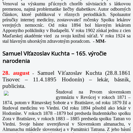
Venoval sa výskumu pľúcnych chorôb súvisiacich s látkovou
premenou, najmä problematike liečby diabetikov. Autor odborných
článkov, ktoré publikoval v rôznych periodikách. Spoluautor
príručky internej medicíny, zostavovateľ ročenky Spolku lekárov
verejných nemocníc. Od roku 1894 bol hlavným lekárom
Apponyiho polikliniky v Budapešti. V roku 1902 získal jednu z cien
Maďarskej akadémie vied za svoju knižnú súťaž. V roku 1924 sa
stal hlavným uhorským zdravotným poradcom.
-
MM-
Samuel Víťazoslav Kuchta – 165. výročie
narodenia
28. august
Samuel Víťazoslav Kuchta (28.8.1861
-
Tisovec – 11.4.1895 Hodonín) – lekár, básnik,
publicista.
Študoval na Prvom slovenskom
gymnáziu v Revúcej v rokoch 1871 –
1874, potom v Rimavskej Sobote a v Bratislave, od roku 1879 žil a
študoval medicínu vo Viedni. Od roku 1894 pôsobil ako lekár v
Hodoníne. V rokoch 1878 –1879 bol predseda študentského spolku
Zora v Bratislave, v rokoch 1883 – 1885 predseda spolku Tatran vo
Viedni. Svoje básne uverejňoval v Slovenskom almanachu, v
Almanachu mládeže slovenskej a v Pamätnici Tatrana. Z jeho básní