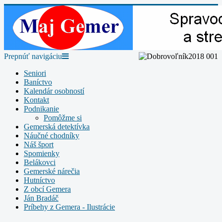
Prepnúť navigáciu
Seniori
Baníctvo
Kalendár osobností
Kontakt
Podnikanie
Pomôžme si
Gemerská detektívka
Náučné chodníky
Náš šport
Spomienky
Belákovci
Gemerské nárečia
Hutníctvo
Z obcí Gemera
Ján Bradáč
Príbehy z Gemera - Ilustrácie