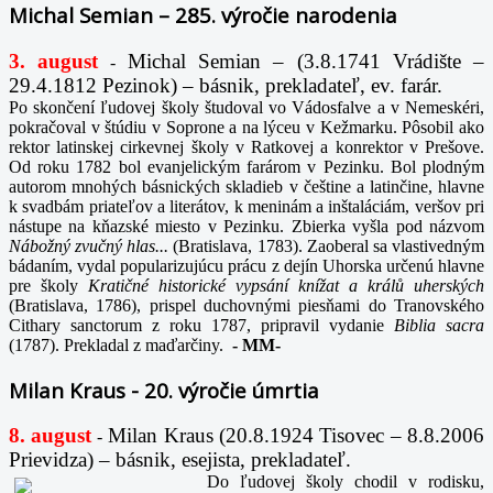
Michal Semian – 285. výročie narodenia
3. august
Michal Semian – (3.8.1741 Vrádište –
-
29.4.1812 Pezinok) – básnik, prekladateľ, ev. farár.
Po skončení ľudovej školy študoval vo Vádosfalve a v Nemeskéri,
pokračoval v štúdiu v Soprone a na lýceu v Kežmarku. Pôsobil ako
rektor latinskej cirkevnej školy v Ratkovej a konrektor v Prešove.
Od roku 1782 bol evanjelickým farárom v Pezinku. Bol plodným
autorom mnohých básnických skladieb v češtine a latinčine, hlavne
k svadbám priateľov a literátov, k meninám a inštaláciám, veršov pri
nástupe na kňazské miesto v Pezinku. Zbierka vyšla pod názvom
Nábožný zvučný hlas...
(Bratislava, 1783). Zaoberal sa vlastivedným
bádaním, vydal popularizujúcu prácu z dejín Uhorska určenú hlavne
pre školy
Kratičné historické vypsání knížat a králů uherských
(Bratislava, 1786), prispel duchovnými piesňami do Tranovského
Cithary sanctorum z roku 1787, pripravil vydanie
Biblia sacra
(1787). Prekladal z maďarčiny.
-
MM-
Milan Kraus - 20. výročie úmrtia
8. august
Milan Kraus (20.8.1924 Tisovec – 8.8.2006
-
Prievidza) – básnik, esejista, prekladateľ.
Do ľudovej školy chodil v rodisku,