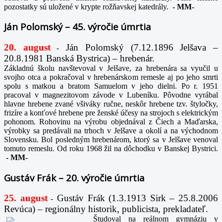
pozostatky sú uložené v krypte rožňavskej katedrály.
-
MM-
Ján Polomský – 45. výročie úmrtia
20. august
Ján Polomský (7.12.1896 Jelšava –
-
20.8.1981 Banská Bystrica) – hrebenár.
Základnú školu navštevoval v Jelšave, za hrebenára sa vyučil u
svojho otca a pokračoval v hrebenárskom remesle aj po jeho smrti
spolu s matkou a bratom Samuelom v jeho dielni. Po r. 1951
pracoval v magnezitovom závode v Lubeníku. Pôvodne vyrábal
hlavne hrebene zvané všiváky ručne, neskôr hrebene tzv. štyločky,
frizíre a konťové hrebene pre ženské účesy na strojoch s elektrickým
pohonom. Rohovinu na výrobu objednával z Čiech a Maďarska,
výrobky sa predávali na trhoch v Jelšave a okolí a na východnom
Slovensku. Bol posledným hrebenárom, ktorý sa v Jelšave venoval
tomuto remeslu. Od roku 1968 žil na dôchodku v Banskej Bystrici.
-
MM-
Gustáv Frák – 20. výročie úmrtia
25. august
Gustáv Frák
(1.3.1913 Sirk – 25.8.2006
-
Revúca) – regionálny historik, publicista, prekladateľ.
Študoval na reálnom gymnáziu v