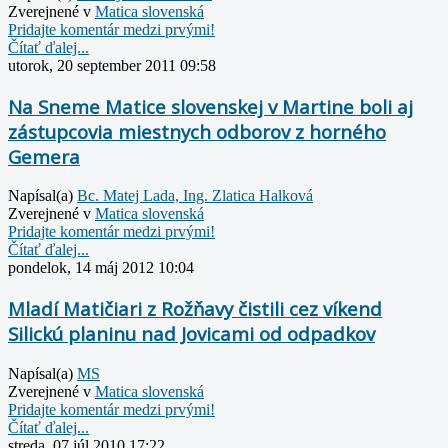
Zverejnené v
Matica slovenská
Pridajte komentár medzi prvými!
Čítať ďalej...
utorok, 20 september 2011 09:58
Na Sneme Matice slovenskej v Martine boli aj
zástupcovia miestnych odborov z horného
Gemera
Napísal(a)
Bc. Matej Lada, Ing. Zlatica Halková
Zverejnené v
Matica slovenská
Pridajte komentár medzi prvými!
Čítať ďalej...
pondelok, 14 máj 2012 10:04
Mladí Matičiari z Rožňavy čistili cez víkend
Silickú planinu nad Jovicami od odpadkov
Napísal(a)
MS
Zverejnené v
Matica slovenská
Pridajte komentár medzi prvými!
Čítať ďalej...
streda, 07 júl 2010 17:22