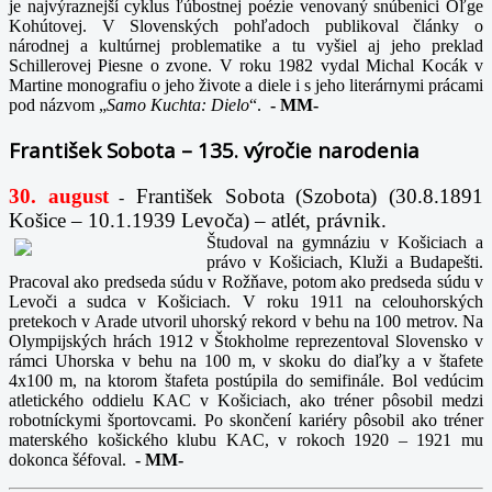
je najvýraznejší cyklus ľúbostnej poézie venovaný snúbenici Oľge
Kohútovej. V Slovenských pohľadoch publikoval články o
národnej a kultúrnej problematike a tu vyšiel aj jeho preklad
Schillerovej Piesne o zvone. V roku 1982 vydal Michal Kocák v
Martine monografiu o jeho živote a diele i s jeho literárnymi prácami
pod názvom „
Samo Kuchta: Dielo
“.
-
MM-
František Sobota – 135. výročie narodenia
30. august
František Sobota (Szobota) (30.8.1891
-
Košice – 10.1.1939 Levoča) – atlét, právnik.
Študoval na gymnáziu v Košiciach a
právo v Košiciach, Kluži a Budapešti.
Pracoval ako predseda súdu v Rožňave, potom ako predseda súdu v
Levoči a sudca v Košiciach. V roku 1911 na celouhorských
pretekoch v Arade utvoril uhorský rekord v behu na 100 metrov. Na
Olympijských hrách 1912 v Štokholme reprezentoval Slovensko v
rámci Uhorska v behu na 100 m, v skoku do diaľky a v štafete
4x100 m, na ktorom štafeta postúpila do semifinále. Bol vedúcim
atletického oddielu KAC v Košiciach, ako tréner pôsobil medzi
robotníckymi športovcami. Po skončení kariéry pôsobil ako tréner
materského košického klubu KAC, v rokoch 1920 – 1921 mu
dokonca šéfoval.
-
MM-