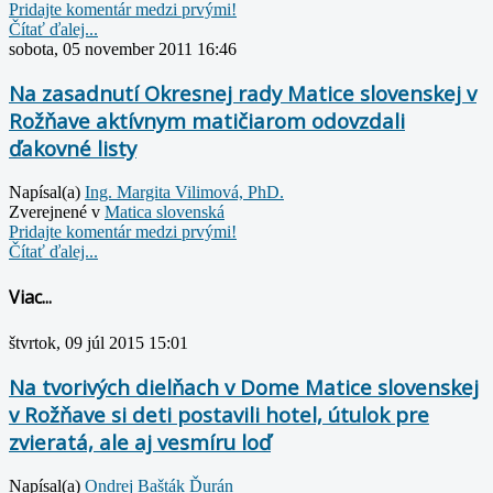
Pridajte komentár medzi prvými!
Čítať ďalej...
sobota, 05 november 2011 16:46
Na zasadnutí Okresnej rady Matice slovenskej v
Rožňave aktívnym matičiarom odovzdali
ďakovné listy
Napísal(a)
Ing. Margita Vilimová, PhD.
Zverejnené v
Matica slovenská
Pridajte komentár medzi prvými!
Čítať ďalej...
Viac...
štvrtok, 09 júl 2015 15:01
Na tvorivých dielňach v Dome Matice slovenskej
v Rožňave si deti postavili hotel, útulok pre
zvieratá, ale aj vesmíru loď
Napísal(a)
Ondrej Bašták Ďurán