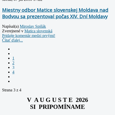
Miestny odbor Matice slovenskej Moldava nad
Bodvou sa prezentoval počas XIV. Dní Moldavy
Napísal(a)
Miroslav Spišák
Zverejnené v
Matica slovenská
Pridajte komentár medzi prvými!
Čítať ďalej...
1
2
3
4
Strana 3 z 4
V A U G U S T E 2026
SI PRIPOMÍNAME