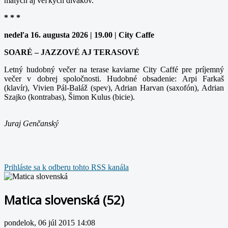
malých aj veľkých divákov.
* * *
nedeľa 16. augusta 2026 | 19.00 | City Caffe
SOARÉ – JAZZOVÉ AJ TERASOVÉ
Letný hudobný večer na terase kaviarne City Caffé pre príjemný
večer v dobrej spoločnosti. Hudobné obsadenie: Arpi Farkaš
(klavír), Vivien Pál-Baláž (spev), Adrian Harvan (saxofón), Adrian
Szajko (kontrabas), Šimon Kulus (bicie).
Juraj Genčanský
Prihláste sa k odberu tohto RSS kanála
Matica slovenská (52)
pondelok, 06 júl 2015 14:08