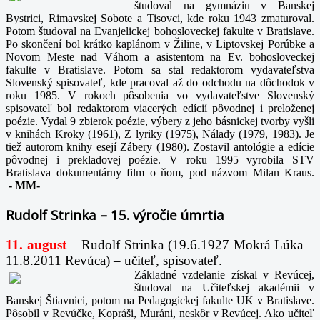
študoval na gymnáziu v Banskej
Bystrici, Rimavskej Sobote a Tisovci, kde roku 1943 zmaturoval.
Potom študoval na Evanjelickej bohosloveckej fakulte v Bratislave.
Po skončení bol krátko kaplánom v Žiline, v Liptovskej Porúbke a
Novom Meste nad Váhom a asistentom na Ev. bohosloveckej
fakulte v Bratislave. Potom sa stal redaktorom vydavateľstva
Slovenský spisovateľ, kde pracoval až do odchodu na dôchodok v
roku 1985. V rokoch pôsobenia vo vydavateľstve Slovenský
spisovateľ bol redaktorom viacerých edícií pôvodnej i preloženej
poézie. Vydal 9 zbierok poézie, výbery z jeho básnickej tvorby vyšli
v knihách Kroky (1961), Z lyriky (1975), Nálady (1979, 1983). Je
tiež autorom knihy esejí Zábery (1980). Zostavil antológie a edície
pôvodnej i prekladovej poézie. V roku 1995 vyrobila STV
Bratislava dokumentárny film o ňom, pod názvom Milan Kraus.
-
MM-
Rudolf Strinka – 15. výročie úmrtia
11. august
– Rudolf Strinka (19.6.1927 Mokrá Lúka –
11.8.2011 Revúca) – učiteľ, spisovateľ.
Základné vzdelanie získal v Revúcej,
študoval na Učiteľskej akadémii v
Banskej Štiavnici, potom na Pedagogickej fakulte UK v Bratislave.
Pôsobil v Revúčke, Kopráši, Muráni, neskôr v Revúcej. Ako učiteľ