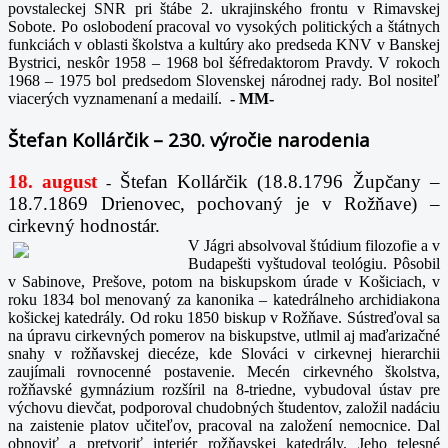
povstaleckej SNR pri štábe 2. ukrajinského frontu v Rimavskej
Sobote. Po oslobodení pracoval vo vysokých politických a štátnych
funkciách v oblasti školstva a kultúry ako predseda KNV v Banskej
Bystrici, neskôr 1958 – 1968 bol šéfredaktorom Pravdy. V rokoch
1968 – 1975 bol predsedom Slovenskej národnej rady. Bol nositeľ
viacerých vyznamenaní a medailí.
-
MM-
Štefan Kollárčik – 230. výročie narodenia
18. august
Štefan Kollárčik (18.8.1796 Župčany –
-
18.7.1869 Drienovec, pochovaný je v Rožňave) –
cirkevný hodnostár.
V Jágri absolvoval štúdium filozofie a v
Budapešti vyštudoval teológiu. Pôsobil
v Sabinove, Prešove, potom na biskupskom úrade v Košiciach, v
roku 1834 bol menovaný za kanonika – katedrálneho archidiakona
košickej katedrály. Od roku 1850 biskup v Rožňave. Sústreďoval sa
na úpravu cirkevných pomerov na biskupstve, utlmil aj maďarizačné
snahy v rožňavskej diecéze, kde Slováci v cirkevnej hierarchii
zaujímali rovnocenné postavenie. Mecén cirkevného školstva,
rožňavské gymnázium rozšíril na 8-triedne, vybudoval ústav pre
výchovu dievčat, podporoval chudobných študentov, založil nadáciu
na zaistenie platov učiteľov, pracoval na založení nemocnice. Dal
obnoviť a pretvoriť interiér rožňavskej katedrály. Jeho telesné