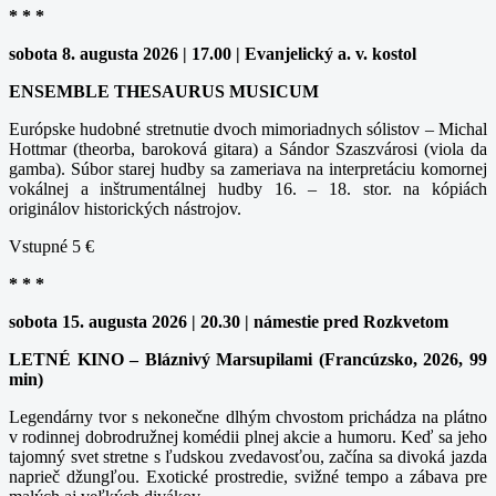
* * *
sobota 8. augusta 2026 | 17.00 | Evanjelický a. v. kostol
ENSEMBLE THESAURUS MUSICUM
Európske hudobné stretnutie dvoch mimoriadnych sólistov – Michal
Hottmar (theorba, baroková gitara) a Sándor Szaszvárosi (viola da
gamba). Súbor starej hudby sa zameriava na interpretáciu komornej
vokálnej a inštrumentálnej hudby 16. – 18. stor. na kópiách
originálov historických nástrojov.
Vstupné 5 €
* * *
sobota 15. augusta 2026 | 20.30 | námestie pred Rozkvetom
LETNÉ KINO – Bláznivý Marsupilami (Francúzsko, 2026, 99
min)
Legendárny tvor s nekonečne dlhým chvostom prichádza na plátno
v rodinnej dobrodružnej komédii plnej akcie a humoru. Keď sa jeho
tajomný svet stretne s ľudskou zvedavosťou, začína sa divoká jazda
naprieč džungľou. Exotické prostredie, svižné tempo a zábava pre