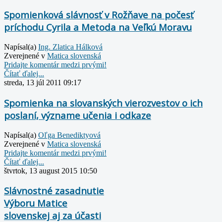
Spomienková slávnosť v Rožňave na počesť
príchodu Cyrila a Metoda na Veľkú Moravu
Napísal(a)
Ing. Zlatica Hálková
Zverejnené v
Matica slovenská
Pridajte komentár medzi prvými!
Čítať ďalej...
streda, 13 júl 2011 09:17
Spomienka na slovanských vierozvestov o ich
poslaní, význame učenia i odkaze
Napísal(a)
Oľga Benediktyová
Zverejnené v
Matica slovenská
Pridajte komentár medzi prvými!
Čítať ďalej...
štvrtok, 13 august 2015 10:50
Slávnostné zasadnutie
Výboru Matice
slovenskej aj za účasti