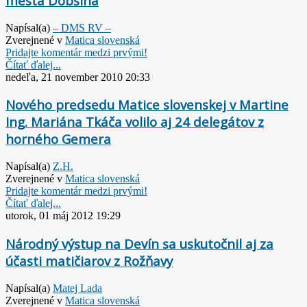
mesta Dobšiná
Napísal(a)
– DMS RV –
Zverejnené v
Matica slovenská
Pridajte komentár medzi prvými!
Čítať ďalej...
nedeľa, 21 november 2010 20:33
Nového predsedu Matice slovenskej v Martine
Ing. Mariána Tkáča volilo aj 24 delegátov z
horného Gemera
Napísal(a)
Z.H.
Zverejnené v
Matica slovenská
Pridajte komentár medzi prvými!
Čítať ďalej...
utorok, 01 máj 2012 19:29
Národný výstup na Devín sa uskutočnil aj za
účasti matičiarov z Rožňavy
Napísal(a)
Matej Lada
Zverejnené v
Matica slovenská