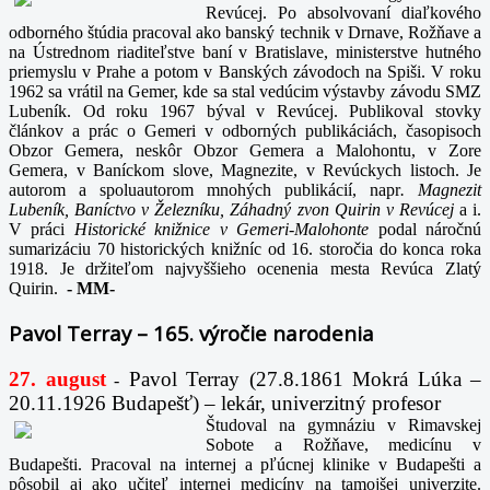
Revúcej. Po absolvovaní diaľkového
odborného štúdia pracoval ako banský technik v Drnave, Rožňave a
na Ústrednom riaditeľstve baní v Bratislave, ministerstve hutného
priemyslu v Prahe a potom v Banských závodoch na Spiši. V roku
1962 sa vrátil na Gemer, kde sa stal vedúcim výstavby závodu SMZ
Lubeník. Od roku 1967 býval v Revúcej. Publikoval stovky
článkov a prác o Gemeri v odborných publikáciách, časopisoch
Obzor Gemera, neskôr Obzor Gemera a Malohontu, v Zore
Gemera, v Baníckom slove, Magnezite, v Revúckych listoch. Je
autorom a spoluautorom mnohých publikácií, napr
. Magnezit
Lubeník, Baníctvo v Železníku, Záhadný zvon Quirin v Revúcej
a i.
V práci
Historické knižnice v Gemeri-Malohonte
podal náročnú
sumarizáciu 70 historických knižníc od 16. storočia do konca roka
1918. Je držiteľom najvyššieho ocenenia mesta Revúca Zlatý
Quirin.
-
MM-
Pavol Terray – 165. výročie narodenia
27. august
Pavol Terray
(27.8.1861 Mokrá Lúka –
-
20.11.1926 Budapešť) – lekár, univerzitný profesor
Študoval na gymnáziu v Rimavskej
Sobote a Rožňave, medicínu v
Budapešti. Pracoval na internej a pľúcnej klinike v Budapešti a
pôsobil aj ako učiteľ internej medicíny na tamojšej univerzite.