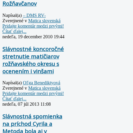
Rožňavčanov
Napísal(a)
– DMS RV-
Zverejnené v
Matica slovenská
Pridajte komentár medzi prvými!
Čítať ďalej...
nedeľa, 19 december 2010 19:44
Slávnostné koncoročné
stretnutie matičiarov
rožňavského okresu s
ocenením i vinšami
Napísal(a)
Oľga Benediktyová
Zverejnené v
Matica slovenská
Pridajte komentár medzi prvými!
Čítať ďalej...
nedeľa, 07 júl 2013 11:08
Slávnostná spomienka
na príchod Cyrila a
Metoda bola aj v