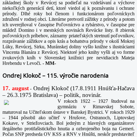
základnej školy v Revúcej sa podieľal na vzdelávaní a výchove
niekoľkých generácií detí, ktoré viedol aj k poznávaniu i ochrane
prírody. Dlhé roky bol členom i funkcionárom poľovníckych
združení v rodnej obci. Literárne pretvoril zážitky z prírody a potom
ich uverejňoval v časopise Poľovníctvo a rybárstvo, v časopise pre
mládež Domino i v mestských novinách Revúcke listy. 8 zbierok
poľovníckych príbehov, záznamy priateľských stretnutí poľovníkov,
rozprávanie zážitkov a opis krás a bohatstva prírody v okolí Mokrej
Lúky, Revúcej, Sirku, Muránskej doliny vyšlo knižne s ilustráciami
Vincenta Blanára z Revúcej. Niektoré jeho knihy vyšli aj vo forme
zvukových kníh v Slovenskej knižnici pre nevidiacich Mateja
Hrebendu v Levoči.
-
MM-
Ondrej Klokoč – 115. výročie narodenia
17. august
Ondrej Klokoč (17.8.1911 Hnúšťa-Hačava
-
– 26.3.1975 Bratislava) – politik, novinár.
V rokoch 1922 – 1927 študoval na
gymnáziu v Rimavskej Sobote,
maturoval na Učiteľskom ústave v Banskej Bystrici. V rokoch 1929
– 1944 pôsobil ako učiteľ v Hrušove, Ostranoch, Liptovskej
Kokave, v Striežovciach. Bol jedným z hlavných organizátorov
ilegálneho protifašistického hnutia a ozbrojeného boja na Gemeri.
Počas SNP predseda OV KSS a RNV v Hnúšti, neskôr predstaviteľ