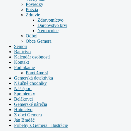
Poviedky
Poézia
Zdravie
Zdravotníctvo
Darcovstvo krvi
Nemocnice
Odboj
Obce Gemera
Seniori
Baníctvo
Kalendár osobností
Kontakt
Podnikanie
Pomôžme si
Gemerská detektívka
Náučné chodníky
Náš šport
Spomienky
Belákovci
Gemerské nárečia
Hutníctvo
Z obcí Gemera
Ján Bradáč
Príbehy z Gemera - Ilustrácie