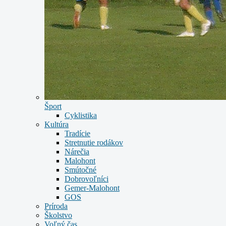
Šport
Cyklistika
Kultúra
Tradície
Stretnutie rodákov
Nárečia
Malohont
Smútočné
Dobrovoľníci
Gemer-Malohont
GOS
Príroda
Školstvo
Voľný čas