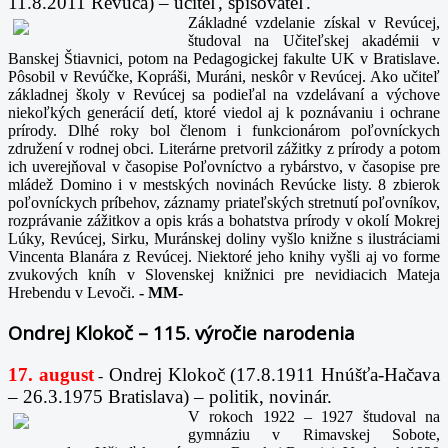
11.8.2011 Revúca) – učiteľ, spisovateľ.
Základné vzdelanie získal v Revúcej,
študoval na Učiteľskej akadémii v
Banskej Štiavnici, potom na Pedagogickej fakulte UK v Bratislave.
Pôsobil v Revúčke, Kopráši, Muráni, neskôr v Revúcej. Ako učiteľ
základnej školy v Revúcej sa podieľal na vzdelávaní a výchove
niekoľkých generácií detí, ktoré viedol aj k poznávaniu i ochrane
prírody. Dlhé roky bol členom i funkcionárom poľovníckych
združení v rodnej obci. Literárne pretvoril zážitky z prírody a potom
ich uverejňoval v časopise Poľovníctvo a rybárstvo, v časopise pre
mládež Domino i v mestských novinách Revúcke listy. 8 zbierok
poľovníckych príbehov, záznamy priateľských stretnutí poľovníkov,
rozprávanie zážitkov a opis krás a bohatstva prírody v okolí Mokrej
Lúky, Revúcej, Sirku, Muránskej doliny vyšlo knižne s ilustráciami
Vincenta Blanára z Revúcej. Niektoré jeho knihy vyšli aj vo forme
zvukových kníh v Slovenskej knižnici pre nevidiacich Mateja
Hrebendu v Levoči.
-
MM-
Ondrej Klokoč – 115. výročie narodenia
17. august
Ondrej Klokoč (17.8.1911 Hnúšťa-Hačava
-
– 26.3.1975 Bratislava) – politik, novinár.
V rokoch 1922 – 1927 študoval na
gymnáziu v Rimavskej Sobote,