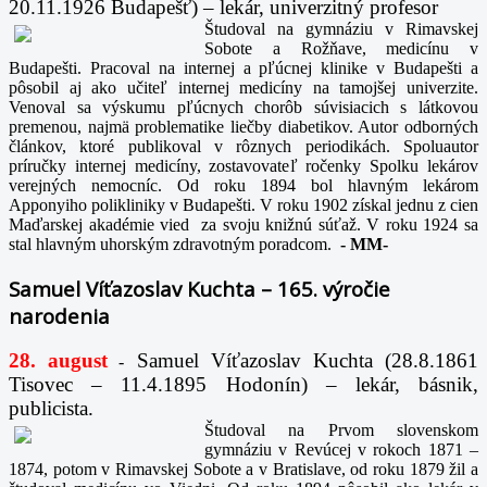
20.11.1926 Budapešť) – lekár, univerzitný profesor
Študoval na gymnáziu v Rimavskej
Sobote a Rožňave, medicínu v
Budapešti. Pracoval na internej a pľúcnej klinike v Budapešti a
pôsobil aj ako učiteľ internej medicíny na tamojšej univerzite.
Venoval sa výskumu pľúcnych chorôb súvisiacich s látkovou
premenou, najmä problematike liečby diabetikov. Autor odborných
článkov, ktoré publikoval v rôznych periodikách. Spoluautor
príručky internej medicíny, zostavovateľ ročenky Spolku lekárov
verejných nemocníc. Od roku 1894 bol hlavným lekárom
Apponyiho polikliniky v Budapešti. V roku 1902 získal jednu z cien
Maďarskej akadémie vied za svoju knižnú súťaž. V roku 1924 sa
stal hlavným uhorským zdravotným poradcom.
-
MM-
Samuel Víťazoslav Kuchta – 165. výročie
narodenia
28. august
Samuel Víťazoslav Kuchta (28.8.1861
-
Tisovec – 11.4.1895 Hodonín) – lekár, básnik,
publicista.
Študoval na Prvom slovenskom
gymnáziu v Revúcej v rokoch 1871 –
1874, potom v Rimavskej Sobote a v Bratislave, od roku 1879 žil a