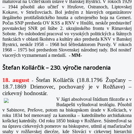
maturoval na Učiteľskom ústave v Banskej Bystrici. V rokoch 1929
– 1944 pôsobil ako učiteľ v Hrušove, Ostranoch, Liptovskej
Kokave, v Striežovciach. Bol jedným z hlavných organizátorov
ilegálneho protifašistického hnutia a ozbrojeného boja na Gemeri.
Počas SNP predseda OV KSS a RNV v Hnúšti, neskôr predstaviteľ
povstaleckej SNR pri štábe 2. ukrajinského frontu v Rimavskej
Sobote. Po oslobodení pracoval vo vysokých politických a štátnych
funkciách v oblasti školstva a kultúry ako predseda KNV v Banskej
Bystrici, neskôr 1958 – 1968 bol šéfredaktorom Pravdy. V rokoch
1968 – 1975 bol predsedom Slovenskej národnej rady. Bol nositeľ
viacerých vyznamenaní a medailí.
-
MM-
Štefan Kollárčik – 230. výročie narodenia
18. august
Štefan Kollárčik (18.8.1796 Župčany –
-
18.7.1869 Drienovec, pochovaný je v Rožňave) –
cirkevný hodnostár.
V Jágri absolvoval štúdium filozofie a v
Budapešti vyštudoval teológiu. Pôsobil
v Sabinove, Prešove, potom na biskupskom úrade v Košiciach, v
roku 1834 bol menovaný za kanonika – katedrálneho archidiakona
košickej katedrály. Od roku 1850 biskup v Rožňave. Sústreďoval sa
na úpravu cirkevných pomerov na biskupstve, utlmil aj maďarizačné
snahy v rožňavskej diecéze, kde Slováci v cirkevnej hierarchii