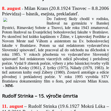
8. august
Milan Kraus (20.8.1924 Tisovec – 8.8.2006
-
Prievidza) – básnik, esejista, prekladateľ.
Do ľudovej školy chodil v rodisku,
študoval na gymnáziu v Banskej
Bystrici, Rimavskej Sobote a Tisovci, kde roku 1943 zmaturoval.
Potom študoval na Evanjelickej bohosloveckej fakulte v Bratislave.
Po skončení bol krátko kaplánom v Žiline, v Liptovskej Porúbke a
Novom Meste nad Váhom a asistentom na Ev. bohosloveckej
fakulte v Bratislave. Potom sa stal redaktorom vydavateľstva
Slovenský spisovateľ, kde pracoval až do odchodu na dôchodok v
roku 1985. V rokoch pôsobenia vo vydavateľstve Slovenský
spisovateľ bol redaktorom viacerých edícií pôvodnej i preloženej
poézie. Vydal 9 zbierok poézie, výbery z jeho básnickej tvorby vyšli
v knihách Kroky (1961), Z lyriky (1975), Nálady (1979, 1983). Je
tiež autorom knihy esejí Zábery (1980). Zostavil antológie a edície
pôvodnej i prekladovej poézie. V roku 1995 vyrobila STV
Bratislava dokumentárny film o ňom, pod názvom Milan Kraus.
-
MM-
Rudolf Strinka – 15. výročie úmrtia
11. august
– Rudolf Strinka (19.6.1927 Mokrá Lúka –