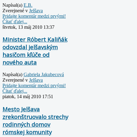
Napísal(a)
E.B.
Zverejnené v
Jelšava
Pridajte komentár medzi prvými!
Čítať ďalej...
štvrtok, 13 máj 2010 13:37
Minister Róbert Kaliňák
odovzdal jelšavským
hasičom kľúče od
nového auta
Napísal(a)
Gabriela Jakubecová
Zverejnené v
Jelšava
Pridajte komentár medzi prvými!
Čítať ďalej...
piatok, 14 máj 2010 17:51
Mesto Jelšava
zrekonštruovalo strechy
rodinných domov
rómskej komunity