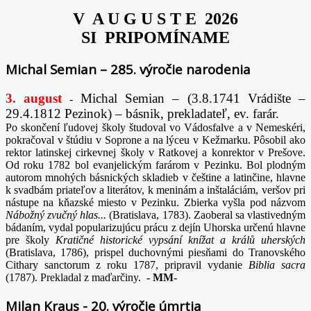
V A U G U S T E 2026
SI PRIPOMÍNAME
Michal Semian – 285. výročie narodenia
3. august
Michal Semian – (3.8.1741 Vrádište –
-
29.4.1812 Pezinok) – básnik, prekladateľ, ev. farár.
Po skončení ľudovej školy študoval vo Vádosfalve a v Nemeskéri,
pokračoval v štúdiu v Soprone a na lýceu v Kežmarku. Pôsobil ako
rektor latinskej cirkevnej školy v Ratkovej a konrektor v Prešove.
Od roku 1782 bol evanjelickým farárom v Pezinku. Bol plodným
autorom mnohých básnických skladieb v češtine a latinčine, hlavne
k svadbám priateľov a literátov, k meninám a inštaláciám, veršov pri
nástupe na kňazské miesto v Pezinku. Zbierka vyšla pod názvom
Nábožný zvučný hlas...
(Bratislava, 1783). Zaoberal sa vlastivedným
bádaním, vydal popularizujúcu prácu z dejín Uhorska určenú hlavne
pre školy
Kratičné historické vypsání knížat a králů uherských
(Bratislava, 1786), prispel duchovnými piesňami do Tranovského
Cithary sanctorum z roku 1787, pripravil vydanie
Biblia sacra
(1787). Prekladal z maďarčiny.
-
MM-
Milan Kraus - 20. výročie úmrtia