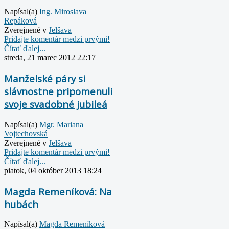
Napísal(a)
Ing. Miroslava
Repáková
Zverejnené v
Jelšava
Pridajte komentár medzi prvými!
Čítať ďalej...
streda, 21 marec 2012 22:17
Manželské páry si
slávnostne pripomenuli
svoje svadobné jubileá
Napísal(a)
Mgr. Mariana
Vojtechovská
Zverejnené v
Jelšava
Pridajte komentár medzi prvými!
Čítať ďalej...
piatok, 04 október 2013 18:24
Magda Remeníková: Na
hubách
Napísal(a)
Magda Remeníková