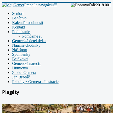
Prepnúť navigáciu
Seniori
Baníctvo
Kalendár osobností
Kontakt
Podnikanie
Pomôžme si
Gemerská detektívka
Náučné chodníky
Náš šport
Spomienky
Belákovci
Gemerské nárečia
Hutníctvo
Z obcí Gemera
Ján Bradáč
Príbehy z Gemera - Ilustrácie
Plagáty