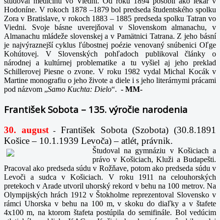
študoval medicínu vo Viedni. Od roku 1894 pôsobil ako lekár v
Hodoníne. V rokoch 1878 –1879 bol predseda študentského spolku
Zora v Bratislave, v rokoch 1883 – 1885 predseda spolku Tatran vo
Viedni. Svoje básne uverejňoval v Slovenskom almanachu, v
Almanachu mládeže slovenskej a v Pamätnici Tatrana. Z jeho básní
je najvýraznejší cyklus ľúbostnej poézie venovaný snúbenici Oľge
Kohútovej. V Slovenských pohľadoch publikoval články o
národnej a kultúrnej problematike a tu vyšiel aj jeho preklad
Schillerovej Piesne o zvone. V roku 1982 vydal Michal Kocák v
Martine monografiu o jeho živote a diele i s jeho literárnymi prácami
pod názvom „
Samo Kuchta: Dielo
“.
-
MM-
František Sobota – 135. výročie narodenia
30. august
František Sobota (Szobota) (30.8.1891
-
Košice – 10.1.1939 Levoča) – atlét, právnik.
Študoval na gymnáziu v Košiciach a
právo v Košiciach, Kluži a Budapešti.
Pracoval ako predseda súdu v Rožňave, potom ako predseda súdu v
Levoči a sudca v Košiciach. V roku 1911 na celouhorských
pretekoch v Arade utvoril uhorský rekord v behu na 100 metrov. Na
Olympijských hrách 1912 v Štokholme reprezentoval Slovensko v
rámci Uhorska v behu na 100 m, v skoku do diaľky a v štafete
4x100 m, na ktorom štafeta postúpila do semifinále. Bol vedúcim