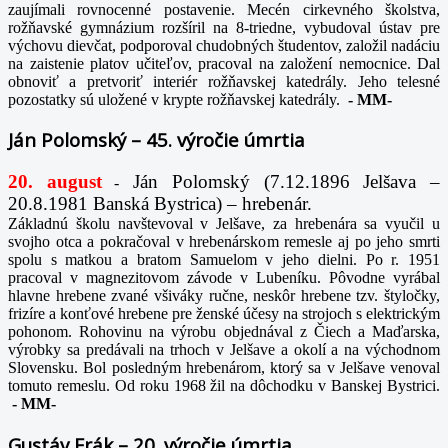
zaujímali rovnocenné postavenie. Mecén cirkevného školstva,
rožňavské gymnázium rozšíril na 8-triedne, vybudoval ústav pre
výchovu dievčat, podporoval chudobných študentov, založil nadáciu
na zaistenie platov učiteľov, pracoval na založení nemocnice. Dal
obnoviť a pretvoriť interiér rožňavskej katedrály. Jeho telesné
pozostatky sú uložené v krypte rožňavskej katedrály.
-
MM-
Ján Polomský – 45. výročie úmrtia
20. august
Ján Polomský (7.12.1896 Jelšava –
-
20.8.1981 Banská Bystrica) – hrebenár.
Základnú školu navštevoval v Jelšave, za hrebenára sa vyučil u
svojho otca a pokračoval v hrebenárskom remesle aj po jeho smrti
spolu s matkou a bratom Samuelom v jeho dielni. Po r. 1951
pracoval v magnezitovom závode v Lubeníku. Pôvodne vyrábal
hlavne hrebene zvané všiváky ručne, neskôr hrebene tzv. štyločky,
frizíre a konťové hrebene pre ženské účesy na strojoch s elektrickým
pohonom. Rohovinu na výrobu objednával z Čiech a Maďarska,
výrobky sa predávali na trhoch v Jelšave a okolí a na východnom
Slovensku. Bol posledným hrebenárom, ktorý sa v Jelšave venoval
tomuto remeslu. Od roku 1968 žil na dôchodku v Banskej Bystrici.
-
MM-
Gustáv Frák – 20. výročie úmrtia