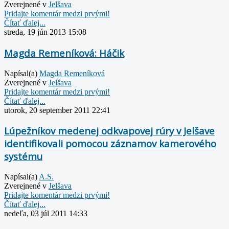
Zverejnené v
Jelšava
Pridajte komentár medzi prvými!
Čítať ďalej...
streda, 19 jún 2013 15:08
Magda Remeníková: Háčik
Napísal(a)
Magda Remeníková
Zverejnené v
Jelšava
Pridajte komentár medzi prvými!
Čítať ďalej...
utorok, 20 september 2011 22:41
Lúpežníkov medenej odkvapovej rúry v Jelšave
identifikovali pomocou záznamov kamerového
systému
Napísal(a)
A.S.
Zverejnené v
Jelšava
Pridajte komentár medzi prvými!
Čítať ďalej...
nedeľa, 03 júl 2011 14:33