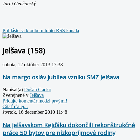
Juraj Genčanský
Prihláste sa k odberu tohto RSS kanála
Jelšava (158)
sobota, 12 október 2013 17:38
Na margo osláv jubilea vzniku SMZ Jelšava
Napísal(a)
Dušan Gacko
Zverejnené v
Jelšava
Pridajte komentár medzi prvými!
Čítať ďalej...
štvrtok, 16 december 2010 11:48
Na jelšavskom Kejďáku dokončili rekonštrukčné
práce 50 bytov pre nízkopríjmové rodiny