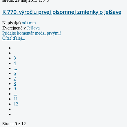
streda, 29 máj 2013 17:43
K 770. výročiu prvej písomnej zmienky o Jelšave
Napísal(a)
od+mm
Zverejnené v
Jelšava
Pridajte komentár medzi prvými!
Čítať ďalej...
3
4
...
6
7
8
9
...
11
12
Strana 9 z 12