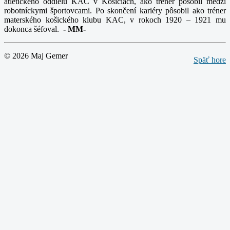
atletického oddielu KAC v Košiciach, ako tréner pôsobil medzi
robotníckymi športovcami. Po skončení kariéry pôsobil ako tréner
materského košického klubu KAC, v rokoch 1920 – 1921 mu
dokonca šéfoval.
-
MM-
© 2026 Maj Gemer
Späť hore