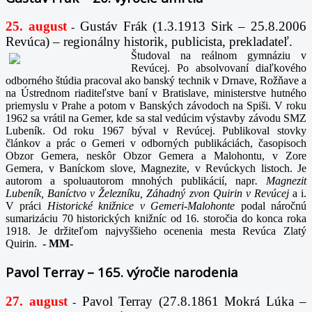
25. august
Gustáv Frák
(1.3.1913 Sirk – 25.8.2006
-
Revúca) – regionálny historik, publicista, prekladateľ.
Študoval na reálnom gymnáziu v
Revúcej. Po absolvovaní diaľkového
odborného štúdia pracoval ako banský technik v Drnave, Rožňave a
na Ústrednom riaditeľstve baní v Bratislave, ministerstve hutného
priemyslu v Prahe a potom v Banských závodoch na Spiši. V roku
1962 sa vrátil na Gemer, kde sa stal vedúcim výstavby závodu SMZ
Lubeník. Od roku 1967 býval v Revúcej. Publikoval stovky
článkov a prác o Gemeri v odborných publikáciách, časopisoch
Obzor Gemera, neskôr Obzor Gemera a Malohontu, v Zore
Gemera, v Baníckom slove, Magnezite, v Revúckych listoch. Je
autorom a spoluautorom mnohých publikácií, napr
. Magnezit
Lubeník, Baníctvo v Železníku, Záhadný zvon Quirin v Revúcej
a i.
V práci
Historické knižnice v Gemeri-Malohonte
podal náročnú
sumarizáciu 70 historických knižníc od 16. storočia do konca roka
1918. Je držiteľom najvyššieho ocenenia mesta Revúca Zlatý
Quirin.
-
MM-
Pavol Terray – 165. výročie narodenia
27. august
Pavol Terray
(27.8.1861 Mokrá Lúka –
-