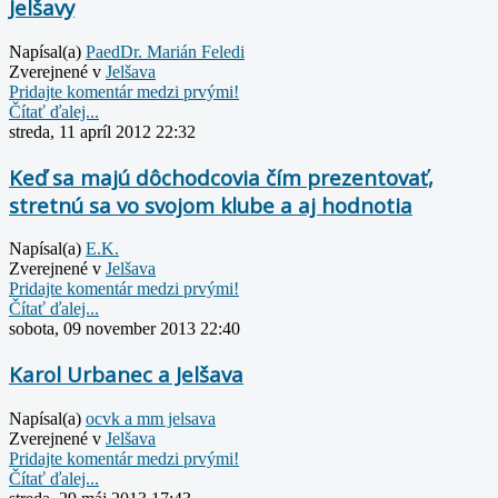
Jelšavy
Napísal(a)
PaedDr. Marián Feledi
Zverejnené v
Jelšava
Pridajte komentár medzi prvými!
Čítať ďalej...
streda, 11 apríl 2012 22:32
Keď sa majú dôchodcovia čím prezentovať,
stretnú sa vo svojom klube a aj hodnotia
Napísal(a)
E.K.
Zverejnené v
Jelšava
Pridajte komentár medzi prvými!
Čítať ďalej...
sobota, 09 november 2013 22:40
Karol Urbanec a Jelšava
Napísal(a)
ocvk a mm jelsava
Zverejnené v
Jelšava
Pridajte komentár medzi prvými!
Čítať ďalej...