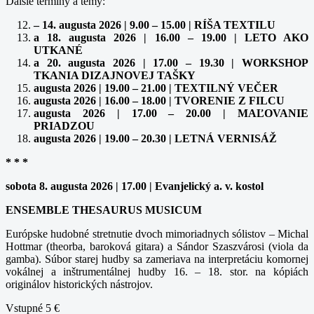
Ďalšie termíny a témy:
– 14. augusta 2026 | 9.00 – 15.00 | RÍŠA TEXTILU
a 18. augusta 2026 | 16.00 – 19.00 | LETO AKO
UTKANÉ
a 20. augusta 2026 | 17.00 – 19.30 | WORKSHOP
TKANIA DIZAJNOVEJ TAŠKY
augusta 2026 | 19.00 – 21.00 | TEXTILNÝ VEČER
augusta 2026 | 16.00 – 18.00 | TVORENIE Z FILCU
augusta 2026 | 17.00 – 20.00 | MAĽOVANIE
PRIADZOU
augusta 2026 | 19.00 – 20.30 | LETNÁ VERNISÁŽ
* * *
sobota 8. augusta 2026 | 17.00 | Evanjelický a. v. kostol
ENSEMBLE THESAURUS MUSICUM
Európske hudobné stretnutie dvoch mimoriadnych sólistov – Michal
Hottmar (theorba, baroková gitara) a Sándor Szaszvárosi (viola da
gamba). Súbor starej hudby sa zameriava na interpretáciu komornej
vokálnej a inštrumentálnej hudby 16. – 18. stor. na kópiách
originálov historických nástrojov.
Vstupné 5 €