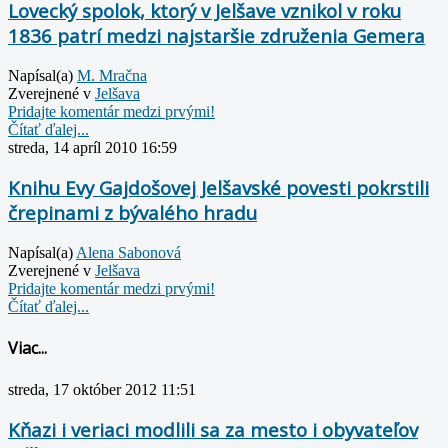
Lovecký spolok, ktorý v Jelšave vznikol v roku
1836 patrí medzi najstaršie združenia Gemera
Napísal(a)
M. Mračna
Zverejnené v
Jelšava
Pridajte komentár medzi prvými!
Čítať ďalej...
streda, 14 apríl 2010 16:59
Knihu Evy Gajdošovej Jelšavské povesti pokrstili
črepinami z bývalého hradu
Napísal(a)
Alena Sabonová
Zverejnené v
Jelšava
Pridajte komentár medzi prvými!
Čítať ďalej...
Viac...
streda, 17 október 2012 11:51
Kňazi i veriaci modlili sa za mesto i obyvateľov