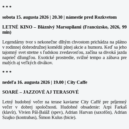
* * *
sobota 15. augusta 2026 | 20.30 | námestie pred Rozkvetom
LETNÉ KINO – Bláznivý Marsupilami (Francúzsko, 2026, 99
min)
Legendárny tvor s nekonečne dlhým chvostom prichádza na plátno
v rodinnej dobrodružnej komédii plnej akcie a humoru. Keď sa jeho
tajomný svet stretne s ľudskou zvedavosťou, začína sa divoká jazda
naprieč džungľou. Exotické prostredie, svižné tempo a zábava pre
malých aj veľkých divákov.
* * *
nedeľa 16. augusta 2026 | 19.00 | City Caffe
SOARÉ – JAZZOVÉ AJ TERASOVÉ
Letný hudobný večer na terase kaviarne City Caffé pre príjemný
večer v dobrej spoločnosti. Hudobné obsadenie: Arpi Farkaš
(klavír), Vivien Pál-Baláž (spev), Adrian Harvan (saxofón), Adrian
Szajko (kontrabas), Šimon Kulus (bicie).