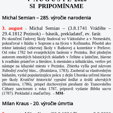
SI PRIPOMÍNAME
Michal Semian – 285. výročie narodenia
3. august
Michal Semian – (3.8.1741 Vrádište –
-
29.4.1812 Pezinok) – básnik, prekladateľ, ev. farár.
Po skončení ľudovej školy študoval vo Vádosfalve a v Nemeskéri,
pokračoval v štúdiu v Soprone a na lýceu v Kežmarku. Pôsobil ako
rektor latinskej cirkevnej školy v Ratkovej a konrektor v Prešove.
Od roku 1782 bol evanjelickým farárom v Pezinku. Bol plodným
autorom mnohých básnických skladieb v češtine a latinčine, hlavne
k svadbám priateľov a literátov, k meninám a inštaláciám, veršov pri
nástupe na kňazské miesto v Pezinku. Zbierka vyšla pod názvom
Nábožný zvučný hlas...
(Bratislava, 1783). Zaoberal sa vlastivedným
bádaním, vydal popularizujúcu prácu z dejín Uhorska určenú hlavne
pre školy
Kratičné historické vypsání knížat a králů uherských
(Bratislava, 1786), prispel duchovnými piesňami do Tranovského
Cithary sanctorum z roku 1787, pripravil vydanie
Biblia sacra
(1787). Prekladal z maďarčiny.
-
MM-
Milan Kraus - 20. výročie úmrtia