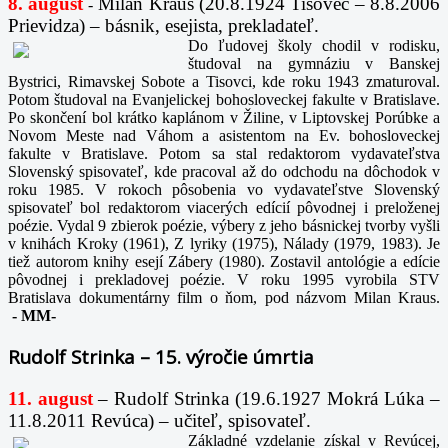
8. august
Milan Kraus (20.8.1924 Tisovec – 8.8.2006
-
Prievidza) – básnik, esejista, prekladateľ.
Do ľudovej školy chodil v rodisku,
študoval na gymnáziu v Banskej
Bystrici, Rimavskej Sobote a Tisovci, kde roku 1943 zmaturoval.
Potom študoval na Evanjelickej bohosloveckej fakulte v Bratislave.
Po skončení bol krátko kaplánom v Žiline, v Liptovskej Porúbke a
Novom Meste nad Váhom a asistentom na Ev. bohosloveckej
fakulte v Bratislave. Potom sa stal redaktorom vydavateľstva
Slovenský spisovateľ, kde pracoval až do odchodu na dôchodok v
roku 1985. V rokoch pôsobenia vo vydavateľstve Slovenský
spisovateľ bol redaktorom viacerých edícií pôvodnej i preloženej
poézie. Vydal 9 zbierok poézie, výbery z jeho básnickej tvorby vyšli
v knihách Kroky (1961), Z lyriky (1975), Nálady (1979, 1983). Je
tiež autorom knihy esejí Zábery (1980). Zostavil antológie a edície
pôvodnej i prekladovej poézie. V roku 1995 vyrobila STV
Bratislava dokumentárny film o ňom, pod názvom Milan Kraus.
-
MM-
Rudolf Strinka – 15. výročie úmrtia
11. august
– Rudolf Strinka (19.6.1927 Mokrá Lúka –
11.8.2011 Revúca) – učiteľ, spisovateľ.
Základné vzdelanie získal v Revúcej,