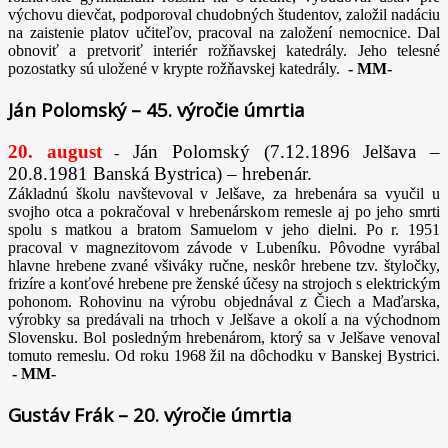
výchovu dievčat, podporoval chudobných študentov, založil nadáciu
na zaistenie platov učiteľov, pracoval na založení nemocnice. Dal
obnoviť a pretvoriť interiér rožňavskej katedrály. Jeho telesné
pozostatky sú uložené v krypte rožňavskej katedrály.
-
MM-
Ján Polomský – 45. výročie úmrtia
20. august
Ján Polomský (7.12.1896 Jelšava –
-
20.8.1981 Banská Bystrica) – hrebenár.
Základnú školu navštevoval v Jelšave, za hrebenára sa vyučil u
svojho otca a pokračoval v hrebenárskom remesle aj po jeho smrti
spolu s matkou a bratom Samuelom v jeho dielni. Po r. 1951
pracoval v magnezitovom závode v Lubeníku. Pôvodne vyrábal
hlavne hrebene zvané všiváky ručne, neskôr hrebene tzv. štyločky,
frizíre a konťové hrebene pre ženské účesy na strojoch s elektrickým
pohonom. Rohovinu na výrobu objednával z Čiech a Maďarska,
výrobky sa predávali na trhoch v Jelšave a okolí a na východnom
Slovensku. Bol posledným hrebenárom, ktorý sa v Jelšave venoval
tomuto remeslu. Od roku 1968 žil na dôchodku v Banskej Bystrici.
-
MM-
Gustáv Frák – 20. výročie úmrtia