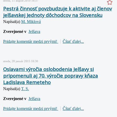
streda, 11 august 2010 16:57
Pestrá činnosť povzbudzuje k aktivite aj členov
jelšavskej Jednoty dôchodcov na Slovensku
Napísal(a)
M. Miklová
Zverejnené v
Jelšava
Pridajte komentár medzi prvými!
Čítať ďalej...
streda, 28 január 2015 16:30
Oslavami výročia oslobodenia Jelšavy si
pripomenuli aj 70. výročie popravy kňaza
Ladislava Remeteho
Napísal(a)
T. S.
Zverejnené v
Jelšava
Pridajte komentár medzi prvými!
Čítať ďalej...