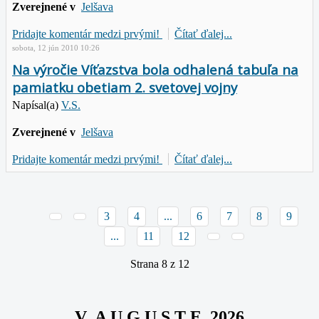
Zverejnené v
Jelšava
Pridajte komentár medzi prvými!
Čítať ďalej...
sobota, 12 jún 2010 10:26
Na výročie Víťazstva bola odhalená tabuľa na
pamiatku obetiam 2. svetovej vojny
Napísal(a)
V.S.
Zverejnené v
Jelšava
Pridajte komentár medzi prvými!
Čítať ďalej...
3
4
...
6
7
8
9
...
11
12
Strana 8 z 12
V A U G U S T E 2026