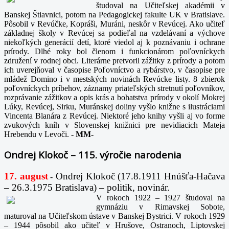
študoval na Učiteľskej akadémii v
Banskej Štiavnici, potom na Pedagogickej fakulte UK v Bratislave.
Pôsobil v Revúčke, Kopráši, Muráni, neskôr v Revúcej. Ako učiteľ
základnej školy v Revúcej sa podieľal na vzdelávaní a výchove
niekoľkých generácií detí, ktoré viedol aj k poznávaniu i ochrane
prírody. Dlhé roky bol členom i funkcionárom poľovníckych
združení v rodnej obci. Literárne pretvoril zážitky z prírody a potom
ich uverejňoval v časopise Poľovníctvo a rybárstvo, v časopise pre
mládež Domino i v mestských novinách Revúcke listy. 8 zbierok
poľovníckych príbehov, záznamy priateľských stretnutí poľovníkov,
rozprávanie zážitkov a opis krás a bohatstva prírody v okolí Mokrej
Lúky, Revúcej, Sirku, Muránskej doliny vyšlo knižne s ilustráciami
Vincenta Blanára z Revúcej. Niektoré jeho knihy vyšli aj vo forme
zvukových kníh v Slovenskej knižnici pre nevidiacich Mateja
Hrebendu v Levoči.
-
MM-
Ondrej Klokoč – 115. výročie narodenia
17. august
Ondrej Klokoč (17.8.1911 Hnúšťa-Hačava
-
– 26.3.1975 Bratislava) – politik, novinár.
V rokoch 1922 – 1927 študoval na
gymnáziu v Rimavskej Sobote,
maturoval na Učiteľskom ústave v Banskej Bystrici. V rokoch 1929
– 1944 pôsobil ako učiteľ v Hrušove, Ostranoch, Liptovskej