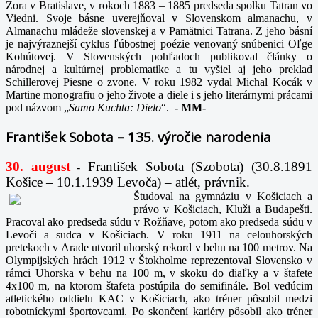
Zora v Bratislave, v rokoch 1883 – 1885 predseda spolku Tatran vo
Viedni. Svoje básne uverejňoval v Slovenskom almanachu, v
Almanachu mládeže slovenskej a v Pamätnici Tatrana. Z jeho básní
je najvýraznejší cyklus ľúbostnej poézie venovaný snúbenici Oľge
Kohútovej. V Slovenských pohľadoch publikoval články o
národnej a kultúrnej problematike a tu vyšiel aj jeho preklad
Schillerovej Piesne o zvone. V roku 1982 vydal Michal Kocák v
Martine monografiu o jeho živote a diele i s jeho literárnymi prácami
pod názvom „
Samo Kuchta: Dielo
“.
-
MM-
František Sobota – 135. výročie narodenia
30. august
František Sobota (Szobota) (30.8.1891
-
Košice – 10.1.1939 Levoča) – atlét, právnik.
Študoval na gymnáziu v Košiciach a
právo v Košiciach, Kluži a Budapešti.
Pracoval ako predseda súdu v Rožňave, potom ako predseda súdu v
Levoči a sudca v Košiciach. V roku 1911 na celouhorských
pretekoch v Arade utvoril uhorský rekord v behu na 100 metrov. Na
Olympijských hrách 1912 v Štokholme reprezentoval Slovensko v
rámci Uhorska v behu na 100 m, v skoku do diaľky a v štafete
4x100 m, na ktorom štafeta postúpila do semifinále. Bol vedúcim
atletického oddielu KAC v Košiciach, ako tréner pôsobil medzi
robotníckymi športovcami. Po skončení kariéry pôsobil ako tréner