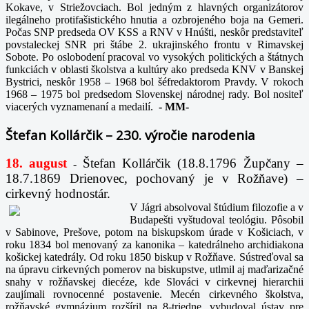
Kokave, v Striežovciach. Bol jedným z hlavných organizátorov
ilegálneho protifašistického hnutia a ozbrojeného boja na Gemeri.
Počas SNP predseda OV KSS a RNV v Hnúšti, neskôr predstaviteľ
povstaleckej SNR pri štábe 2. ukrajinského frontu v Rimavskej
Sobote. Po oslobodení pracoval vo vysokých politických a štátnych
funkciách v oblasti školstva a kultúry ako predseda KNV v Banskej
Bystrici, neskôr 1958 – 1968 bol šéfredaktorom Pravdy. V rokoch
1968 – 1975 bol predsedom Slovenskej národnej rady. Bol nositeľ
viacerých vyznamenaní a medailí.
-
MM-
Štefan Kollárčik – 230. výročie narodenia
18. august
Štefan Kollárčik (18.8.1796 Župčany –
-
18.7.1869 Drienovec, pochovaný je v Rožňave) –
cirkevný hodnostár.
V Jágri absolvoval štúdium filozofie a v
Budapešti vyštudoval teológiu. Pôsobil
v Sabinove, Prešove, potom na biskupskom úrade v Košiciach, v
roku 1834 bol menovaný za kanonika – katedrálneho archidiakona
košickej katedrály. Od roku 1850 biskup v Rožňave. Sústreďoval sa
na úpravu cirkevných pomerov na biskupstve, utlmil aj maďarizačné
snahy v rožňavskej diecéze, kde Slováci v cirkevnej hierarchii
zaujímali rovnocenné postavenie. Mecén cirkevného školstva,
rožňavské gymnázium rozšíril na 8-triedne, vybudoval ústav pre