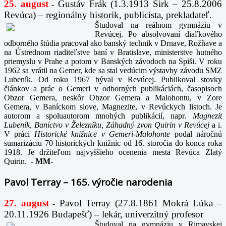
25. august
Gustáv Frák
(1.3.1913 Sirk – 25.8.2006
-
Revúca) – regionálny historik, publicista, prekladateľ.
Študoval na reálnom gymnáziu v
Revúcej. Po absolvovaní diaľkového
odborného štúdia pracoval ako banský technik v Drnave, Rožňave a
na Ústrednom riaditeľstve baní v Bratislave, ministerstve hutného
priemyslu v Prahe a potom v Banských závodoch na Spiši. V roku
1962 sa vrátil na Gemer, kde sa stal vedúcim výstavby závodu SMZ
Lubeník. Od roku 1967 býval v Revúcej. Publikoval stovky
článkov a prác o Gemeri v odborných publikáciách, časopisoch
Obzor Gemera, neskôr Obzor Gemera a Malohontu, v Zore
Gemera, v Baníckom slove, Magnezite, v Revúckych listoch. Je
autorom a spoluautorom mnohých publikácií, napr
. Magnezit
Lubeník, Baníctvo v Železníku, Záhadný zvon Quirin v Revúcej
a i.
V práci
Historické knižnice v Gemeri-Malohonte
podal náročnú
sumarizáciu 70 historických knižníc od 16. storočia do konca roka
1918. Je držiteľom najvyššieho ocenenia mesta Revúca Zlatý
Quirin.
-
MM-
Pavol Terray – 165. výročie narodenia
27. august
Pavol Terray
(27.8.1861 Mokrá Lúka –
-
20.11.1926 Budapešť) – lekár, univerzitný profesor
Študoval na gymnáziu v Rimavskej