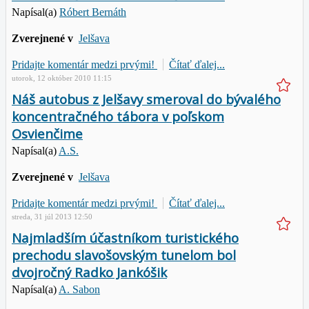
Napísal(a)
Róbert Bernáth
Zverejnené v
Jelšava
Pridajte komentár medzi prvými!
Čítať ďalej...
utorok, 12 október 2010 11:15
Náš autobus z Jelšavy smeroval do bývalého
koncentračného tábora v poľskom
Osvienčime
Napísal(a)
A.S.
Zverejnené v
Jelšava
Pridajte komentár medzi prvými!
Čítať ďalej...
streda, 31 júl 2013 12:50
Najmladším účastníkom turistického
prechodu slavošovským tunelom bol
dvojročný Radko Jankóšik
Napísal(a)
A. Sabon