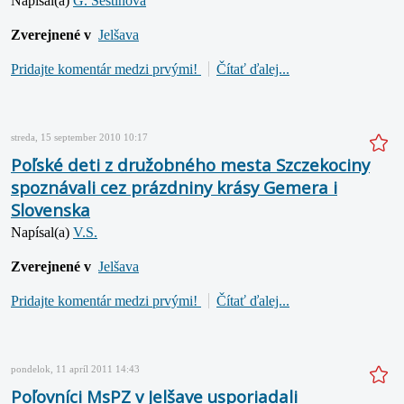
Napísal(a)
G. Šestinová
Zverejnené v
Jelšava
Pridajte komentár medzi prvými!
Čítať ďalej...
streda, 15 september 2010 10:17
Poľské deti z družobného mesta Szczekociny
spoznávali cez prázdniny krásy Gemera i
Slovenska
Napísal(a)
V.S.
Zverejnené v
Jelšava
Pridajte komentár medzi prvými!
Čítať ďalej...
pondelok, 11 apríl 2011 14:43
Poľovníci MsPZ v Jelšave usporiadali