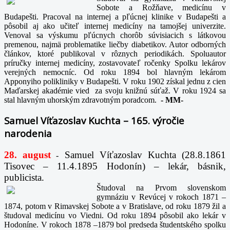
Sobote a Rožňave, medicínu v
Budapešti. Pracoval na internej a pľúcnej klinike v Budapešti a
pôsobil aj ako učiteľ internej medicíny na tamojšej univerzite.
Venoval sa výskumu pľúcnych chorôb súvisiacich s látkovou
premenou, najmä problematike liečby diabetikov. Autor odborných
článkov, ktoré publikoval v rôznych periodikách. Spoluautor
príručky internej medicíny, zostavovateľ ročenky Spolku lekárov
verejných nemocníc. Od roku 1894 bol hlavným lekárom
Apponyiho polikliniky v Budapešti. V roku 1902 získal jednu z cien
Maďarskej akadémie vied za svoju knižnú súťaž. V roku 1924 sa
stal hlavným uhorským zdravotným poradcom.
-
MM-
Samuel Víťazoslav Kuchta – 165. výročie
narodenia
28. august
Samuel Víťazoslav Kuchta (28.8.1861
-
Tisovec – 11.4.1895 Hodonín) – lekár, básnik,
publicista.
Študoval na Prvom slovenskom
gymnáziu v Revúcej v rokoch 1871 –
1874, potom v Rimavskej Sobote a v Bratislave, od roku 1879 žil a
študoval medicínu vo Viedni. Od roku 1894 pôsobil ako lekár v
Hodoníne. V rokoch 1878 –1879 bol predseda študentského spolku