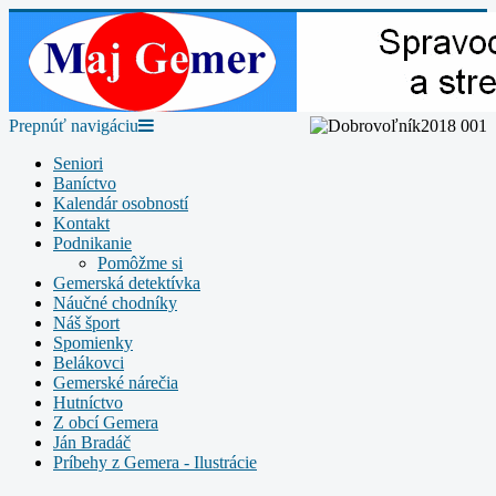
Prepnúť navigáciu
Seniori
Baníctvo
Kalendár osobností
Kontakt
Podnikanie
Pomôžme si
Gemerská detektívka
Náučné chodníky
Náš šport
Spomienky
Belákovci
Gemerské nárečia
Hutníctvo
Z obcí Gemera
Ján Bradáč
Príbehy z Gemera - Ilustrácie