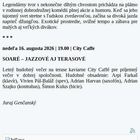
Legendárny tvor s nekonečne dlhým chvostom prichádza na plátno
v rodinnej dobrodružnej komédii plnej akcie a humoru. Keď sa jeho
tajomný svet stretne s ľudskou zvedavosťou, začína sa divoká jazda
naprieč džungľou. Exotické prostredie, svižné tempo a zábava pre
malých aj veľkých divákov.
* * *
nedeľa 16. augusta 2026 | 19.00 | City Caffe
SOARÉ – JAZZOVÉ AJ TERASOVÉ
Letný hudobný večer na terase kaviarne City Caffé pre príjemný
večer v dobrej spoločnosti. Hudobné obsadenie: Arpi Farkaš
(klavír), Vivien Pál-Baláž (spev), Adrian Harvan (saxofón), Adrian
Szajko (kontrabas), Šimon Kulus (bicie).
Juraj Genčanský