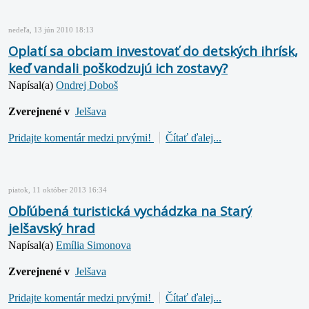
nedeľa, 13 jún 2010 18:13
Oplatí sa obciam investovať do detských ihrísk,
keď vandali poškodzujú ich zostavy?
Napísal(a)
Ondrej Doboš
Zverejnené v
Jelšava
Pridajte komentár medzi prvými!
Čítať ďalej...
piatok, 11 október 2013 16:34
Obľúbená turistická vychádzka na Starý
jelšavský hrad
Napísal(a)
Emília Simonova
Zverejnené v
Jelšava
Pridajte komentár medzi prvými!
Čítať ďalej...