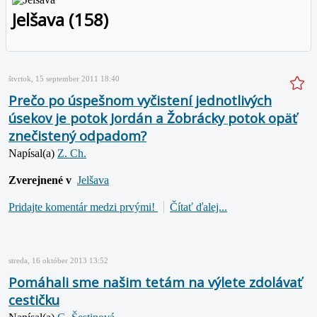
Jelšava (158)
štvrtok, 15 september 2011 18:40
Prečo po úspešnom vyčistení jednotlivých
úsekov je potok Jordán a Žobrácky potok opäť
znečistený odpadom?
Napísal(a)
Z. Ch.
Zverejnené v
Jelšava
Pridajte komentár medzi prvými!
Čítať ďalej...
streda, 16 október 2013 13:52
Pomáhali sme našim tetám na výlete zdolávať
cestičku