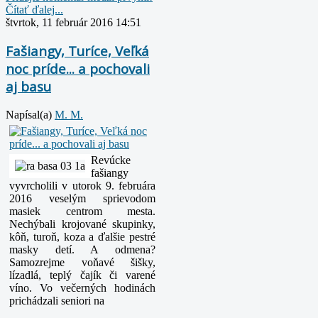
Čítať ďalej...
štvrtok, 11 február 2016 14:51
Fašiangy, Turíce, Veľká
noc príde... a pochovali
aj basu
Napísal(a)
M. M.
Revúcke
fašiangy
vyvrcholili v utorok 9. februára
2016 veselým sprievodom
masiek centrom mesta.
Nechýbali krojované skupinky,
kôň, turoň, koza a ďalšie pestré
masky detí.
A odmena?
Samozrejme voňavé šišky,
lízadlá, teplý čajík či varené
víno. Vo večerných hodinách
prichádzali seniori na