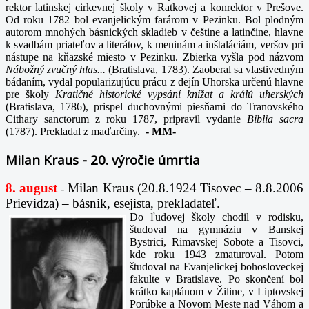
rektor latinskej cirkevnej školy v Ratkovej a konrektor v Prešove.
Od roku 1782 bol evanjelickým farárom v Pezinku. Bol plodným
autorom mnohých básnických skladieb v češtine a latinčine, hlavne
k svadbám priateľov a literátov, k meninám a inštaláciám, veršov pri
nástupe na kňazské miesto v Pezinku. Zbierka vyšla pod názvom
Nábožný zvučný hlas...
(Bratislava, 1783). Zaoberal sa vlastivedným
bádaním, vydal popularizujúcu prácu z dejín Uhorska určenú hlavne
pre školy
Kratičné historické vypsání knížat a králů uherských
(Bratislava, 1786), prispel duchovnými piesňami do Tranovského
Cithary sanctorum z roku 1787, pripravil vydanie
Biblia sacra
(1787). Prekladal z maďarčiny.
-
MM-
Milan Kraus - 20. výročie úmrtia
8. august
Milan Kraus (20.8.1924 Tisovec – 8.8.2006
-
Prievidza) – básnik, esejista, prekladateľ.
Do ľudovej školy chodil v rodisku,
študoval na gymnáziu v Banskej
Bystrici, Rimavskej Sobote a Tisovci,
kde roku 1943 zmaturoval. Potom
študoval na Evanjelickej bohosloveckej
fakulte v Bratislave. Po skončení bol
krátko kaplánom v Žiline, v Liptovskej
Porúbke a Novom Meste nad Váhom a