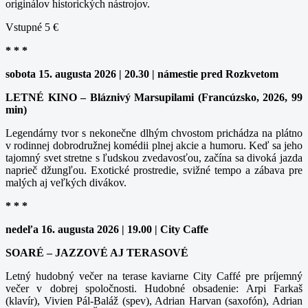
originálov historických nástrojov.
Vstupné 5 €
* * *
sobota 15. augusta 2026 | 20.30 | námestie pred Rozkvetom
LETNÉ KINO – Bláznivý Marsupilami (Francúzsko, 2026, 99
min)
Legendárny tvor s nekonečne dlhým chvostom prichádza na plátno
v rodinnej dobrodružnej komédii plnej akcie a humoru. Keď sa jeho
tajomný svet stretne s ľudskou zvedavosťou, začína sa divoká jazda
naprieč džungľou. Exotické prostredie, svižné tempo a zábava pre
malých aj veľkých divákov.
* * *
nedeľa 16. augusta 2026 | 19.00 | City Caffe
SOARÉ – JAZZOVÉ AJ TERASOVÉ
Letný hudobný večer na terase kaviarne City Caffé pre príjemný
večer v dobrej spoločnosti. Hudobné obsadenie: Arpi Farkaš
(klavír), Vivien Pál-Baláž (spev), Adrian Harvan (saxofón), Adrian