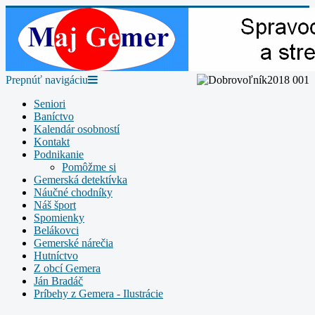
Prepnúť navigáciu
Seniori
Baníctvo
Kalendár osobností
Kontakt
Podnikanie
Pomôžme si
Gemerská detektívka
Náučné chodníky
Náš šport
Spomienky
Belákovci
Gemerské nárečia
Hutníctvo
Z obcí Gemera
Ján Bradáč
Príbehy z Gemera - Ilustrácie