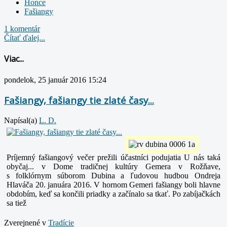
Honce
Fašiangy
1 komentár
Čítať ďalej...
Viac...
pondelok, 25 január 2016 15:24
Fašiangy, fašiangy tie zlaté časy...
Napísal(a)
L. D.
Príjemný fašiangový večer prežili účastníci podujatia U nás taká
obyčaj... v Dome tradičnej kultúry Gemera v Rožňave,
s folklórnym súborom Dubina a ľudovou hudbou Ondreja
Hlaváča 20. januára 2016. V hornom Gemeri fašiangy boli hlavne
obdobím, keď sa končili priadky a začínalo sa tkať. Po zabíjačkách
sa tiež
Zverejnené v
Tradície