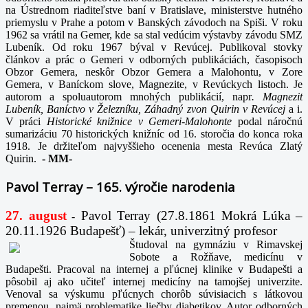
na Ústrednom riaditeľstve baní v Bratislave, ministerstve hutného
priemyslu v Prahe a potom v Banských závodoch na Spiši. V roku
1962 sa vrátil na Gemer, kde sa stal vedúcim výstavby závodu SMZ
Lubeník. Od roku 1967 býval v Revúcej. Publikoval stovky
článkov a prác o Gemeri v odborných publikáciách, časopisoch
Obzor Gemera, neskôr Obzor Gemera a Malohontu, v Zore
Gemera, v Baníckom slove, Magnezite, v Revúckych listoch. Je
autorom a spoluautorom mnohých publikácií, napr
. Magnezit
Lubeník, Baníctvo v Železníku, Záhadný zvon Quirin v Revúcej
a i.
V práci
Historické knižnice v Gemeri-Malohonte
podal náročnú
sumarizáciu 70 historických knižníc od 16. storočia do konca roka
1918. Je držiteľom najvyššieho ocenenia mesta Revúca Zlatý
Quirin.
-
MM-
Pavol Terray – 165. výročie narodenia
27. august
Pavol Terray
(27.8.1861 Mokrá Lúka –
-
20.11.1926 Budapešť) – lekár, univerzitný profesor
Študoval na gymnáziu v Rimavskej
Sobote a Rožňave, medicínu v
Budapešti. Pracoval na internej a pľúcnej klinike v Budapešti a
pôsobil aj ako učiteľ internej medicíny na tamojšej univerzite.
Venoval sa výskumu pľúcnych chorôb súvisiacich s látkovou
premenou, najmä problematike liečby diabetikov. Autor odborných