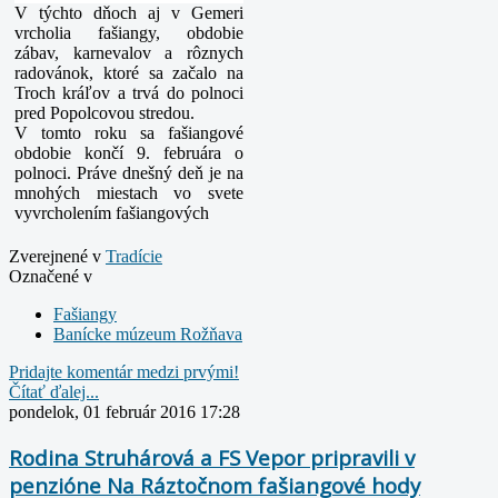
V týchto dňoch aj v Gemeri
vrcholia fašiangy, obdobie
zábav, karnevalov a rôznych
radovánok, ktoré sa začalo na
Troch kráľov a trvá do polnoci
pred Popolcovou stredou.
V tomto roku sa fašiangové
obdobie končí 9. februára o
polnoci. Práve dnešný deň je na
mnohých miestach vo svete
vyvrcholením fašiangových
Zverejnené v
Tradície
Označené v
Fašiangy
Banícke múzeum Rožňava
Pridajte komentár medzi prvými!
Čítať ďalej...
pondelok, 01 február 2016 17:28
Rodina Struhárová a FS Vepor pripravili v
penzióne Na Ráztočnom fašiangové hody