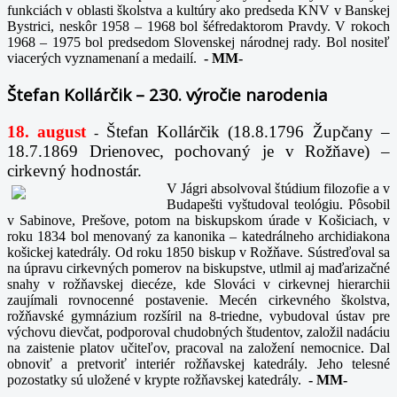
funkciách v oblasti školstva a kultúry ako predseda KNV v Banskej
Bystrici, neskôr 1958 – 1968 bol šéfredaktorom Pravdy. V rokoch
1968 – 1975 bol predsedom Slovenskej národnej rady. Bol nositeľ
viacerých vyznamenaní a medailí.
-
MM-
Štefan Kollárčik – 230. výročie narodenia
18. august
Štefan Kollárčik (18.8.1796 Župčany –
-
18.7.1869 Drienovec, pochovaný je v Rožňave) –
cirkevný hodnostár.
V Jágri absolvoval štúdium filozofie a v
Budapešti vyštudoval teológiu. Pôsobil
v Sabinove, Prešove, potom na biskupskom úrade v Košiciach, v
roku 1834 bol menovaný za kanonika – katedrálneho archidiakona
košickej katedrály. Od roku 1850 biskup v Rožňave. Sústreďoval sa
na úpravu cirkevných pomerov na biskupstve, utlmil aj maďarizačné
snahy v rožňavskej diecéze, kde Slováci v cirkevnej hierarchii
zaujímali rovnocenné postavenie. Mecén cirkevného školstva,
rožňavské gymnázium rozšíril na 8-triedne, vybudoval ústav pre
výchovu dievčat, podporoval chudobných študentov, založil nadáciu
na zaistenie platov učiteľov, pracoval na založení nemocnice. Dal
obnoviť a pretvoriť interiér rožňavskej katedrály. Jeho telesné
pozostatky sú uložené v krypte rožňavskej katedrály.
-
MM-