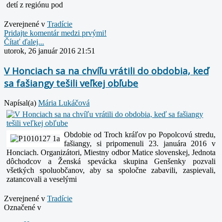
detí z regiónu pod
Zverejnené v
Tradície
Pridajte komentár medzi prvými!
Čítať ďalej...
utorok, 26 január 2016 21:51
V Honciach sa na chvíľu vrátili do obdobia, keď
sa fašiangy tešili veľkej obľube
Napísal(a)
Mária Lukáčová
Obdobie od Troch kráľov po Popolcovú stredu,
fašiangy, si pripomenuli 23. januára 2016 v
Honciach. Organizátori, Miestny odbor Matice slovenskej, Jednota
dôchodcov a Ženská spevácka skupina Genšenky pozvali
všetkých spoluobčanov, aby sa spoločne zabavili, zaspievali,
zatancovali a veselými
Zverejnené v
Tradície
Označené v