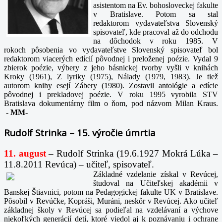
asistentom na Ev. bohosloveckej fakulte
v Bratislave. Potom sa stal
redaktorom vydavateľstva Slovenský
spisovateľ, kde pracoval až do odchodu
na dôchodok v roku 1985. V
rokoch pôsobenia vo vydavateľstve Slovenský spisovateľ bol
redaktorom viacerých edícií pôvodnej i preloženej poézie. Vydal 9
zbierok poézie, výbery z jeho básnickej tvorby vyšli v knihách
Kroky (1961), Z lyriky (1975), Nálady (1979, 1983). Je tiež
autorom knihy esejí Zábery (1980). Zostavil antológie a edície
pôvodnej i prekladovej poézie. V roku 1995 vyrobila STV
Bratislava dokumentárny film o ňom, pod názvom Milan Kraus.
-
MM-
Rudolf Strinka – 15. výročie úmrtia
11. august
– Rudolf Strinka (19.6.1927 Mokrá Lúka –
11.8.2011 Revúca) – učiteľ, spisovateľ.
Základné vzdelanie získal v Revúcej,
študoval na Učiteľskej akadémii v
Banskej Štiavnici, potom na Pedagogickej fakulte UK v Bratislave.
Pôsobil v Revúčke, Kopráši, Muráni, neskôr v Revúcej. Ako učiteľ
základnej školy v Revúcej sa podieľal na vzdelávaní a výchove
niekoľkých generácií detí, ktoré viedol aj k poznávaniu i ochrane