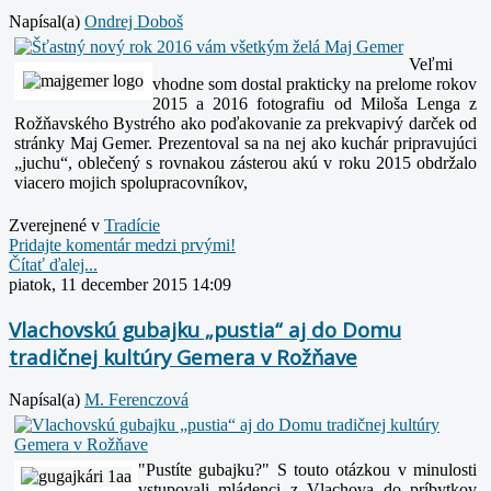
Napísal(a)
Ondrej Doboš
Veľmi
vhodne som dostal prakticky na prelome rokov
2015 a 2016 fotografiu od Miloša Lenga z
Rožňavského Bystrého ako poďakovanie za prekvapivý darček od
stránky Maj Gemer. Prezentoval sa na nej ako kuchár pripravujúci
„juchu“, oblečený s rovnakou zásterou akú v roku 2015 obdržalo
viacero mojich spolupracovníkov,
Zverejnené v
Tradície
Pridajte komentár medzi prvými!
Čítať ďalej...
piatok, 11 december 2015 14:09
Vlachovskú gubajku „pustia“ aj do Domu
tradičnej kultúry Gemera v Rožňave
Napísal(a)
M. Ferenczová
"Pustíte gubajku?"
S touto otázkou v minulosti
vstupovali mládenci z Vlachova do príbytkov