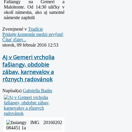
Fašiangy na Gemeri a
Malohonte.
Od 14:30 uličky v
okolí námestia, ako aj
samotné
námestie zaplnili
Zverejnené v
Tradície
Pridajte komentár medzi prvými!
Čítať ďalej...
utorok, 09 február 2016 12:53
Aj v Gemeri vrcholia
fašiangy, obdobie
zábav, karnevalov a
rôznych radovánok
Napísal(a)
Gabriella Badin