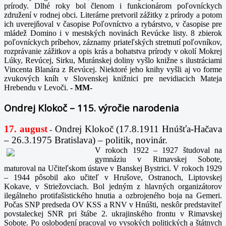
prírody. Dlhé roky bol členom i funkcionárom poľovníckych
združení v rodnej obci. Literárne pretvoril zážitky z prírody a potom
ich uverejňoval v časopise Poľovníctvo a rybárstvo, v časopise pre
mládež Domino i v mestských novinách Revúcke listy. 8 zbierok
poľovníckych príbehov, záznamy priateľských stretnutí poľovníkov,
rozprávanie zážitkov a opis krás a bohatstva prírody v okolí Mokrej
Lúky, Revúcej, Sirku, Muránskej doliny vyšlo knižne s ilustráciami
Vincenta Blanára z Revúcej. Niektoré jeho knihy vyšli aj vo forme
zvukových kníh v Slovenskej knižnici pre nevidiacich Mateja
Hrebendu v Levoči.
-
MM-
Ondrej Klokoč – 115. výročie narodenia
17. august
Ondrej Klokoč (17.8.1911 Hnúšťa-Hačava
-
– 26.3.1975 Bratislava) – politik, novinár.
V rokoch 1922 – 1927 študoval na
gymnáziu v Rimavskej Sobote,
maturoval na Učiteľskom ústave v Banskej Bystrici. V rokoch 1929
– 1944 pôsobil ako učiteľ v Hrušove, Ostranoch, Liptovskej
Kokave, v Striežovciach. Bol jedným z hlavných organizátorov
ilegálneho protifašistického hnutia a ozbrojeného boja na Gemeri.
Počas SNP predseda OV KSS a RNV v Hnúšti, neskôr predstaviteľ
povstaleckej SNR pri štábe 2. ukrajinského frontu v Rimavskej
Sobote. Po oslobodení pracoval vo vysokých politických a štátnych