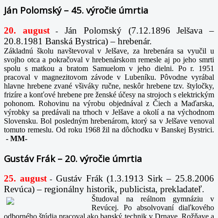
Ján Polomský – 45. výročie úmrtia
20. august
Ján Polomský (7.12.1896 Jelšava –
-
20.8.1981 Banská Bystrica) – hrebenár.
Základnú školu navštevoval v Jelšave, za hrebenára sa vyučil u
svojho otca a pokračoval v hrebenárskom remesle aj po jeho smrti
spolu s matkou a bratom Samuelom v jeho dielni. Po r. 1951
pracoval v magnezitovom závode v Lubeníku. Pôvodne vyrábal
hlavne hrebene zvané všiváky ručne, neskôr hrebene tzv. štyločky,
frizíre a konťové hrebene pre ženské účesy na strojoch s elektrickým
pohonom. Rohovinu na výrobu objednával z Čiech a Maďarska,
výrobky sa predávali na trhoch v Jelšave a okolí a na východnom
Slovensku. Bol posledným hrebenárom, ktorý sa v Jelšave venoval
tomuto remeslu. Od roku 1968 žil na dôchodku v Banskej Bystrici.
-
MM-
Gustáv Frák – 20. výročie úmrtia
25. august
Gustáv Frák
(1.3.1913 Sirk – 25.8.2006
-
Revúca) – regionálny historik, publicista, prekladateľ.
Študoval na reálnom gymnáziu v
Revúcej. Po absolvovaní diaľkového
odborného štúdia pracoval ako banský technik v Drnave, Rožňave a