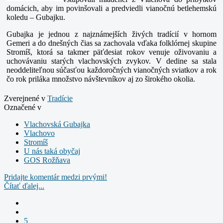
domácich, aby im povinšovali a predviedli vianočnú betlehemskú
koledu – Gubajku.
Gubajka je jednou z najznámejších živých tradícií v hornom
Gemeri a do dnešných čias sa zachovala vďaka folklórnej skupine
Stromíš, ktorá sa takmer päťdesiat rokov venuje oživovaniu a
uchovávaniu starých vlachovských zvykov. V dedine sa stala
neoddeliteľnou súčasťou každoročných vianočných sviatkov a rok
čo rok priláka množstvo návštevníkov aj zo širokého okolia.
Zverejnené v
Tradície
Označené v
Vlachovská Gubajka
Vlachovo
Stromíš
U nás taká obyčaj
GOS Rožňava
Pridajte komentár medzi prvými!
Čítať ďalej...
5