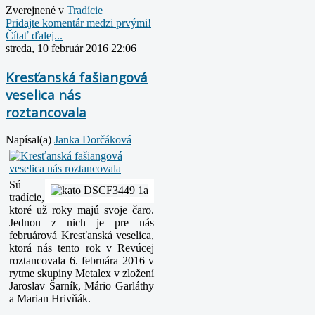
Zverejnené v
Tradície
Pridajte komentár medzi prvými!
Čítať ďalej...
streda, 10 február 2016 22:06
Kresťanská fašiangová
veselica nás
roztancovala
Napísal(a)
Janka Dorčáková
Sú
tradície,
ktoré už roky majú svoje čaro.
Jednou z nich je pre nás
februárová Kresťanská veselica,
ktorá nás tento rok v Revúcej
roztancovala 6. februára 2016 v
rytme skupiny Metalex v zložení
Jaroslav Šarník, Mário Garláthy
a Marian Hrivňák.