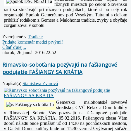
rôznych miestach po celom Slovensku
radi sa stretávajú pri rôznych podujatiach, ktoré si po celý rok
organizujú.
Spolok Gemerčanov pod Vysokými Tatrami s cieľom
priblížiť rodákom z Gemera a Malohontu tradície, zvyky a obyčaje
zorganizoval v sobotu
Zverejnené v
Tradície
Pridajte komentár medzi prvými!
Čítať ďalej...
utorok, 26 január 2016 22:52
Rimavsko-soboťania pozývajú na fašiangové
podujatie FAŠIANGY SA KRÁTIA
Napísal(a)
Stanislava Zvarová
Gemersko - malohontské osvetové
stredisko, CVČ Relax a Dom kultúry
v Rimavskej Sobote Vás pozývajú na fašiangové podujatie
FAŠIANGY SA KRÁTIA, 05.02.2016. Fašiangová chasa Vám
dobrú náladu bude prinášať už od 14:30 na pochôdzkach mestom,
v Galérii Domu kultúry bude od 15:30 vernisáž výtvarnej súťaže