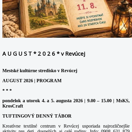
A U G U S T * 2 0 2 6 * v Revúcej
Mestské kultúrne stredisko v Revúcej
AUGUST 2026 | PROGRAM
* * *
pondelok a utorok 4. a 5. augusta 2026 | 9.00 – 15.00 | MsKS,
KrosCraft
TUFTINGOVÝ DENNÝ TÁBOR
Kreatívne textilné centrum v Revúcej usporiada najrozličnejšie
aktivity pre deti, dospelých aj celé rodiny. Info: 0908 631 879