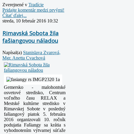
Zverejnené v
Tradície
Pridajte komentár medzi prvými!
Čítať ďalej...
streda, 10 február 2016 10:32
Rimavská Sobota žila
fašiangovou náladou
Napísal(a)
Stanislava Zvarová,
Mgr. Anetta Cvachová
Gemersko - malohontské
osvetové stredisko, Centrum
voľného času RELAX a
Mestské kultúrne stredisko v
Rimavskej Sobote v posledný
fašiangový piatok 5. februára
2016 organizovali 10. ročník
podujatia Fašiangy sa krátia s
vyhodnotením výtvarnej súťaže