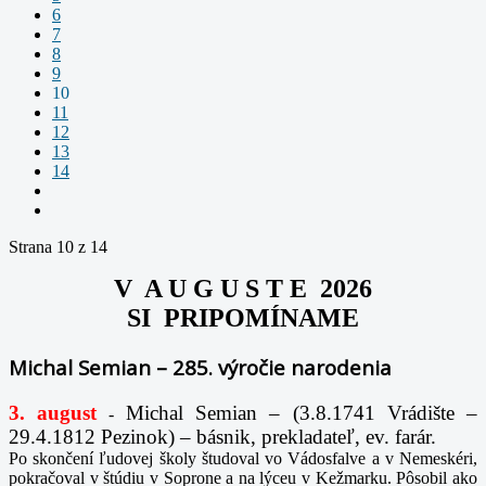
6
7
8
9
10
11
12
13
14
Strana 10 z 14
V A U G U S T E 2026
SI PRIPOMÍNAME
Michal Semian – 285. výročie narodenia
3. august
Michal Semian – (3.8.1741 Vrádište –
-
29.4.1812 Pezinok) – básnik, prekladateľ, ev. farár.
Po skončení ľudovej školy študoval vo Vádosfalve a v Nemeskéri,
pokračoval v štúdiu v Soprone a na lýceu v Kežmarku. Pôsobil ako