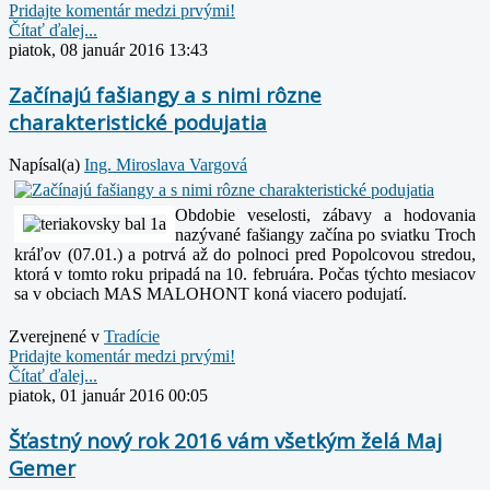
Pridajte komentár medzi prvými!
Čítať ďalej...
piatok, 08 január 2016 13:43
Začínajú fašiangy a s nimi rôzne
charakteristické podujatia
Napísal(a)
Ing. Miroslava Vargová
Obdobie veselosti, zábavy a hodovania
nazývané fašiangy začína po sviatku Troch
kráľov (07.01.) a potrvá až do polnoci pred Popolcovou stredou,
ktorá v tomto roku pripadá na 10. februára. Počas týchto mesiacov
sa v obciach MAS MALOHONT koná viacero podujatí.
Zverejnené v
Tradície
Pridajte komentár medzi prvými!
Čítať ďalej...
piatok, 01 január 2016 00:05
Šťastný nový rok 2016 vám všetkým želá Maj
Gemer