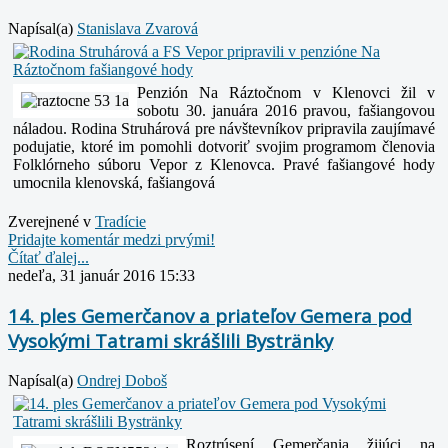
Napísal(a)
Stanislava Zvarová
Penzión Na Ráztočnom v Klenovci žil v
sobotu 30. januára 2016 pravou, fašiangovou
náladou. Rodina Struhárová pre návštevníkov pripravila zaujímavé
podujatie, ktoré im pomohli dotvoriť svojim programom členovia
Folklórneho súboru Vepor z Klenovca. Pravé fašiangové hody
umocnila klenovská, fašiangová
Zverejnené v
Tradície
Pridajte komentár medzi prvými!
Čítať ďalej...
nedeľa, 31 január 2016 15:33
14. ples Gemerčanov a priateľov Gemera pod
Vysokými Tatrami skrášlili Bystränky
Napísal(a)
Ondrej Doboš
Roztrúsení Gemerčania žijúci na