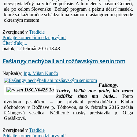
nevyspytateľný na vrtošivé počasie. A to nielen v našom Gemeri,
ale po celom Slovensku. Bohatý program a peknú účasť masiek,
ktoré sa každoročne schádzajú na známom fašiangovom sprievode
okresným mestom
Zverejnené v
Tradície
Pridajte komentár medzi prvými!
Čítať ďalej...
piatok, 12 február 2016 18:48
Fašiangy nechýbali ani rožňavským seniorom
Napísal(a)
Ing. Milan Kupčo
Fašiangy,
Turíce, Veľká noc príde, kto nemá
kožúška zima mu bude...
Touto
úvodnou pesničkou – po privítaní predsedníčkou Klubu
dôchodcov v Rožňave p. Tóthovou, sa 9. februára 2016 začala
fašiangová veselica. Nádherné masky predstavila p. Oľga
Grešáková.
Zverejnené v
Tradície
Pridajte komentár medzi prvými!