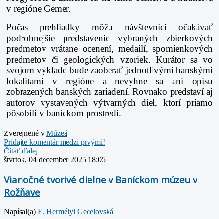
v regióne Gemer.
Počas prehliadky môžu návštevníci očakávať
podrobnejšie predstavenie vybraných zbierkových
predmetov vrátane ocenení, medailí, spomienkových
predmetov či geologických vzoriek. Kurátor sa vo
svojom výklade bude zaoberať jednotlivými banskými
lokalitami v regióne a nevyhne sa ani opisu
zobrazených banských zariadení. Rovnako predstaví aj
autorov vystavených výtvarných diel, ktorí priamo
pôsobili v baníckom prostredí.
Zverejnené v
Múzeá
Pridajte komentár medzi prvými!
Čítať ďalej...
štvrtok, 04 december 2025 18:05
Vianočné tvorivé dielne v Baníckom múzeu v
Rožňave
Napísal(a)
E. Hermélyi Gecelovská