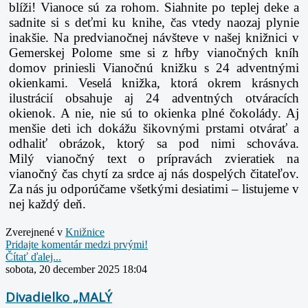
blíži! Vianoce sú za rohom. Siahnite po teplej deke a
sadnite si s deťmi ku knihe, čas vtedy naozaj plynie
inakšie. Na predvianočnej návšteve v našej knižnici v
Gemerskej Polome sme si z hŕby vianočných kníh
domov priniesli Vianočnú knižku s 24 adventnými
okienkami. Veselá knižka, ktorá okrem krásnych
ilustrácií obsahuje aj 24 adventných otváracích
okienok. A nie, nie sú to okienka plné čokolády. Aj
menšie deti ich dokážu šikovnými prstami otvárať a
odhaliť obrázok, ktorý sa pod nimi schováva.
Milý vianočný text o prípravách zvieratiek na
vianočný čas chytí za srdce aj nás dospelých čitateľov.
Za nás ju odporúčame všetkými desiatimi – listujeme v
nej každý deň.
Zverejnené v
Knižnice
Pridajte komentár medzi prvými!
Čítať ďalej...
sobota, 20 december 2025 18:04
Divadielko „MALÝ