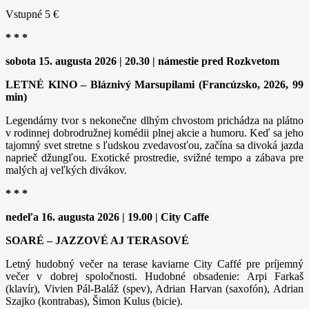
Vstupné 5 €
* * *
sobota 15. augusta 2026 | 20.30 | námestie pred Rozkvetom
LETNÉ KINO – Bláznivý Marsupilami (Francúzsko, 2026, 99
min)
Legendárny tvor s nekonečne dlhým chvostom prichádza na plátno
v rodinnej dobrodružnej komédii plnej akcie a humoru. Keď sa jeho
tajomný svet stretne s ľudskou zvedavosťou, začína sa divoká jazda
naprieč džungľou. Exotické prostredie, svižné tempo a zábava pre
malých aj veľkých divákov.
* * *
nedeľa 16. augusta 2026 | 19.00 | City Caffe
SOARÉ – JAZZOVÉ AJ TERASOVÉ
Letný hudobný večer na terase kaviarne City Caffé pre príjemný
večer v dobrej spoločnosti. Hudobné obsadenie: Arpi Farkaš
(klavír), Vivien Pál-Baláž (spev), Adrian Harvan (saxofón), Adrian
Szajko (kontrabas), Šimon Kulus (bicie).