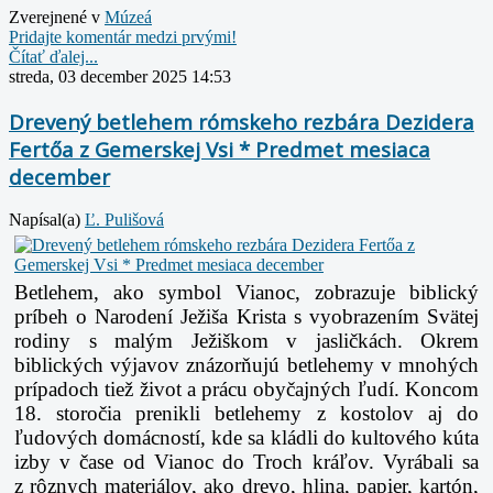
Zverejnené v
Múzeá
Pridajte komentár medzi prvými!
Čítať ďalej...
streda, 03 december 2025 14:53
Drevený betlehem rómskeho rezbára Dezidera
Fertőa z Gemerskej Vsi * Predmet mesiaca
december
Napísal(a)
Ľ. Pulišová
Betlehem, ako symbol Vianoc, zobrazuje biblický
príbeh o Narodení Ježiša Krista
s vyobrazením Svätej
rodiny s malým Ježiškom v jasličkách. Okrem
biblických výjavov
znázorňujú betlehemy v mnohých
prípadoch tiež život a prácu obyčajných ľudí. Koncom
18.
storočia prenikli betlehemy z kostolov aj do
ľudových domácností, kde sa kládli do kultového
kúta
izby v čase od Vianoc do Troch kráľov. Vyrábali sa
z rôznych materiálov, ako drevo,
hlina, papier, kartón,