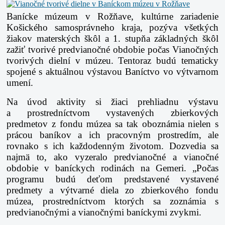
Banícke múzeum v Rožňave, kultúrne zariadenie
Košického samosprávneho kraja, pozýva všetkých
žiakov materských škôl a 1. stupňa základných škôl
zažiť tvorivé predvianočné obdobie počas Vianočných
tvorivých dielní v múzeu. Tentoraz budú tematicky
spojené s aktuálnou výstavou Baníctvo vo výtvarnom
umení.
Na úvod aktivity si žiaci prehliadnu výstavu
a prostredníctvom vystavených zbierkových
predmetov z fondu múzea sa tak oboznámia nielen s
prácou baníkov a ich pracovným prostredím, ale
rovnako s ich každodenným životom. Dozvedia sa
najmä to, ako vyzeralo predvianočné a vianočné
obdobie v baníckych rodinách na Gemeri. „Počas
programu budú deťom predstavené vystavené
predmety a výtvarné diela zo zbierkového fondu
múzea, prostredníctvom ktorých sa zoznámia s
predvianočnými a vianočnými baníckymi zvykmi.