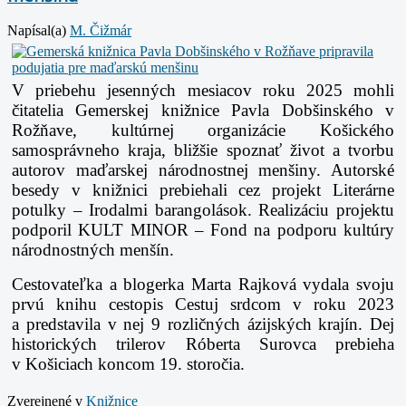
Napísal(a)
M. Čižmár
V priebehu jesenných mesiacov roku 2025 mohli
čitatelia Gemerskej knižnice Pavla Dobšinského v
Rožňave, kultúrnej organizácie Košického
samosprávneho kraja, bližšie spoznať život a tvorbu
autorov maďarskej národnostnej menšiny. Autorské
besedy v knižnici prebiehali cez projekt Literárne
potulky – Irodalmi barangolások. Realizáciu projektu
podporil KULT MINOR – Fond na podporu kultúry
národnostných menšín.
Cestovateľka a blogerka Marta Rajková vydala svoju
prvú knihu cestopis Cestuj srdcom v roku 2023
a predstavila v nej 9 rozličných ázijských krajín. Dej
historických trilerov Róberta Surovca prebieha
v Košiciach koncom 19. storočia.
Zverejnené v
Knižnice