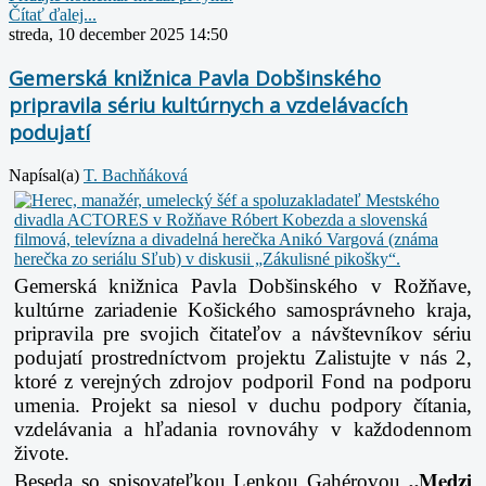
Čítať ďalej...
streda, 10 december 2025 14:50
Gemerská knižnica Pavla Dobšinského
pripravila sériu kultúrnych a vzdelávacích
podujatí
Napísal(a)
T. Bachňáková
Gemerská knižnica Pavla Dobšinského v Rožňave,
kultúrne zariadenie Košického
samosprávneho kraja,
pripravila pre svojich čitateľov a návštevníkov sériu
podujatí
prostredníctvom projektu Zalistujte v nás 2,
ktoré z verejných zdrojov podporil Fond na
podporu
umenia. Projekt sa niesol v duchu podpory čítania,
vzdelávania a hľadania
rovnováhy v každodennom
živote.
„Medzi
Beseda so spisovateľkou Lenkou Gahérovou