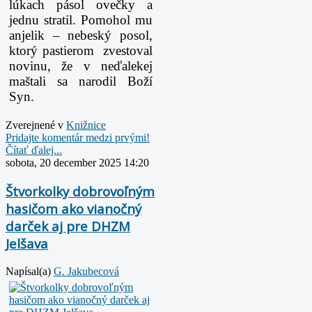
lúkach pásol ovečky a
jednu stratil. Pomohol mu
a
njelik – nebeský posol,
ktorý pastierom zvestoval
novinu, že v neďalekej
maštali sa narodil
Boží
Syn.
Zverejnené v
Knižnice
Pridajte komentár medzi prvými!
Čítať ďalej...
sobota, 20 december 2025 14:20
Štvorkolky dobrovoľným
hasičom ako vianočný
darček aj pre DHZM
Jelšava
Napísal(a)
G. Jakubecová