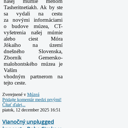
našej múmie menom
Tasheritnetiakh. Ak by ste
sa vydali na cestu
za
novými informáciami
o budove múzea, CT-
vyšetrenia našej múmie
alebo ciest Móra
Jókaiho
na území
dnešného Slovenska,
Zborník Gemersko-
malohontského múzea je
Vaším
vhodným
partnerom na
tejto ceste.
Zverejnené v
Múzeá
Pridajte komentár medzi prvými!
Čítať ďalej...
piatok, 12 december 2025 16:51
Vianočný unplugged