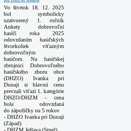
Vo štvrtok 18. 12. 2025
bol symbolicky
uzatvorený 1. ročník
Ankety dobrovoľní
hasiči
roka 2025
odovzdaním hasičských
štvorkoliek víťazným
dobrovoľným
hasičom.
Na hasičskej
zbrojnici Dobrovoľného
hasičského zboru obce
(DHZO) Ivanka pri
Dunaji
si hlavnú cenu
prevzali víťazi 1. kategórie
DHZO/DHZM – cena
bola odovzdaná
do
zápožičky na 5 rokov
- DHZO Ivanka pri Dunaji
(Západ)
- DHZM Jelšava (Stred)