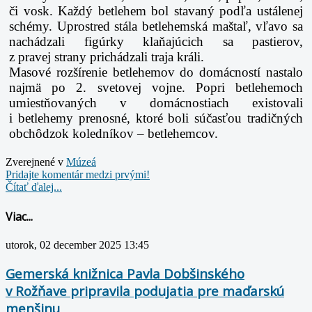
či vosk. Každý betlehem bol stavaný podľa ustálenej
schémy. Uprostred
stála betlehemská maštaľ, vľavo sa
nachádzali figúrky klaňajúcich sa pastierov,
z pravej
strany prichádzali traja králi.
Masové rozšírenie betlehemov do domácností nastalo
najmä po 2. svetovej vojne.
Popri betlehemoch
umiestňovaných v domácnostiach existovali
i betlehemy prenosné,
ktoré boli súčasťou tradičných
obchôdzok koledníkov – betlehemcov.
Zverejnené v
Múzeá
Pridajte komentár medzi prvými!
Čítať ďalej...
Viac...
utorok, 02 december 2025 13:45
Gemerská knižnica Pavla Dobšinského
v Rožňave pripravila podujatia pre maďarskú
menšinu