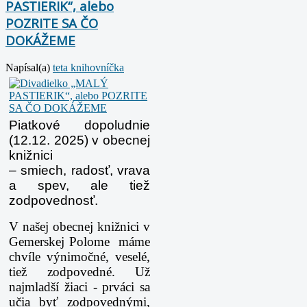
PASTIERIK“, alebo
POZRITE SA ČO
DOKÁŽEME
Napísal(a)
teta knihovníčka
Piatkové dopoludnie
(12.12. 2025) v obecnej
knižnici
– smiech, radosť, vrava
a spev, ale tiež
zodpovednosť.
V našej obecnej knižnici v
Gemerskej Polome máme
chvíle výnimočné, veselé,
tiež zodpovedné. Už
najmladší
žiaci - prváci sa
učia byť zodpovednými,