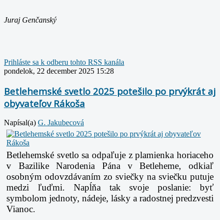
Juraj Genčanský
Prihláste sa k odberu tohto RSS kanála
pondelok, 22 december 2025 15:28
Betlehemské svetlo 2025 potešilo po prvýkrát aj
obyvateľov Rákoša
Napísal(a)
G. Jakubecová
Betlehemské svetlo sa odpaľuje z plamienka horiaceho
v Bazilike Narodenia Pána v
Betleheme, odkiaľ
osobným odovzdávaním zo sviečky na sviečku putuje
medzi ľuďmi.
Napĺňa tak svoje poslanie: byť
symbolom jednoty, nádeje, lásky a radostnej predzvesti
Vianoc.