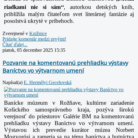
riadkami nie si sám“
, autorkou
detských kníh,
priblížila malým čitateľom svet literárnej fantázie aj
posolstvá ukryté v
príbehoch.
Zverejnené v
Knižnice
Pridajte komentár medzi prvými!
Čítať ďalej...
piatok, 05 december 2025 15:35
Pozvanie na komentovanú prehliadku výstavy
Baníctvo vo výtvarnom umení
Napísal(a)
E. Hermélyi Gecelovská
Banícke múzeum v Rožňave, kultúrne zariadenie
Košického samosprávneho kraja, pozýva širokú
verejnosť do priestorov Galérie BM na komentovanú
prehliadku výstavy Baníctvo vo výtvarnom umení.
Výstavou ich prevedie kurátor múzea Norbert
Mogyorósi a zameria sa na tému baníctva a hutníctva