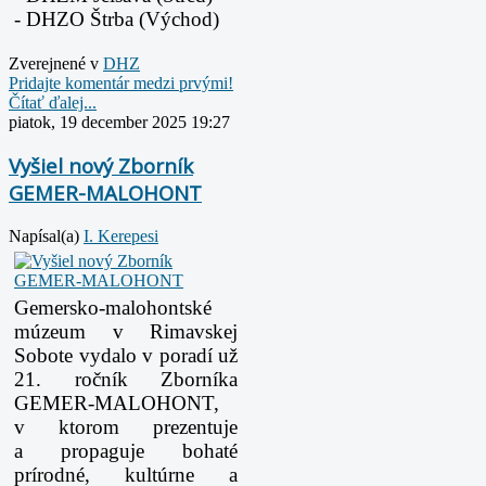
- DHZO Štrba (Východ)
Zverejnené v
DHZ
Pridajte komentár medzi prvými!
Čítať ďalej...
piatok, 19 december 2025 19:27
Vyšiel nový Zborník
GEMER-MALOHONT
Napísal(a)
I. Kerepesi
Gemersko-malohontské
múzeum v Rimavskej
Sobote vydalo v poradí už
21. ročník Zborníka
GEMER-
MALOHONT,
v ktorom prezentuje
a propaguje bohaté
prírodné, kultúrne a