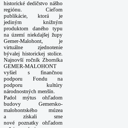
historické
dedičstvo nášho
regiónu. Cieľom
publikácie, ktorá je
jediným knižným
produktom daného
typu
na území niekdajšej župy
Gemer-Malohont, je
virtuálne zjednotenie
bývalej historickej
stolice.
Najnovší ročník Zborníka
GEMER-MALOHONT
vyšiel s finančnou
podporu Fondu
na
podporu kultúry
národnostných menšín.
Padol mýtus ohľadom
budovy Gemersko-
malohontského múzea
a získali sme
nové
poznatky ohľadom