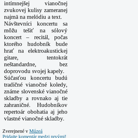
intímnejšej vianočnej
zvukovej kulisy
zameranej
najmä na melódiu a text.
Návštevníci koncertu sa
môžu tešiť na sólový
koncert – recitál, počas
ktorého hudobník
bude
hrať na elektroakustickej
gitare, tentokrát
neštandardne, bez
doprovodu svojej kapely.
Súčasťou koncertu budú
tradičné vianočné koledy,
známe slovenské vianočné
skladby a rovnako
aj tie
zahraničné. Hudobníkov
repertoár obohatia aj jeho
vlastné vianočné skladby.
Zverejnené v
Múzeá
Pridajte komentár medzi prvými!