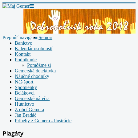
Prepnúť navigáciu
Seniori
Baníctvo
Kalendár osobností
Kontakt
Podnikanie
Pomôžme si
Gemerská detektívka
Náučné chodníky
Náš šport
Spomienky
Belákovci
Gemerské nárečia
Hutníctvo
Z obcí Gemera
Ján Bradáč
Príbehy z Gemera - Ilustrácie
Plagáty