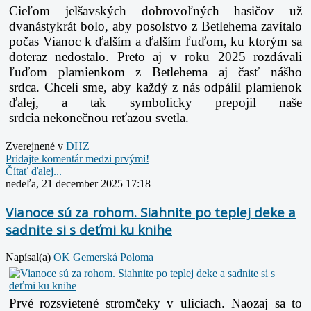
Cieľom jelšavských dobrovoľných hasičov už
dvanástykrát bolo, aby posolstvo z Betlehema
zavítalo
počas Vianoc k ďalším a ďalším ľuďom, ku ktorým sa
doteraz nedostalo. Preto aj v
roku 2025 rozdávali
ľuďom plamienkom z Betlehema aj časť nášho
srdca.
Chceli sme, aby každý z nás odpálil plamienok
ďalej, a tak symbolicky prepojil naše
srdcia
nekonečnou reťazou svetla.
Zverejnené v
DHZ
Pridajte komentár medzi prvými!
Čítať ďalej...
nedeľa, 21 december 2025 17:18
Vianoce sú za rohom. Siahnite po teplej deke a
sadnite si s deťmi ku knihe
Napísal(a)
OK Gemerská Poloma
Prvé rozsvietené stromčeky v uliciach. Naozaj sa to