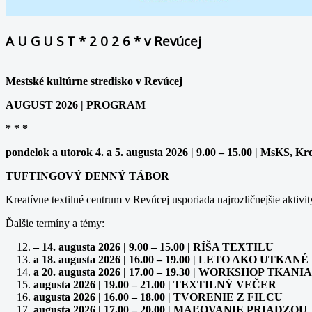
A U G U S T * 2 0 2 6 * v Revúcej
Mestské kultúrne stredisko v Revúcej
AUGUST 2026 | PROGRAM
* * *
pondelok a utorok 4. a 5. augusta 2026 | 9.00 – 15.00 | MsKS, Kr
TUFTINGOVÝ DENNÝ TÁBOR
Kreatívne textilné centrum v Revúcej usporiada najrozličnejšie aktivit
Ďalšie termíny a témy:
– 14. augusta 2026 | 9.00 – 15.00 | RÍŠA TEXTILU
a 18. augusta 2026 | 16.00 – 19.00 | LETO AKO UTKANÉ
a 20. augusta 2026 | 17.00 – 19.30 | WORKSHOP TK
augusta 2026 | 19.00 – 21.00 | TEXTILNÝ VEČER
augusta 2026 | 16.00 – 18.00 | TVORENIE Z FILCU
augusta 2026 | 17.00 – 20.00 | MAĽOVANIE PRIADZOU