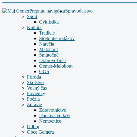
Prepnúť navigáciu
Spravodajstvo
Šport
Cyklistika
Kultúra
Tradície
Stretnutie rodákov
Nárečia
Malohont
Smútočné
Dobrovoľníci
Gemer-Malohont
GOS
Príroda
Školstvo
Voľný čas
Poviedky
Poézia
Zdravie
Zdravotníctvo
Darcovstvo krvi
Nemocnice
Odboj
Obce Gemera