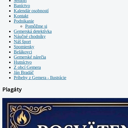
Seniori
Baníctvo
Kalendár osobností
Kontakt
Podnikanie
Pomôžme si
Gemerská detektívka
Náučné chodníky
Náš šport
Spomienky
Belákovci
Gemerské nárečia
Hutníctvo
Z obcí Gemera
Ján Bradáč
Príbehy z Gemera - Ilustrácie
Plagáty