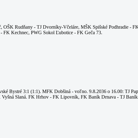
Čirč, OŠK Rudňany - TJ Dvorníky-Včeláre, MŠK Spišské Podhradie - 
 - FK Kechnec, PWG Sokol Ľubotice - FK Geča 73.
ňavské Bystré 3:1 (1:1). MFK Dobšiná - voľno. 9.8.2036 o 16.00: TJ P
 Vyšná Slaná. FK Hrhov - FK Lipovník, FK Baník Drnava - TJ Baník