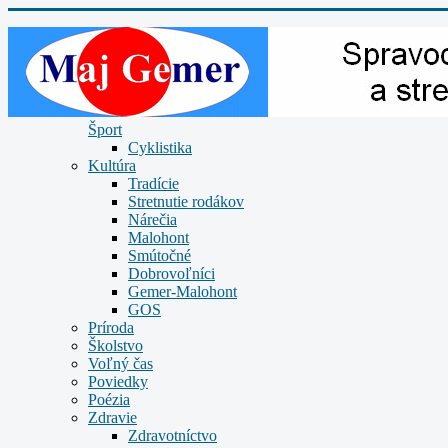
Šport
Cyklistika
Kultúra
Tradície
Stretnutie rodákov
Nárečia
Malohont
Smútočné
Dobrovoľníci
Gemer-Malohont
GOS
Príroda
Školstvo
Voľný čas
Poviedky
Poézia
Zdravie
Zdravotníctvo