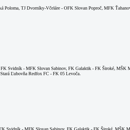
ská Poloma, TJ Dvorníky-Včeláre - OFK Slovan Poproč, MFK Ťahanov
. FK Svidník - MFK Slovan Sabinov, FK Galaktik - FK Široké, MŠK 
Stará Ľubovňa Redfox FC - FK 05 Levoča.
.FK Svidník - MFK Slovan Sabinov, FK Galaktik - FK Široké, MŠK M