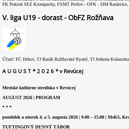
FK Pokrok SEZ Krompachy, FAMT Prešov - OFK - SIM Raslavice, 
V. liga U19 - dorast - ObFZ Rožňava
Účasť: FC Hrhov, TJ Baník Rožňavské Bystré, TJ Jednota Krásnohor
A U G U S T * 2 0 2 6 * v Revúcej
Mestské kultúrne stredisko v Revúcej
AUGUST 2026 | PROGRAM
* * *
pondelok a utorok 4. a 5. augusta 2026 | 9.00 – 15.00 | MsKS, Kr
TUFTINGOVÝ DENNÝ TÁBOR