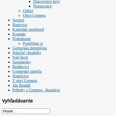
Darcovstvo krvi
Nemocnice
Odboj
Obce Gemera
Seniori
Baníctvo
Kalendár osobností
Kontakt
Podnikanie
Pomôžme si
Gemerská detektívka
Náučné chodníky
Náš šport
Spomienky
Belákovci
Gemerské nárečia
Hutníctvo
Z obcí Gemera
Ján Bradáč
Príbehy z Gemera - Ilustrácie
Vyhľadávanie