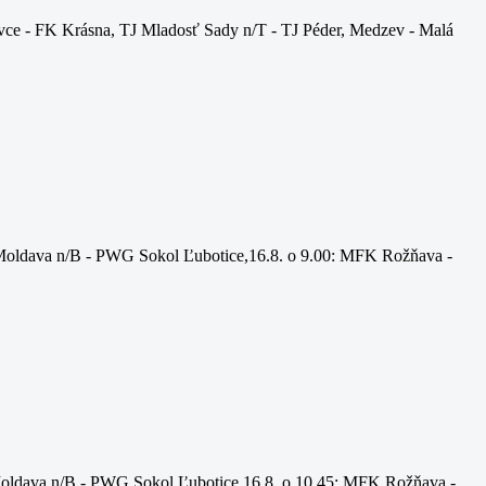
ce - FK Krásna, TJ Mladosť Sady n/T - TJ Péder, Medzev - Malá
Moldava n/B - PWG Sokol Ľubotice,16.8. o 9.00: MFK Rožňava -
oldava n/B - PWG Sokol Ľubotice,16.8. o 10.45: MFK Rožňava -