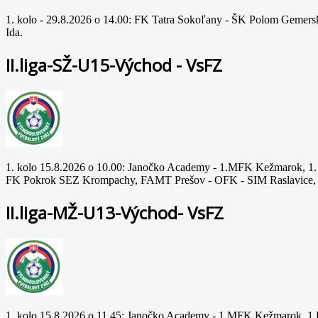
1. kolo - 29.8.2026 o 14.00: FK Tatra Sokoľany - ŠK Polom Gemer
Ida.
II.liga-SŽ-U15-Východ - VsFZ
1. kolo 15.8.2026 o 10.00: Janočko Academy - 1.MFK Kežmarok, 1
FK Pokrok SEZ Krompachy, FAMT Prešov - OFK - SIM Raslavice, 
II.liga-MŽ-U13-Východ- VsFZ
1. kolo 15.8.2026 o 11.45: Janočko Academy - 1.MFK Kežmarok, 1