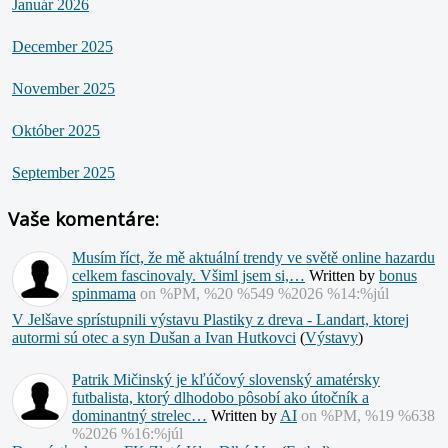
Január 2026
December 2025
November 2025
Október 2025
September 2025
Vaše komentáre:
Musím říct, že mě aktuální trendy ve světě online hazardu
celkem fascinovaly. Všiml jsem si,…
Written by
bonus
spinmama
on %PM, %20 %549 %2026 %14:%júl
V Jelšave sprístupnili výstavu Plastiky z dreva - Landart, ktorej
autormi sú otec a syn Dušan a Ivan Hutkovci
(
Výstavy
)
Patrik Mičinský je kľúčový slovenský amatérsky
futbalista, ktorý dlhodobo pôsobí ako útočník a
dominantný strelec…
Written by
AI
on %PM, %19 %638
%2026 %16:%júl