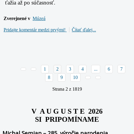
ťažia až po súčasnosť.
Zverejnené v
Múzeá
Pridajte komentár medzi prvými!
Čítať ďalej...
1
2
3
4
...
6
7
8
9
10
Strana 2 z 1819
V A U G U S T E 2026
SI PRIPOMÍNAME
Michal Semian – 285. výročie narodenia