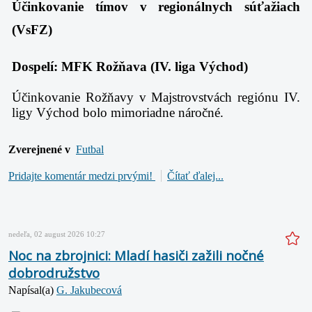
Účinkovanie tímov v regionálnych súťažiach
(VsFZ)
Dospelí: MFK Rožňava (IV. liga Východ)
Účinkovanie Rožňavy v Majstrovstvách regiónu IV.
ligy Východ bolo mimoriadne náročné.
Zverejnené v
Futbal
Pridajte komentár medzi prvými!
Čítať ďalej...
nedeľa, 02 august 2026 10:27
Noc na zbrojnici: Mladí hasiči zažili nočné
dobrodružstvo
Napísal(a)
G. Jakubecová