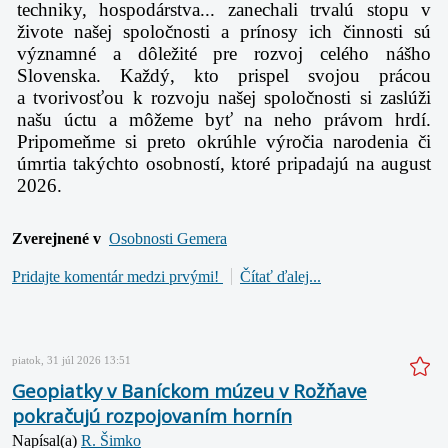
techniky, hospodárstva... zanechali trvalú stopu v
živote našej spoločnosti a prínosy ich činnosti sú
významné a dôležité pre rozvoj celého nášho
Slovenska. Každý, kto prispel svojou prácou
a tvorivosťou k rozvoju našej spoločnosti si zaslúži
našu úctu a môžeme byť na neho právom hrdí.
Pripomeňme si preto okrúhle výročia narodenia či
úmrtia takýchto osobností, ktoré pripadajú na august
2026.
Zverejnené v
Osobnosti Gemera
Pridajte komentár medzi prvými!
Čítať ďalej...
piatok, 31 júl 2026 13:51
Geopiatky v Baníckom múzeu v Rožňave
pokračujú rozpojovaním hornín
Napísal(a)
R. Šimko