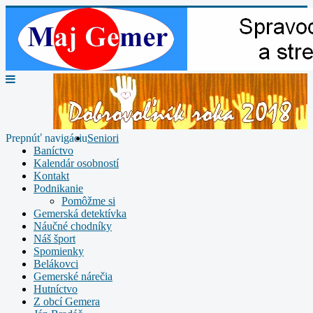
Prepnúť navigáciu
Seniori
Baníctvo
Kalendár osobností
Kontakt
Podnikanie
Pomôžme si
Gemerská detektívka
Náučné chodníky
Náš šport
Spomienky
Belákovci
Gemerské nárečia
Hutníctvo
Z obcí Gemera