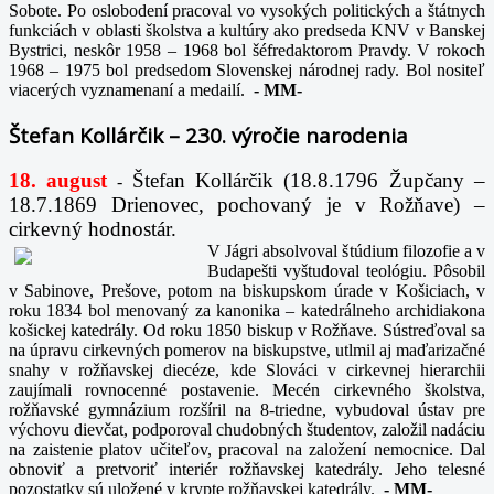
Sobote. Po oslobodení pracoval vo vysokých politických a štátnych
funkciách v oblasti školstva a kultúry ako predseda KNV v Banskej
Bystrici, neskôr 1958 – 1968 bol šéfredaktorom Pravdy. V rokoch
1968 – 1975 bol predsedom Slovenskej národnej rady. Bol nositeľ
viacerých vyznamenaní a medailí.
-
MM-
Štefan Kollárčik – 230. výročie narodenia
18. august
Štefan Kollárčik (18.8.1796 Župčany –
-
18.7.1869 Drienovec, pochovaný je v Rožňave) –
cirkevný hodnostár.
V Jágri absolvoval štúdium filozofie a v
Budapešti vyštudoval teológiu. Pôsobil
v Sabinove, Prešove, potom na biskupskom úrade v Košiciach, v
roku 1834 bol menovaný za kanonika – katedrálneho archidiakona
košickej katedrály. Od roku 1850 biskup v Rožňave. Sústreďoval sa
na úpravu cirkevných pomerov na biskupstve, utlmil aj maďarizačné
snahy v rožňavskej diecéze, kde Slováci v cirkevnej hierarchii
zaujímali rovnocenné postavenie. Mecén cirkevného školstva,
rožňavské gymnázium rozšíril na 8-triedne, vybudoval ústav pre
výchovu dievčat, podporoval chudobných študentov, založil nadáciu
na zaistenie platov učiteľov, pracoval na založení nemocnice. Dal
obnoviť a pretvoriť interiér rožňavskej katedrály. Jeho telesné
pozostatky sú uložené v krypte rožňavskej katedrály.
-
MM-