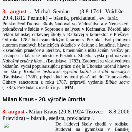
3. august
Michal Semian – (3.8.1741 Vrádište –
-
29.4.1812 Pezinok) – básnik, prekladateľ, ev. farár.
Po skončení ľudovej školy študoval vo Vádosfalve a v Nemeskéri,
pokračoval v štúdiu v Soprone a na lýceu v Kežmarku. Pôsobil ako
rektor latinskej cirkevnej školy v Ratkovej a konrektor v Prešove.
Od roku 1782 bol evanjelickým farárom v Pezinku. Bol plodným
autorom mnohých básnických skladieb v češtine a latinčine, hlavne
k svadbám priateľov a literátov, k meninám a inštaláciám, veršov pri
nástupe na kňazské miesto v Pezinku. Zbierka vyšla pod názvom
Nábožný zvučný hlas...
(Bratislava, 1783). Zaoberal sa vlastivedným
bádaním, vydal popularizujúcu prácu z dejín Uhorska určenú hlavne
pre školy
Kratičné historické vypsání knížat a králů uherských
(Bratislava, 1786), prispel duchovnými piesňami do Tranovského
Cithary sanctorum z roku 1787, pripravil vydanie
Biblia sacra
(1787). Prekladal z maďarčiny.
-
MM-
Milan Kraus - 20. výročie úmrtia
8. august
Milan Kraus (20.8.1924 Tisovec – 8.8.2006
-
Prievidza) – básnik, esejista, prekladateľ.
Do ľudovej školy chodil v rodisku,
študoval na gymnáziu v Banskej