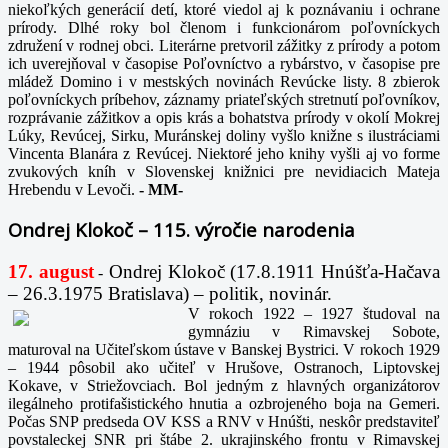
niekoľkých generácií detí, ktoré viedol aj k poznávaniu i ochrane
prírody. Dlhé roky bol členom i funkcionárom poľovníckych
združení v rodnej obci. Literárne pretvoril zážitky z prírody a potom
ich uverejňoval v časopise Poľovníctvo a rybárstvo, v časopise pre
mládež Domino i v mestských novinách Revúcke listy. 8 zbierok
poľovníckych príbehov, záznamy priateľských stretnutí poľovníkov,
rozprávanie zážitkov a opis krás a bohatstva prírody v okolí Mokrej
Lúky, Revúcej, Sirku, Muránskej doliny vyšlo knižne s ilustráciami
Vincenta Blanára z Revúcej. Niektoré jeho knihy vyšli aj vo forme
zvukových kníh v Slovenskej knižnici pre nevidiacich Mateja
Hrebendu v Levoči.
-
MM-
Ondrej Klokoč – 115. výročie narodenia
17. august
Ondrej Klokoč (17.8.1911 Hnúšťa-Hačava
-
– 26.3.1975 Bratislava) – politik, novinár.
V rokoch 1922 – 1927 študoval na
gymnáziu v Rimavskej Sobote,
maturoval na Učiteľskom ústave v Banskej Bystrici. V rokoch 1929
– 1944 pôsobil ako učiteľ v Hrušove, Ostranoch, Liptovskej
Kokave, v Striežovciach. Bol jedným z hlavných organizátorov
ilegálneho protifašistického hnutia a ozbrojeného boja na Gemeri.
Počas SNP predseda OV KSS a RNV v Hnúšti, neskôr predstaviteľ
povstaleckej SNR pri štábe 2. ukrajinského frontu v Rimavskej