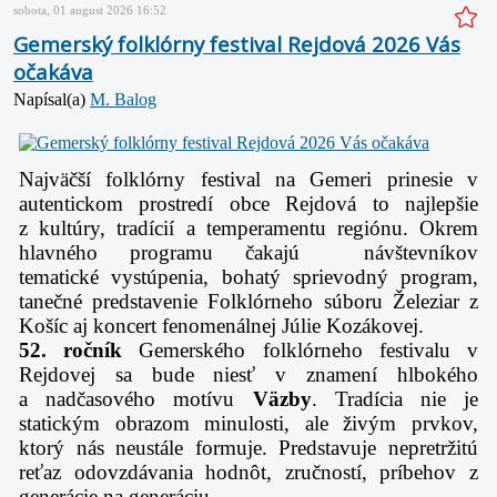
sobota, 01 august 2026 16:52
Gemerský folklórny festival Rejdová 2026 Vás
očakáva
Napísal(a)
M. Balog
Najväčší folklórny festival na Gemeri prinesie v
autentickom prostredí obce Rejdová to najlepšie
z
kultúry, tradícií a temperamentu regiónu. Okrem
hlavného programu čakajú návštevníkov
tematické
vystúpenia, bohatý sprievodný program,
tanečné predstavenie Folklórneho súboru Železiar z
Košíc aj
koncert fenomenálnej Júlie Kozákovej.
52. ročník
Gemerského folklórneho festivalu v
Rejdovej sa bude niesť v znamení hlbokého
a
nadčasového motívu
Väzby
. Tradícia nie je
statickým obrazom minulosti, ale živým prvkov,
ktorý nás
neustále formuje. Predstavuje nepretržitú
reťaz odovzdávania hodnôt, zručností, príbehov z
generácie
na generáciu.