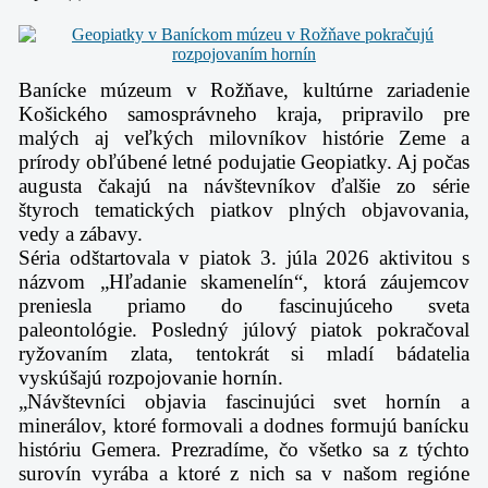
Banícke múzeum v Rožňave, kultúrne zariadenie
Košického samosprávneho kraja,
pripravilo pre
malých aj veľkých milovníkov histórie Zeme a
prírody obľúbené letné
podujatie Geopiatky. Aj počas
augusta čakajú na návštevníkov ďalšie zo série
štyroch
tematických piatkov plných objavovania,
vedy a zábavy.
Séria odštartovala v piatok 3. júla 2026 aktivitou s
názvom „Hľadanie skamenelín“, ktorá
záujemcov
preniesla priamo do fascinujúceho sveta
paleontológie. Posledný júlový
piatok pokračoval
ryžovaním zlata, tentokrát si mladí bádatelia
vyskúšajú rozpojovanie
hornín.
„Návštevníci objavia fascinujúci svet hornín a
minerálov, ktoré formovali a dodnes
formujú banícku
históriu Gemera. Prezradíme, čo všetko sa z týchto
surovín vyrába a
ktoré z nich sa v našom regióne