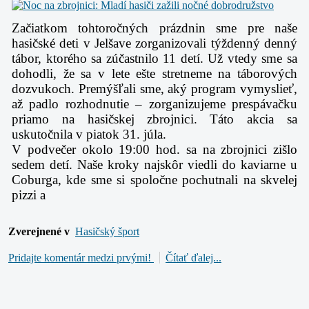
Začiatkom tohtoročných prázdnin sme pre naše
hasičské deti v Jelšave zorganizovali týždenný denný
tábor, ktorého sa zúčastnilo 11 detí. Už vtedy sme sa
dohodli, že sa v lete ešte stretneme na táborových
dozvukoch. Premýšľali sme, aký program vymyslieť,
až padlo rozhodnutie – zorganizujeme prespávačku
priamo na hasičskej zbrojnici. Táto akcia sa
uskutočnila v piatok 31. júla.
V podvečer okolo 19:00 hod. sa na zbrojnici zišlo
sedem detí. Naše kroky najskôr viedli do kaviarne u
Coburga, kde sme si spoločne pochutnali na skvelej
pizzi a
Zverejnené v
Hasičský šport
Pridajte komentár medzi prvými!
Čítať ďalej...