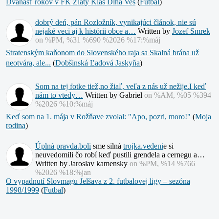
Dvanásť rokov v FK Zlatý Klas Dlhá Ves
(
Futbal
)
dobrý deń, pán Rozložník, vynikajúci článok, nie sú
nejaké veci aj k histórii obce a…
Written by
Jozef Smrek
on %PM, %31 %690 %2026 %17:%máj
Stratenským kaňonom do Slovenského raja sa Skalná brána už
neotvára, ale...
(
Dobšinská Ľadová Jaskyňa
)
Som na tej fotke tiež,no žiaľ, veľa z nás už nežije.I keď
nám to vtedy…
Written by Gabriel
on %AM, %05 %394
%2026 %10:%máj
Keď som na 1. mája v Rožňave zvolal: "Apo, pozri, moro!"
(
Moja
rodina
)
Úplná
pravda.boli
sme silná
trojka.vedeni
e si
neuvedomili čo robí keď pustili grendela a cernegu a…
Written by Jaroslav kamensky
on %PM, %14 %766
%2026 %18:%jan
O vypadnutí Slovmagu Jelšava z 2. futbalovej ligy – sezóna
1998/1999
(
Futbal
)