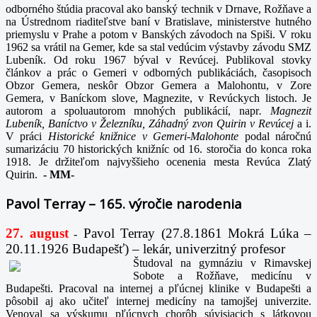
odborného štúdia pracoval ako banský technik v Drnave, Rožňave a
na Ústrednom riaditeľstve baní v Bratislave, ministerstve hutného
priemyslu v Prahe a potom v Banských závodoch na Spiši. V roku
1962 sa vrátil na Gemer, kde sa stal vedúcim výstavby závodu SMZ
Lubeník. Od roku 1967 býval v Revúcej. Publikoval stovky
článkov a prác o Gemeri v odborných publikáciách, časopisoch
Obzor Gemera, neskôr Obzor Gemera a Malohontu, v Zore
Gemera, v Baníckom slove, Magnezite, v Revúckych listoch. Je
autorom a spoluautorom mnohých publikácií, napr
. Magnezit
Lubeník, Baníctvo v Železníku, Záhadný zvon Quirin v Revúcej
a i.
V práci
Historické knižnice v Gemeri-Malohonte
podal náročnú
sumarizáciu 70 historických knižníc od 16. storočia do konca roka
1918. Je držiteľom najvyššieho ocenenia mesta Revúca Zlatý
Quirin.
-
MM-
Pavol Terray – 165. výročie narodenia
27. august
Pavol Terray
(27.8.1861 Mokrá Lúka –
-
20.11.1926 Budapešť) – lekár, univerzitný profesor
Študoval na gymnáziu v Rimavskej
Sobote a Rožňave, medicínu v
Budapešti. Pracoval na internej a pľúcnej klinike v Budapešti a
pôsobil aj ako učiteľ internej medicíny na tamojšej univerzite.
Venoval sa výskumu pľúcnych chorôb súvisiacich s látkovou