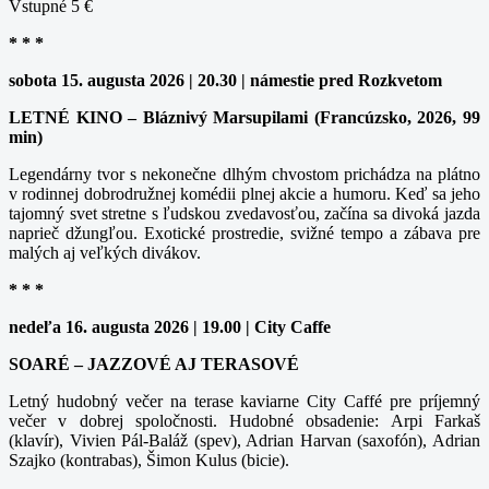
Vstupné 5 €
* * *
sobota 15. augusta 2026 | 20.30 | námestie pred Rozkvetom
LETNÉ KINO – Bláznivý Marsupilami (Francúzsko, 2026, 99
min)
Legendárny tvor s nekonečne dlhým chvostom prichádza na plátno
v rodinnej dobrodružnej komédii plnej akcie a humoru. Keď sa jeho
tajomný svet stretne s ľudskou zvedavosťou, začína sa divoká jazda
naprieč džungľou. Exotické prostredie, svižné tempo a zábava pre
malých aj veľkých divákov.
* * *
nedeľa 16. augusta 2026 | 19.00 | City Caffe
SOARÉ – JAZZOVÉ AJ TERASOVÉ
Letný hudobný večer na terase kaviarne City Caffé pre príjemný
večer v dobrej spoločnosti. Hudobné obsadenie: Arpi Farkaš
(klavír), Vivien Pál-Baláž (spev), Adrian Harvan (saxofón), Adrian
Szajko (kontrabas), Šimon Kulus (bicie).