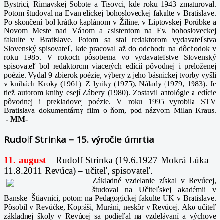
Bystrici, Rimavskej Sobote a Tisovci, kde roku 1943 zmaturoval.
Potom študoval na Evanjelickej bohosloveckej fakulte v Bratislave.
Po skončení bol krátko kaplánom v Žiline, v Liptovskej Porúbke a
Novom Meste nad Váhom a asistentom na Ev. bohosloveckej
fakulte v Bratislave. Potom sa stal redaktorom vydavateľstva
Slovenský spisovateľ, kde pracoval až do odchodu na dôchodok v
roku 1985. V rokoch pôsobenia vo vydavateľstve Slovenský
spisovateľ bol redaktorom viacerých edícií pôvodnej i preloženej
poézie. Vydal 9 zbierok poézie, výbery z jeho básnickej tvorby vyšli
v knihách Kroky (1961), Z lyriky (1975), Nálady (1979, 1983). Je
tiež autorom knihy esejí Zábery (1980). Zostavil antológie a edície
pôvodnej i prekladovej poézie. V roku 1995 vyrobila STV
Bratislava dokumentárny film o ňom, pod názvom Milan Kraus.
-
MM-
Rudolf Strinka – 15. výročie úmrtia
11. august
– Rudolf Strinka (19.6.1927 Mokrá Lúka –
11.8.2011 Revúca) – učiteľ, spisovateľ.
Základné vzdelanie získal v Revúcej,
študoval na Učiteľskej akadémii v
Banskej Štiavnici, potom na Pedagogickej fakulte UK v Bratislave.
Pôsobil v Revúčke, Kopráši, Muráni, neskôr v Revúcej. Ako učiteľ
základnej školy v Revúcej sa podieľal na vzdelávaní a výchove