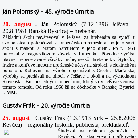
Ján Polomský – 45. výročie úmrtia
20. august
Ján Polomský (7.12.1896 Jelšava –
-
20.8.1981 Banská Bystrica) – hrebenár.
Základnú školu navštevoval v Jelšave, za hrebenára sa vyučil u
svojho otca a pokračoval v hrebenárskom remesle aj po jeho smrti
spolu s matkou a bratom Samuelom v jeho dielni. Po r. 1951
pracoval v magnezitovom závode v Lubeníku. Pôvodne vyrábal
hlavne hrebene zvané všiváky ručne, neskôr hrebene tzv. štyločky,
frizíre a konťové hrebene pre ženské účesy na strojoch s elektrickým
pohonom. Rohovinu na výrobu objednával z Čiech a Maďarska,
výrobky sa predávali na trhoch v Jelšave a okolí a na východnom
Slovensku. Bol posledným hrebenárom, ktorý sa v Jelšave venoval
tomuto remeslu. Od roku 1968 žil na dôchodku v Banskej Bystrici.
-
MM-
Gustáv Frák – 20. výročie úmrtia
25. august
Gustáv Frák
(1.3.1913 Sirk – 25.8.2006
-
Revúca) – regionálny historik, publicista, prekladateľ.
Študoval na reálnom gymnáziu v
Revúcej. Po absolvovaní diaľkového