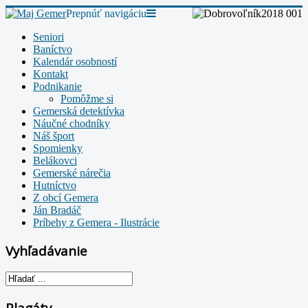
Prepnúť navigáciu
Seniori
Baníctvo
Kalendár osobností
Kontakt
Podnikanie
Pomôžme si
Gemerská detektívka
Náučné chodníky
Náš šport
Spomienky
Belákovci
Gemerské nárečia
Hutníctvo
Z obcí Gemera
Ján Bradáč
Príbehy z Gemera - Ilustrácie
Vyhľadávanie
Plagáty