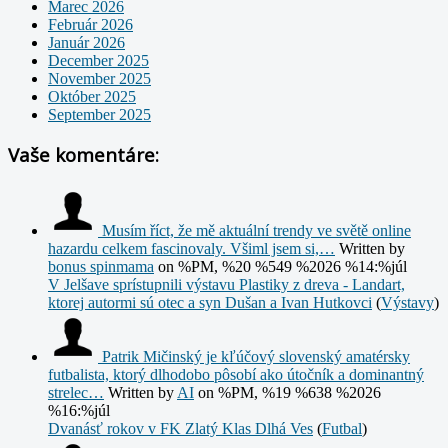
Marec 2026
Február 2026
Január 2026
December 2025
November 2025
Október 2025
September 2025
Vaše komentáre:
Musím říct, že mě aktuální trendy ve světě online
hazardu celkem fascinovaly. Všiml jsem si,…
Written by
bonus spinmama
on %PM, %20 %549 %2026 %14:%júl
V Jelšave sprístupnili výstavu Plastiky z dreva - Landart,
ktorej autormi sú otec a syn Dušan a Ivan Hutkovci
(
Výstavy
)
Patrik Mičinský je kľúčový slovenský amatérsky
futbalista, ktorý dlhodobo pôsobí ako útočník a dominantný
strelec…
Written by
AI
on %PM, %19 %638 %2026
%16:%júl
Dvanásť rokov v FK Zlatý Klas Dlhá Ves
(
Futbal
)