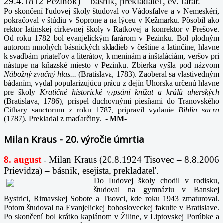
29.4.1812 Pezinok) – básnik, prekladateľ, ev. farár.
Po skončení ľudovej školy študoval vo Vádosfalve a v Nemeskéri,
pokračoval v štúdiu v Soprone a na lýceu v Kežmarku. Pôsobil ako
rektor latinskej cirkevnej školy v Ratkovej a konrektor v Prešove.
Od roku 1782 bol evanjelickým farárom v Pezinku. Bol plodným
autorom mnohých básnických skladieb v češtine a latinčine, hlavne
k svadbám priateľov a literátov, k meninám a inštaláciám, veršov pri
nástupe na kňazské miesto v Pezinku. Zbierka vyšla pod názvom
Nábožný zvučný hlas...
(Bratislava, 1783). Zaoberal sa vlastivedným
bádaním, vydal popularizujúcu prácu z dejín Uhorska určenú hlavne
pre školy
Kratičné historické vypsání knížat a králů uherských
(Bratislava, 1786), prispel duchovnými piesňami do Tranovského
Cithary sanctorum z roku 1787, pripravil vydanie
Biblia sacra
(1787). Prekladal z maďarčiny.
-
MM-
Milan Kraus - 20. výročie úmrtia
8. august
Milan Kraus (20.8.1924 Tisovec – 8.8.2006
-
Prievidza) – básnik, esejista, prekladateľ.
Do ľudovej školy chodil v rodisku,
študoval na gymnáziu v Banskej
Bystrici, Rimavskej Sobote a Tisovci, kde roku 1943 zmaturoval.
Potom študoval na Evanjelickej bohosloveckej fakulte v Bratislave.
Po skončení bol krátko kaplánom v Žiline, v Liptovskej Porúbke a