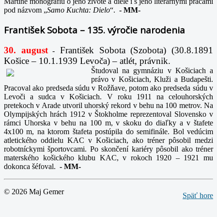
Martine monografiu o jeho živote a diele i s jeho literárnymi prácami
pod názvom „
Samo Kuchta: Dielo
“.
-
MM-
František Sobota – 135. výročie narodenia
30. august
František Sobota (Szobota) (30.8.1891
-
Košice – 10.1.1939 Levoča) – atlét, právnik.
Študoval na gymnáziu v Košiciach a
právo v Košiciach, Kluži a Budapešti.
Pracoval ako predseda súdu v Rožňave, potom ako predseda súdu v
Levoči a sudca v Košiciach. V roku 1911 na celouhorských
pretekoch v Arade utvoril uhorský rekord v behu na 100 metrov. Na
Olympijských hrách 1912 v Štokholme reprezentoval Slovensko v
rámci Uhorska v behu na 100 m, v skoku do diaľky a v štafete
4x100 m, na ktorom štafeta postúpila do semifinále. Bol vedúcim
atletického oddielu KAC v Košiciach, ako tréner pôsobil medzi
robotníckymi športovcami. Po skončení kariéry pôsobil ako tréner
materského košického klubu KAC, v rokoch 1920 – 1921 mu
dokonca šéfoval.
-
MM-
© 2026 Maj Gemer
Späť hore