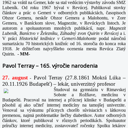
1962 sa vrátil na Gemer, kde sa stal vedúcim výstavby závodu SMZ
Lubeník. Od roku 1967 býval v Revúcej. Publikoval stovky
článkov a prác o Gemeri v odborných publikáciách, časopisoch
Obzor Gemera, neskôr Obzor Gemera a Malohontu, v Zore
Gemera, v Baníckom slove, Magnezite, v Revúckych listoch. Je
autorom a spoluautorom mnohých publikácií, napr
. Magnezit
Lubeník, Baníctvo v Železníku, Záhadný zvon Quirin v Revúcej
a i.
V práci
Historické knižnice v Gemeri-Malohonte
podal náročnú
sumarizáciu 70 historických knižníc od 16. storočia do konca roka
1918. Je držiteľom najvyššieho ocenenia mesta Revúca Zlatý
Quirin.
-
MM-
Pavol Terray – 165. výročie narodenia
27. august
Pavol Terray
(27.8.1861 Mokrá Lúka –
-
20.11.1926 Budapešť) – lekár, univerzitný profesor
Študoval na gymnáziu v Rimavskej
Sobote a Rožňave, medicínu v
Budapešti. Pracoval na internej a pľúcnej klinike v Budapešti a
pôsobil aj ako učiteľ internej medicíny na tamojšej univerzite.
Venoval sa výskumu pľúcnych chorôb súvisiacich s látkovou
premenou, najmä problematike liečby diabetikov. Autor odborných
článkov, ktoré publikoval v rôznych periodikách. Spoluautor
príručky internej medicíny, zostavovateľ ročenky Spolku lekárov