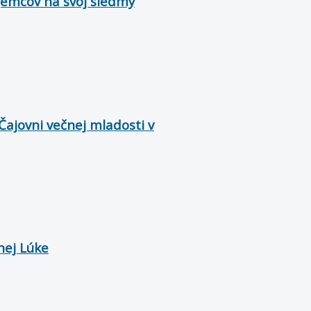
jemcov na svoj siedmy
ajovni večnej mladosti v
hej Lúke