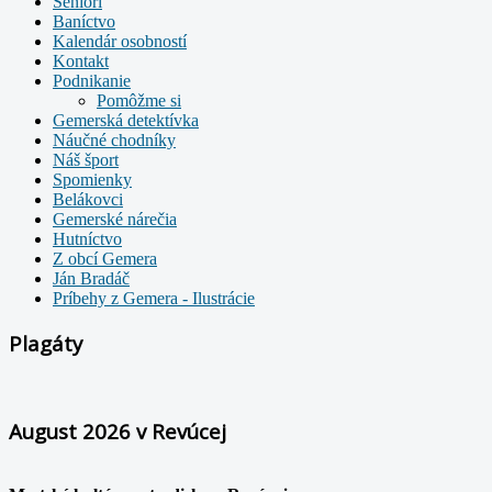
Seniori
Baníctvo
Kalendár osobností
Kontakt
Podnikanie
Pomôžme si
Gemerská detektívka
Náučné chodníky
Náš šport
Spomienky
Belákovci
Gemerské nárečia
Hutníctvo
Z obcí Gemera
Ján Bradáč
Príbehy z Gemera - Ilustrácie
Plagáty
August 2026 v Revúcej