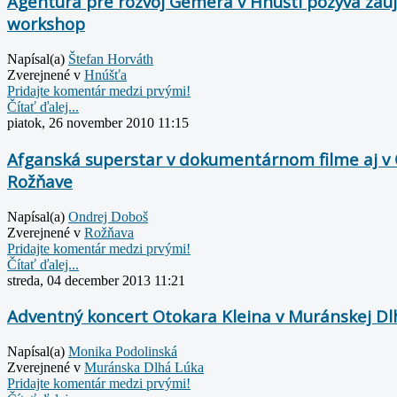
Agentúra pre rozvoj Gemera v Hnúšti pozýva záu
workshop
Napísal(a)
Štefan Horváth
Zverejnené v
Hnúšťa
Pridajte komentár medzi prvými!
Čítať ďalej...
piatok, 26 november 2010 11:15
Afganská superstar v dokumentárnom filme aj v Č
Rožňave
Napísal(a)
Ondrej Doboš
Zverejnené v
Rožňava
Pridajte komentár medzi prvými!
Čítať ďalej...
streda, 04 december 2013 11:21
Adventný koncert Otokara Kleina v Muránskej Dl
Napísal(a)
Monika Podolinská
Zverejnené v
Muránska Dlhá Lúka
Pridajte komentár medzi prvými!