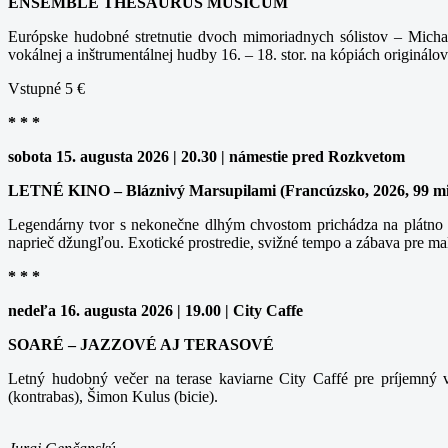
ENSEMBLE THESAURUS MUSICUM
Európske hudobné stretnutie dvoch mimoriadnych sólistov – Michal
vokálnej a inštrumentálnej hudby 16. – 18. stor. na kópiách originálov
Vstupné 5 €
* * *
sobota 15. augusta 2026 | 20.30 | námestie pred Rozkvetom
LETNÉ KINO – Bláznivý Marsupilami (Francúzsko, 2026, 99 m
Legendárny tvor s nekonečne dlhým chvostom prichádza na plátno v
naprieč džungľou. Exotické prostredie, svižné tempo a zábava pre ma
* * *
nedeľa 16. augusta 2026 | 19.00 | City Caffe
SOARÉ – JAZZOVÉ AJ TERASOVÉ
Letný hudobný večer na terase kaviarne City Caffé pre príjemný v
(kontrabas), Šimon Kulus (bicie).