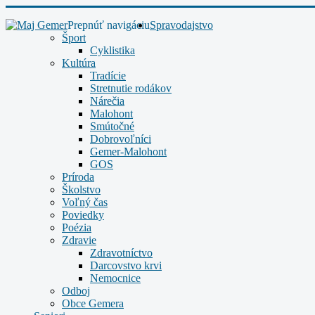
Prepnúť navigáciu
Spravodajstvo
Šport
Cyklistika
Kultúra
Tradície
Stretnutie rodákov
Nárečia
Malohont
Smútočné
Dobrovoľníci
Gemer-Malohont
GOS
Príroda
Školstvo
Voľný čas
Poviedky
Poézia
Zdravie
Zdravotníctvo
Darcovstvo krvi
Nemocnice
Odboj
Obce Gemera