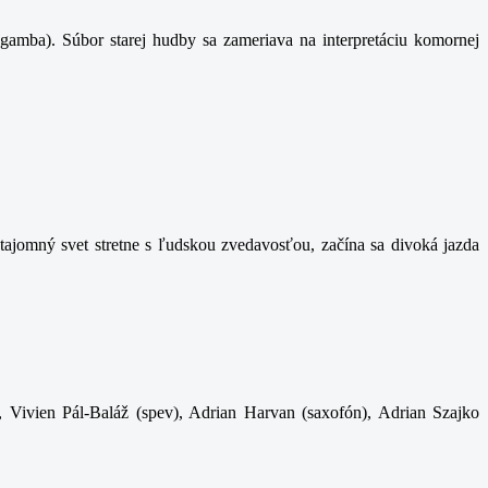
gamba). Súbor starej hudby sa zameriava na interpretáciu komornej
ajomný svet stretne s ľudskou zvedavosťou, začína sa divoká jazda
, Vivien Pál-Baláž (spev), Adrian Harvan (saxofón), Adrian Szajko