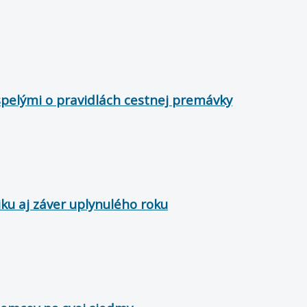
spelými o pravidlách cestnej premávky
stiku aj záver uplynulého roku