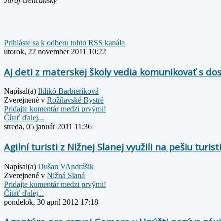
Juraj Genčanský
Prihláste sa k odberu tohto RSS kanála
utorok, 22 november 2011 10:22
Aj deti z materskej školy vedia komunikovať s do
Napísal(a)
Ildikó Barbieriková
Zverejnené v
Rožňavské Bystré
Pridajte komentár medzi prvými!
Čítať ďalej...
streda, 05 január 2011 11:36
Agilní turisti z Nižnej Slanej využili na pešiu turi
Napísal(a)
Dušan VAndrášik
Zverejnené v
Nižná Slaná
Pridajte komentár medzi prvými!
Čítať ďalej...
pondelok, 30 apríl 2012 17:18