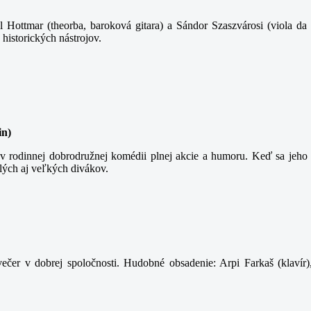
 Hottmar (theorba, baroková gitara) a Sándor Szaszvárosi (viola da 
 historických nástrojov.
in)
 rodinnej dobrodružnej komédii plnej akcie a humoru. Keď sa jeho t
lých aj veľkých divákov.
ečer v dobrej spoločnosti. Hudobné obsadenie: Arpi Farkaš (klavír)