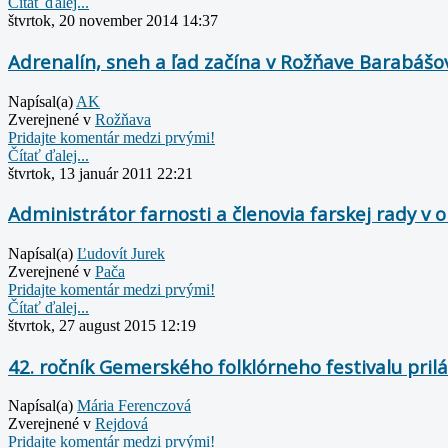
Čítať ďalej...
štvrtok, 20 november 2014 14:37
Adrenalín, sneh a ľad začína v Rožňave Barabáš
Napísal(a)
AK
Zverejnené v
Rožňava
Pridajte komentár medzi prvými!
Čítať ďalej...
štvrtok, 13 január 2011 22:21
Administrátor farnosti a členovia farskej rady v
Napísal(a)
Ľudovít Jurek
Zverejnené v
Pača
Pridajte komentár medzi prvými!
Čítať ďalej...
štvrtok, 27 august 2015 12:19
42. ročník Gemerského folklórneho festivalu prilá
Napísal(a)
Mária Ferenczová
Zverejnené v
Rejdová
Pridajte komentár medzi prvými!