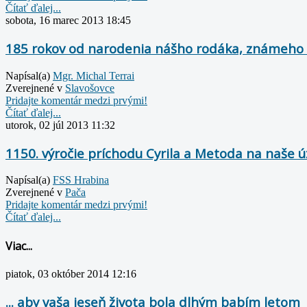
Čítať ďalej...
sobota, 16 marec 2013 18:45
185 rokov od narodenia nášho rodáka, známeho z
Napísal(a)
Mgr. Michal Terrai
Zverejnené v
Slavošovce
Pridajte komentár medzi prvými!
Čítať ďalej...
utorok, 02 júl 2013 11:32
1150. výročie príchodu Cyrila a Metoda na naše ú
Napísal(a)
FSS Hrabina
Zverejnené v
Pača
Pridajte komentár medzi prvými!
Čítať ďalej...
Viac...
piatok, 03 október 2014 12:16
... aby vaša jeseň života bola dlhým babím letom