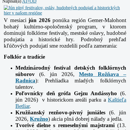
Napísal(a)
AI+OD
V mesiaci
jún 2026
ponúka región Gemer-Malohont
bohatý kultúrno-spoločenský program, v ktorom
dominujú folklórne festivaly, mestské oslavy, hudobné
podujatia a historické hry. Podrobný prehľad
kľúčových podujatí sme rozdelili podľa zamerania:
Folklór a tradície
Medzinárodný festival detských folklórnych
súborov
(6. jún 2026,
Mesto Rožňava –
Radnica
): Prehliadka mladých folklórnych
talentov.
Poľovnícky deň grófa Gejzu Andássyho
(6.
jún 2026) v historickom areáli parku a
Kaštieľa
Betliar
.
Kružňanský rezňovo-pivný juniáles
(6. jún
2026,
Kružno
) akcia plná dobrej nálady a jedla.
Tvorivé dielne s remeselnými majstrami
(13.