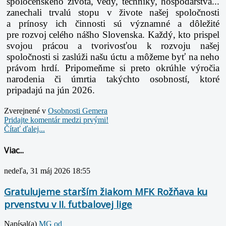
spoločenského života, vedy, techniky, hospodárstva...
zanechali trvalú stopu v živote našej spoločnosti
a prínosy ich činnosti sú významné a dôležité
pre rozvoj celého nášho Slovenska. Každý, kto prispel
svojou prácou a tvorivosťou k rozvoju našej
spoločnosti si zaslúži našu úctu a môžeme byť na neho
právom hrdí. Pripomeňme si preto okrúhle výročia
narodenia či úmrtia takýchto osobností, ktoré
pripadajú na jún 2026.
Zverejnené v
Osobnosti Gemera
Pridajte komentár medzi prvými!
Čítať ďalej...
Viac...
nedeľa, 31 máj 2026 18:55
Gratulujeme starším žiakom MFK Rožňava ku
prvenstvu v II. futbalovej lige
Napísal(a)
MG od