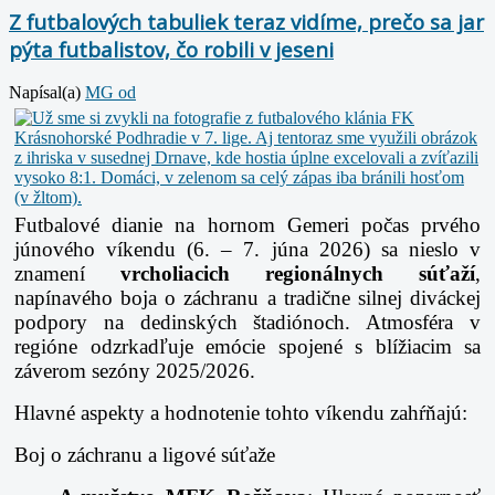
Z futbalových tabuliek teraz vidíme, prečo sa jar
pýta futbalistov, čo robili v jeseni
Napísal(a)
MG od
Futbalové dianie na hornom Gemeri počas prvého
júnového víkendu (6. – 7. júna 2026) sa nieslo v
znamení
vrcholiacich regionálnych súťaží
,
napínavého boja o záchranu a tradične silnej diváckej
podpory na dedinských štadiónoch. Atmosféra v
regióne odzrkadľuje emócie spojené s blížiacim sa
záverom sezóny 2025/2026.
Hlavné aspekty a hodnotenie tohto víkendu zahŕňajú:
Boj o záchranu a ligové súťaže