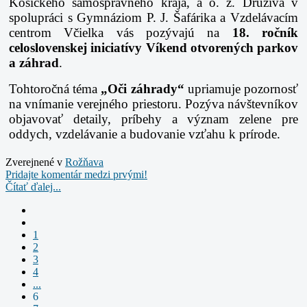
Košického samosprávneho kraja, a o. z. Druživa v
spolupráci s Gymnáziom P. J. Šafárika a Vzdelávacím
centrom Včielka vás pozývajú na
18. ročník
celoslovenskej iniciatívy Víkend otvorených parkov
a záhrad
.
Tohtoročná téma
„Oči záhrady“
upriamuje pozornosť
na vnímanie verejného priestoru. Pozýva návštevníkov
objavovať detaily, príbehy a význam zelene pre
oddych, vzdelávanie a budovanie vzťahu k prírode.
Zverejnené v
Rožňava
Pridajte komentár medzi prvými!
Čítať ďalej...
1
2
3
4
...
6