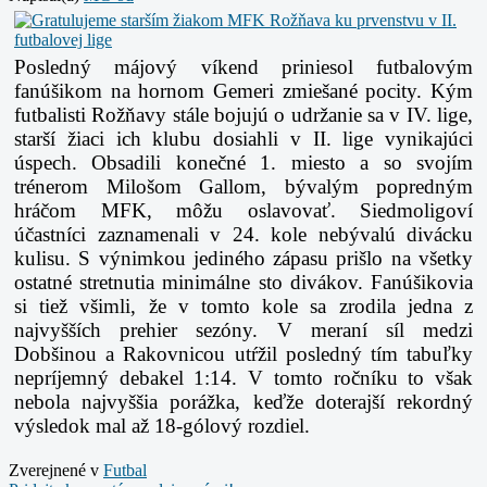
Posledný májový víkend priniesol futbalovým
fanúšikom na hornom Gemeri zmiešané pocity. Kým
futbalisti Rožňavy stále bojujú o udržanie sa v IV. lige,
starší žiaci ich klubu dosiahli v II. lige vynikajúci
úspech. Obsadili konečné 1. miesto a so svojím
trénerom Milošom Gallom, bývalým popredným
hráčom MFK, môžu oslavovať. Siedmoligoví
účastníci zaznamenali v 24. kole nebývalú divácku
kulisu. S výnimkou jediného zápasu prišlo na všetky
ostatné stretnutia minimálne sto divákov. Fanúšikovia
si tiež všimli, že v tomto kole sa zrodila jedna z
najvyšších prehier sezóny. V meraní síl medzi
Dobšinou a Rakovnicou utŕžil posledný tím tabuľky
nepríjemný debakel 1:14. V tomto ročníku to však
nebola najvyššia porážka, keďže doterajší rekordný
výsledok mal až 18-gólový rozdiel.
Zverejnené v
Futbal