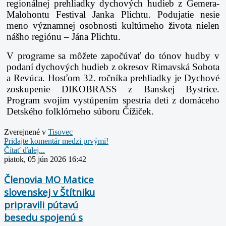
regionálnej prehliadky dychových hudieb z Gemera-
Malohontu Festival Janka Plichtu. Podujatie nesie
meno významnej osobnosti kultúrneho života nielen
nášho regiónu – Jána Plichtu.
V programe sa môžete započúvať do tónov hudby v
podaní dychových hudieb z okresov Rimavská Sobota
a Revúca. Hosťom 32. ročníka prehliadky je Dychové
zoskupenie DIKOBRASS z Banskej Bystrice.
Program svojím vystúpením spestria deti z domáceho
Detského folklórneho súboru Čížiček.
Zverejnené v
Tisovec
Pridajte komentár medzi prvými!
Čítať ďalej...
piatok, 05 jún 2026 16:42
Členovia MO Matice
slovenskej v Štítniku
pripravili pútavú
besedu spojenú s