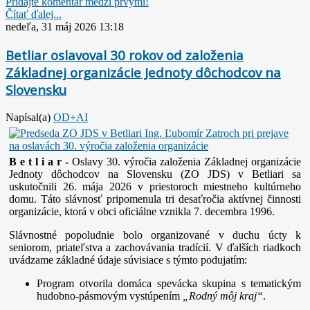
Pridajte komentár medzi prvými!
Čítať ďalej...
nedeľa, 31 máj 2026 13:18
Betliar oslavoval 30 rokov od založenia
Základnej organizácie Jednoty dôchodcov na
Slovensku
Napísal(a)
OD+AI
B e t l i a r
-
Oslavy 30. výročia založenia
Základnej organizácie
Jednoty dôchodcov na Slovensku (ZO JDS) v Betliari sa
uskutočnili
26. mája 2026
v priestoroch miestneho kultúrneho
domu. Táto slávnosť pripomenula tri desaťročia aktívnej činnosti
organizácie, ktorá v obci oficiálne vznikla 7. decembra 1996.
Slávnostné popoludnie bolo organizované v duchu úcty k
seniorom, priateľstva a zachovávania tradícií. V ďalších riadkoch
uvádzame základné údaje súvisiace s týmto podujatím:
Program otvorila domáca spevácka skupina s tematickým
hudobno-pásmovým vystúpením
„Rodný môj kraj“
.