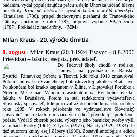
bádaním, vydal popularizujúcu prácu z dejín Uhorska určenú hlavne
pre školy
Kratičné historické vypsání knížat a králů uherských
(Bratislava, 1786), prispel duchovnými piesňami do Tranovského
Cithary sanctorum z roku 1787, pripravil vydanie
Biblia sacra
(1787). Prekladal z maďarčiny.
-
MM-
Milan Kraus - 20. výročie úmrtia
8. august
Milan Kraus (20.8.1924 Tisovec – 8.8.2006
-
Prievidza) – básnik, esejista, prekladateľ.
Do ľudovej školy chodil v rodisku,
študoval na gymnáziu v Banskej
Bystrici, Rimavskej Sobote a Tisovci, kde roku 1943 zmaturoval.
Potom študoval na Evanjelickej bohosloveckej fakulte v Bratislave.
Po skončení bol krátko kaplánom v Žiline, v Liptovskej Porúbke a
Novom Meste nad Váhom a asistentom na Ev. bohosloveckej
fakulte v Bratislave. Potom sa stal redaktorom vydavateľstva
Slovenský spisovateľ, kde pracoval až do odchodu na dôchodok v
roku 1985. V rokoch pôsobenia vo vydavateľstve Slovenský
spisovateľ bol redaktorom viacerých edícií pôvodnej i preloženej
poézie. Vydal 9 zbierok poézie, výbery z jeho básnickej tvorby vyšli
v knihách Kroky (1961), Z lyriky (1975), Nálady (1979, 1983). Je
tiež autorom knihy esejí Zábery (1980). Zostavil antológie a edície
pôvodnej i prekladovej poézie. V roku 1995 vyrobila STV