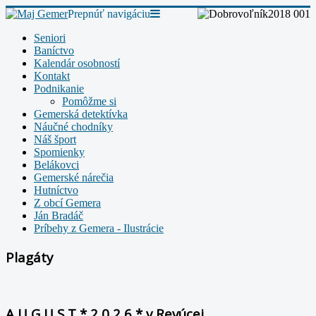
Prepnúť navigáciu
Seniori
Baníctvo
Kalendár osobností
Kontakt
Podnikanie
Pomôžme si
Gemerská detektívka
Náučné chodníky
Náš šport
Spomienky
Belákovci
Gemerské nárečia
Hutníctvo
Z obcí Gemera
Ján Bradáč
Príbehy z Gemera - Ilustrácie
Plagáty
A U G U S T * 2 0 2 6 * v Revúcej