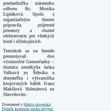
predsedníčka miestneho
odboru Bc. Monika
Liptáková. Spolu s
organizačným tímom
pripravila príjemné
priestory a chutné
občerstvenie pre všetkých
hostí i účinkujúcich.
Tentokrát sa na besede
prezentovali dve
výnimočné Gemerčanky –
domáca umelkyňa Janka
Valková zo Štítnika a
zberateľka i výtvarníčka
krojovaných bábik Ivana
Makšiová Sklenárová zo
Slavošoviec.
Zverejnené v
Matica slovenská
Pridajte komentár medzi prvými!