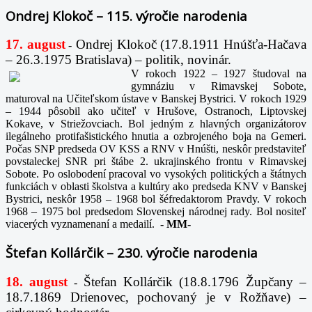
Ondrej Klokoč – 115. výročie narodenia
17. august
Ondrej Klokoč (17.8.1911 Hnúšťa-Hačava
-
– 26.3.1975 Bratislava) – politik, novinár.
V rokoch 1922 – 1927 študoval na
gymnáziu v Rimavskej Sobote,
maturoval na Učiteľskom ústave v Banskej Bystrici. V rokoch 1929
– 1944 pôsobil ako učiteľ v Hrušove, Ostranoch, Liptovskej
Kokave, v Striežovciach. Bol jedným z hlavných organizátorov
ilegálneho protifašistického hnutia a ozbrojeného boja na Gemeri.
Počas SNP predseda OV KSS a RNV v Hnúšti, neskôr predstaviteľ
povstaleckej SNR pri štábe 2. ukrajinského frontu v Rimavskej
Sobote. Po oslobodení pracoval vo vysokých politických a štátnych
funkciách v oblasti školstva a kultúry ako predseda KNV v Banskej
Bystrici, neskôr 1958 – 1968 bol šéfredaktorom Pravdy. V rokoch
1968 – 1975 bol predsedom Slovenskej národnej rady. Bol nositeľ
viacerých vyznamenaní a medailí.
-
MM-
Štefan Kollárčik – 230. výročie narodenia
18. august
Štefan Kollárčik (18.8.1796 Župčany –
-
18.7.1869 Drienovec, pochovaný je v Rožňave) –