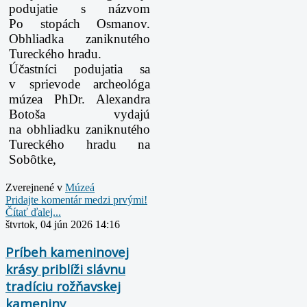
podujatie s názvom
Po
stopách Osmanov.
Obhliadka zaniknutého
Tureckého hradu.
Účastníci podujatia sa
v sprievode archeológa
múzea PhDr. Alexandra
Botoša vydajú
na
obhliadku zaniknutého
Tureckého hradu na
Sobôtke,
Zverejnené v
Múzeá
Pridajte komentár medzi prvými!
Čítať ďalej...
štvrtok, 04 jún 2026 14:16
Príbeh kameninovej
krásy priblíži slávnu
tradíciu rožňavskej
kameniny