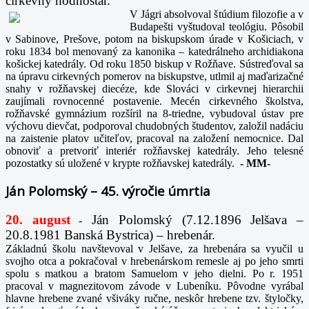
cirkevný hodnostár.
V Jágri absolvoval štúdium filozofie a v
Budapešti vyštudoval teológiu. Pôsobil
v Sabinove, Prešove, potom na biskupskom úrade v Košiciach, v
roku 1834 bol menovaný za kanonika – katedrálneho archidiakona
košickej katedrály. Od roku 1850 biskup v Rožňave. Sústreďoval sa
na úpravu cirkevných pomerov na biskupstve, utlmil aj maďarizačné
snahy v rožňavskej diecéze, kde Slováci v cirkevnej hierarchii
zaujímali rovnocenné postavenie. Mecén cirkevného školstva,
rožňavské gymnázium rozšíril na 8-triedne, vybudoval ústav pre
výchovu dievčat, podporoval chudobných študentov, založil nadáciu
na zaistenie platov učiteľov, pracoval na založení nemocnice. Dal
obnoviť a pretvoriť interiér rožňavskej katedrály. Jeho telesné
pozostatky sú uložené v krypte rožňavskej katedrály.
-
MM-
Ján Polomský – 45. výročie úmrtia
20. august
Ján Polomský (7.12.1896 Jelšava –
-
20.8.1981 Banská Bystrica) – hrebenár.
Základnú školu navštevoval v Jelšave, za hrebenára sa vyučil u
svojho otca a pokračoval v hrebenárskom remesle aj po jeho smrti
spolu s matkou a bratom Samuelom v jeho dielni. Po r. 1951
pracoval v magnezitovom závode v Lubeníku. Pôvodne vyrábal
hlavne hrebene zvané všiváky ručne, neskôr hrebene tzv. štyločky,