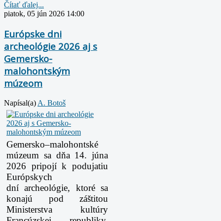
Čítať ďalej...
piatok, 05 jún 2026 14:00
Európske dni
archeológie 2026 aj s
Gemersko-
malohontským
múzeom
Napísal(a)
A. Botoš
Gemersko–malohontské
múzeum sa dňa 14. júna
2026 pripojí k podujatiu
Európskych
dní
archeológie, ktoré sa
konajú pod záštitou
Ministerstva kultúry
Francúzskej republiky.