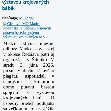
výstavou krojovaných
bábik
Napísal(a)
M. Terrai
Medzi aktívne miestne
odbory Matice slovenskej
v okrese Rožňava patrí aj
organizácia v Štítniku. V
stredu 3. júna 2026,
presne v duchu lákavého
plagátu, usporiadali v
tamojšom kultúrnom
dome pútavú besedu
spojenú s výstavou
krojovaných bábik. O
úspešný priebeh podujatia
sa veľkou mierou zaslúžila