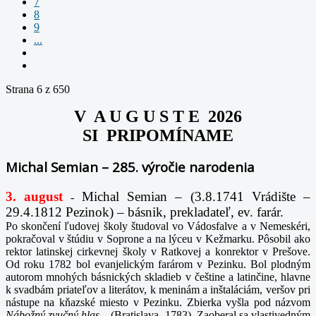
7
8
9
...
Strana 6 z 650
V A U G U S T E 2026
SI PRIPOMÍNAME
Michal Semian – 285. výročie narodenia
3. august
Michal Semian – (3.8.1741 Vrádište –
-
29.4.1812 Pezinok) – básnik, prekladateľ, ev. farár.
Po skončení ľudovej školy študoval vo Vádosfalve a v Nemeskéri,
pokračoval v štúdiu v Soprone a na lýceu v Kežmarku. Pôsobil ako
rektor latinskej cirkevnej školy v Ratkovej a konrektor v Prešove.
Od roku 1782 bol evanjelickým farárom v Pezinku. Bol plodným
autorom mnohých básnických skladieb v češtine a latinčine, hlavne
k svadbám priateľov a literátov, k meninám a inštaláciám, veršov pri
nástupe na kňazské miesto v Pezinku. Zbierka vyšla pod názvom
Nábožný zvučný hlas...
(Bratislava, 1783). Zaoberal sa vlastivedným