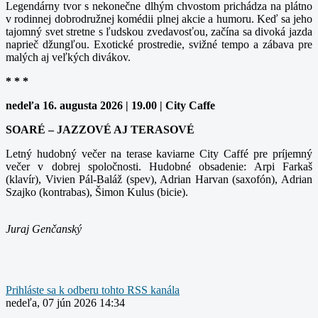
Legendárny tvor s nekonečne dlhým chvostom prichádza na plátno
v rodinnej dobrodružnej komédii plnej akcie a humoru. Keď sa jeho
tajomný svet stretne s ľudskou zvedavosťou, začína sa divoká jazda
naprieč džungľou. Exotické prostredie, svižné tempo a zábava pre
malých aj veľkých divákov.
* * *
nedeľa 16. augusta 2026 | 19.00 | City Caffe
SOARÉ – JAZZOVÉ AJ TERASOVÉ
Letný hudobný večer na terase kaviarne City Caffé pre príjemný
večer v dobrej spoločnosti. Hudobné obsadenie: Arpi Farkaš
(klavír), Vivien Pál-Baláž (spev), Adrian Harvan (saxofón), Adrian
Szajko (kontrabas), Šimon Kulus (bicie).
Juraj Genčanský
Prihláste sa k odberu tohto RSS kanála
nedeľa, 07 jún 2026 14:34