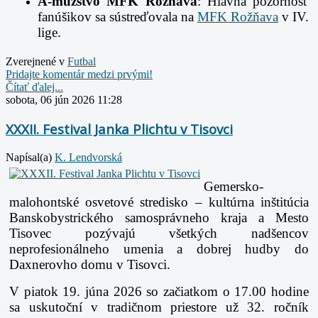
A-mužstvo MFK Rožňava
: Hlavná pozornosť
fanúšikov sa sústreďovala na
MFK Rožňava
v IV.
lige.
Zverejnené v
Futbal
Pridajte komentár medzi prvými!
Čítať ďalej...
sobota, 06 jún 2026 11:28
XXXII. Festival Janka Plichtu v Tisovci
Napísal(a)
K. Lendvorská
Gemersko-
malohontské osvetové stredisko – kultúrna inštitúcia
Banskobystrického samosprávneho kraja a Mesto
Tisovec pozývajú všetkých nadšencov
neprofesionálneho umenia a dobrej hudby do
Daxnerovho domu v Tisovci.
V piatok 19. júna 2026 so začiatkom o 17.00 hodine
sa uskutoční v tradičnom priestore už 32. ročník