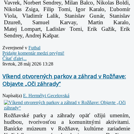
Vavrek, Norbert
Sendrey, Milan Balco, Nikolas Boldi,
Nikolas Zsiga, Filip Tomi, Igor Karalo, Ľubomír
Viola,
Vladimír Lalik, Stanislav Gunár, Stanislav
Dzureň, Samuel Karvay, Martin Karalo,
Matej
Lompart, Ladislav Tomi, Erik Gažik, Erik
Sendrey, Andrej Kašpar.
Zverejnené v
Futbal
Pridajte komentár medzi prvými!
Čítať ďalej...
štvrtok, 28 máj 2026 13:28
Víkend otvorených parkov a záhrad v Rožňave:
Objavte „Oči záhrady“
Napísal(a)
E. Hermélyi Gecelovská
Rožňavské parky a záhrady opäť ožijú umením,
hudbou, tvorivosťou a komunitnými aktivitami.
Banícke múzeum v Rožňave, kultúrne zariadenie