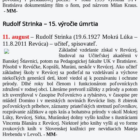
Bratislava dokumentárny film o ňom, pod názvom Milan Kraus.
-
MM-
Rudolf Strinka – 15. výročie úmrtia
11. august
– Rudolf Strinka (19.6.1927 Mokrá Lúka –
11.8.2011 Revúca) – učiteľ, spisovateľ.
Základné vzdelanie získal v Revúcej,
študoval na Učiteľskej akadémii v
Banskej Štiavnici, potom na Pedagogickej fakulte UK v Bratislave.
Pôsobil v Revúčke, Kopráši, Muráni, neskôr v Revúcej. Ako učiteľ
základnej školy v Revúcej sa podieľal na vzdelávaní a výchove
niekoľkých generácií detí, ktoré viedol aj k poznávaniu i ochrane
prírody. Dlhé roky bol členom i funkcionárom poľovníckych
združení v rodnej obci. Literárne pretvoril zážitky z prírody a potom
ich uverejňoval v časopise Poľovníctvo a rybárstvo, v časopise pre
mládež Domino i v mestských novinách Revúcke listy. 8 zbierok
poľovníckych príbehov, záznamy priateľských stretnutí poľovníkov,
rozprávanie zážitkov a opis krás a bohatstva prírody v okolí Mokrej
Lúky, Revúcej, Sirku, Muránskej doliny vyšlo knižne s ilustráciami
Vincenta Blanára z Revúcej. Niektoré jeho knihy vyšli aj vo forme
zvukových kníh v Slovenskej knižnici pre nevidiacich Mateja
Hrebendu v Levoči.
-
MM-