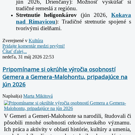
jún 2026, Drienčany): Možnosť vyskúšať si
tradičné remeslá z regiónu.
Stretnutie heligonkárov
(jún 2026,
Kokava
nad Rimavicou
): Tradičné stretnutie spojené s
tvorivými dielňami.
Zverejnené v
Kultúra
Pridajte komentár medzi prvými!
Čítať ďalej...
nedeľa, 31 máj 2026 22:53
Pripomíname si okrúhle výročia osobností
Gemera a Gemera-Malohontu, pripadajúce na
jún 2026
Napísal(a)
Marta Mikitová
V Gemeri a Gemeri-Malohonte sa narodili, študovali či
pôsobili mnohé osobnosti celoslovenského významu.
Ich práca a aktivity v oblasti histórie, kultúry a umenia,