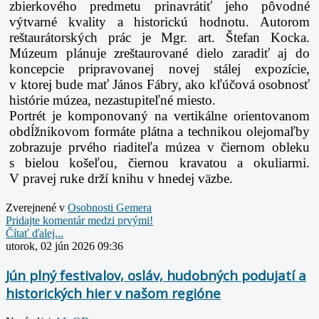
zbierkového predmetu prinavrátiť jeho pôvodné
výtvarné kvality
a historickú hodnotu. Autorom
reštaurátorských prác je Mgr. art. Štefan Kocka.
Múzeum plánuje
zreštaurované dielo zaradiť aj do
koncepcie pripravovanej novej stálej expozície,
v ktorej bude mať
János Fábry, ako kľúčová osobnosť
histórie múzea, nezastupiteľné miesto.
Portrét je komponovaný na vertikálne orientovanom
obdĺžnikovom formáte plátna a technikou
olejomaľby
zobrazuje prvého riaditeľa múzea v čiernom obleku
s bielou košeľou, čiernou kravatou a
okuliarmi.
V pravej ruke drží knihu v hnedej väzbe.
Zverejnené v
Osobnosti Gemera
Pridajte komentár medzi prvými!
Čítať ďalej...
utorok, 02 jún 2026 09:36
Jún plný festivalov, osláv, hudobných podujatí a
historických hier v našom regióne