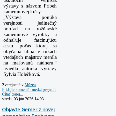
uskutoční vernisáž
výstavy s názvom Príbeh
kameninovej krásy.
„Výstava ponúka
verejnosti jedinečný
pohľad na rožňavské
kameninové výrobky a
odhaľuje
fascinujúcu
cestu, počas ktorej sa
obyčajná hlina v rukách
vtedajších majstrov menila
na maľovanú
nádheru,“
uviedla autorka výstavy
Sylvia Holečková.
Zverejnené v
Múzeá
Pridajte komentár medzi prvými!
Čítať ďalej...
streda, 03 jún 2026 14:03
Objavte Gemer z novej
perspektívy: Pozývame