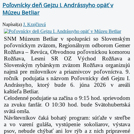
Poľovnícky deň Gejzu I. Andrássyho opäť v
Múzeu Betliar
Napísal(a)
J. Krajčiová
SNM Múzeum Betliar v spolupráci so Slovenským
poľovníckym zväzom, Regionálnym
odborom Gemer
Rožňava – Revúca, Obvodnou poľovníckou komorou
Rožňava, Lesmi SR OZ
Východ Rožňava a
Slovenským rybárskym zväzom Rožňava organizujú
najmä pre
milovníkov a priaznivcov poľovníctva.
9.
ročník podujatia
s názvom Poľovnícky deň Gejzu I.
Andrássyho, ktorý bude 6. júna 2026 v areáli
kaštieľa
Betliar.
Celodenné podujatie sa začína o 9:15 hod. sprievodom
za zvuku fanfár. O 10:30 hod. bude S
vätohubertská
svätá omša.
Návštevníkov čaká bohatý program: súťaže v streľbe
a vo varení guláša, vystúpenie sokoliarov,
výstava
psov, nebude
chýbať ani lov rýb a z nich pripravené