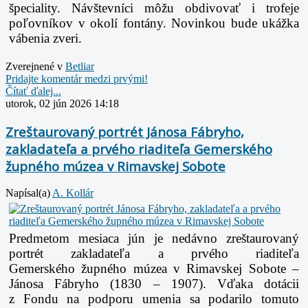
špeciality. Návštevníci môžu obdivovať
i trofeje
poľovníkov v okolí fontány. Novinkou bude ukážka
vábenia zveri.
Zverejnené v
Betliar
Pridajte komentár medzi prvými!
Čítať ďalej...
utorok, 02 jún 2026 14:18
Zreštaurovaný portrét Jánosa Fábryho,
zakladateľa a prvého riaditeľa Gemerského
župného múzea v Rimavskej Sobote
Napísal(a)
A. Kollár
Predmetom mesiaca jún je nedávno zreštaurovaný
portrét zakladateľa a prvého riaditeľa
Gemerského
župného múzea v Rimavskej Sobote –
Jánosa Fábryho (1830 – 1907). Vďaka dotácii
z Fondu na
podporu umenia sa podarilo tomuto