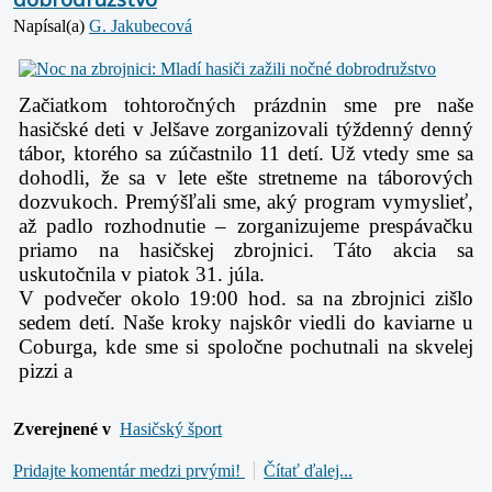
Napísal(a)
G. Jakubecová
Začiatkom tohtoročných prázdnin sme pre naše
hasičské deti v Jelšave zorganizovali týždenný denný
tábor, ktorého sa zúčastnilo 11 detí. Už vtedy sme sa
dohodli, že sa v lete ešte stretneme na táborových
dozvukoch. Premýšľali sme, aký program vymyslieť,
až padlo rozhodnutie – zorganizujeme prespávačku
priamo na hasičskej zbrojnici. Táto akcia sa
uskutočnila v piatok 31. júla.
V podvečer okolo 19:00 hod. sa na zbrojnici zišlo
sedem detí. Naše kroky najskôr viedli do kaviarne u
Coburga, kde sme si spoločne pochutnali na skvelej
pizzi a
Zverejnené v
Hasičský šport
Pridajte komentár medzi prvými!
Čítať ďalej...