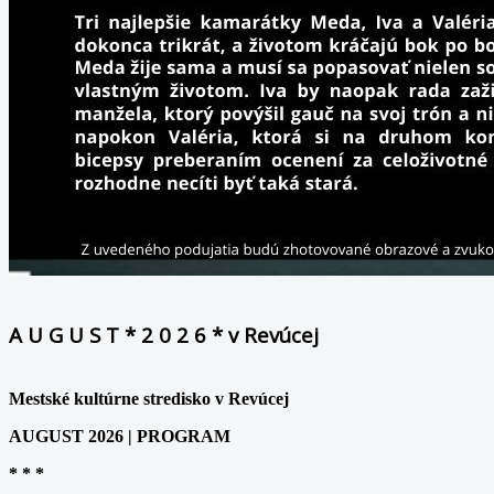
A U G U S T * 2 0 2 6 * v Revúcej
Mestské kultúrne stredisko v Revúcej
AUGUST 2026 | PROGRAM
* * *