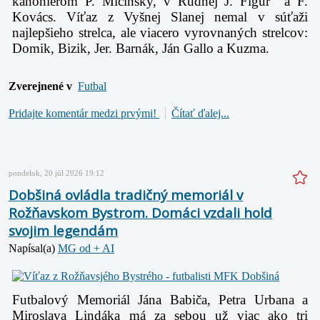
kanonierom P. Mičinsky, v Rudnej J. Figúr a F.
Kovács. Víťaz z Vyšnej Slanej nemal v súťaži
najlepšieho strelca, ale viacero vyrovnaných strelcov:
Domik, Bizik, Jer. Barnák, Ján Gallo a Kuzma.
Zverejnené v
Futbal
Pridajte komentár medzi prvými!
Čítať ďalej...
pondelok, 20 júl 2026 19:12
Dobšiná ovládla tradičný memoriál v
Rožňavskom Bystrom. Domáci vzdali hold
svojim legendám
Napísal(a)
MG od + AI
Futbalový Memoriál Jána Babiča, Petra Urbana a
Miroslava Lindáka má za sebou už viac ako tri