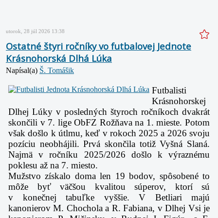
utorok, 28 júl 2026 13:38
Ostatné štyri ročníky vo futbalovej Jednote
Krásnohorská Dlhá Lúka
Napísal(a)
Š. Tomášik
Futbalisti
Krásnohorskej
Dlhej Lúky v posledných štyroch ročníkoch dvakrát
skončili v 7. lige ObFZ Rožňava na 1. mieste. Potom
však došlo k útlmu, keď v rokoch 2025 a 2026 svoju
pozíciu neobhájili. Prvá skončila totiž Vyšná Slaná.
Najmä v ročníku 2025/2026 došlo k výraznému
poklesu až na 7. miesto.
Mužstvo získalo doma len 19 bodov, spôsobené to
môže byť väčšou kvalitou súperov, ktorí sú
v konečnej tabuľke vyššie. V Betliari majú
kanonierov M. Chochola a R. Fabiana, v Dlhej Vsi je