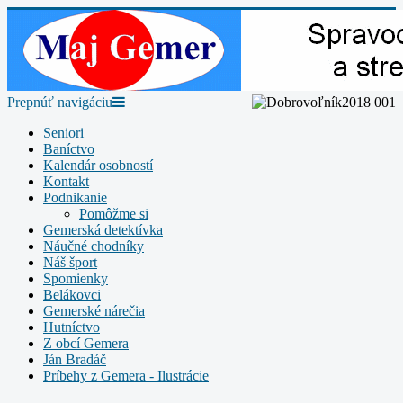
Prepnúť navigáciu
Seniori
Baníctvo
Kalendár osobností
Kontakt
Podnikanie
Pomôžme si
Gemerská detektívka
Náučné chodníky
Náš šport
Spomienky
Belákovci
Gemerské nárečia
Hutníctvo
Z obcí Gemera
Ján Bradáč
Príbehy z Gemera - Ilustrácie