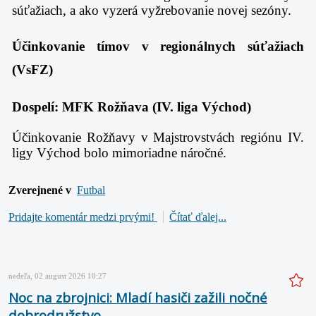
súťažiach, a ako vyzerá vyžrebovanie novej sezóny.
Účinkovanie tímov v regionálnych súťažiach
(VsFZ)
Dospelí: MFK Rožňava (IV. liga Východ)
Účinkovanie Rožňavy v Majstrovstvách regiónu IV.
ligy Východ bolo mimoriadne náročné.
Zverejnené v
Futbal
Pridajte komentár medzi prvými!
Čítať ďalej...
nedeľa, 02 august 2026 10:27
Noc na zbrojnici: Mladí hasiči zažili nočné
dobrodružstvo