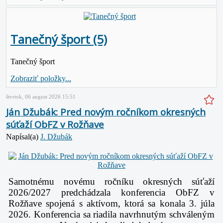
Tanečný šport (5)
Tanečný šport
Zobraziť položky...
štvrtok, 06 august 2026 15:51
Ján Džubák: Pred novým ročníkom okresných
súťaží ObFZ v Rožňave
Napísal(a)
J. Džubák
Samotnému novému ročníku okresných súťaží
2026/2027 predchádzala konferencia ObFZ v
Rožňave spojená s aktívom, ktorá sa konala 3. júla
2026.
Konferencia sa riadila navrhnutým schváleným