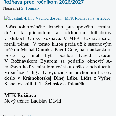
Rožňava pred ročníkom 2026/2027
Napísal(a)
Š. Tomášik
Počas tohtoročného letného prestupového termínu
došlo k príchodom a odchodom futbalistov
v kluboch ObFZ Rožňava. V MFK Rožňava sa aj
menil tréner. V tomto klube patria už k staronovým
hráčom Michal Domik a Pavol Gere, na brankárskom
poste by mal byť posilou Dávid Džačár.
V Rožňavskom Bystrom sa podarilo obnoviť A-
mužstvo keď v minulom ročníku došlo k odstúpeniu
zo súťaže 7. ligy. K výraznejším odchodom hráčov
došlo v Krásnohorskej Dlhej Lúke. Lídra z Vyšnej
Slanej oslabili R. T. Želinský a Tokarčík.
MFK Rožňava
Nový tréner: Ladislav Dávid