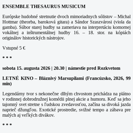
ENSEMBLE THESAURUS MUSICUM
Európske hudobné stretnutie dvoch mimoriadnych sólistov – Michal
Hottmar (theorba, baroková gitara) a Sándor Szaszvárosi (viola da
gamba). Súbor starej hudby sa zameriava na interpretáciu komornej
vokálnej a inštrumentálnej hudby 16. – 18. stor. na kópiách
originálov historických nástrojov.
Vstupné 5 €
* * *
sobota 15. augusta 2026 | 20.30 | námestie pred Rozkvetom
LETNÉ KINO – Bláznivý Marsupilami (Francúzsko, 2026, 99
min)
Legendárny tvor s nekonečne dlhým chvostom prichádza na plátno
v rodinnej dobrodružnej komédii plnej akcie a humoru. Keď sa jeho
tajomný svet stretne s ľudskou zvedavosťou, začína sa divoká jazda
naprieč džungľou. Exotické prostredie, svižné tempo a zábava pre
malých aj veľkých divákov.
* * *