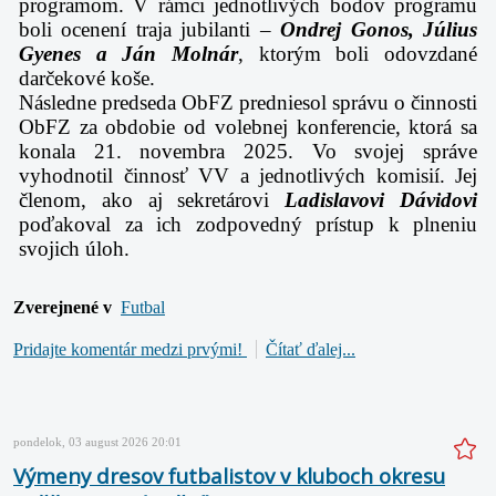
programom. V rámci jednotlivých bodov programu
boli ocenení traja jubilanti –
Ondrej Gonos, Július
Gyenes a Ján Molnár
, ktorým boli odovzdané
darčekové koše.
Následne predseda ObFZ predniesol správu o činnosti
ObFZ za obdobie od volebnej konferencie, ktorá sa
konala 21. novembra 2025. Vo svojej správe
vyhodnotil činnosť VV a jednotlivých komisií. Jej
členom, ako aj sekretárovi
Ladislavovi Dávidovi
poďakoval za ich zodpovedný prístup k plneniu
svojich úloh.
Zverejnené v
Futbal
Pridajte komentár medzi prvými!
Čítať ďalej...
pondelok, 03 august 2026 20:01
Výmeny dresov futbalistov v kluboch okresu