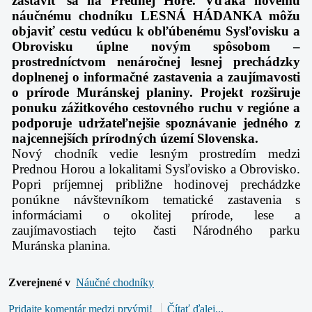
zastaviť sa na Prednej Hore. Vďaka novému
náučnému chodníku LESNÁ HÁDANKA môžu
objaviť cestu vedúcu k obľúbenému Sysľovisku a
Obrovisku úplne novým spôsobom –
prostredníctvom nenáročnej lesnej prechádzky
doplnenej o informačné zastavenia a zaujímavosti
o prírode Muránskej planiny. Projekt rozširuje
ponuku zážitkového cestovného ruchu v regióne a
podporuje udržateľnejšie spoznávanie jedného z
najcennejších prírodných území Slovenska.
Nový chodník vedie lesným prostredím medzi
Prednou Horou a lokalitami Sysľovisko a Obrovisko.
Popri príjemnej približne hodinovej prechádzke
ponúkne návštevníkom tematické zastavenia s
informáciami o okolitej prírode, lese a
zaujímavostiach tejto časti Národného parku
Muránska planina.
Zverejnené v
Náučné chodníky
Pridajte komentár medzi prvými!
Čítať ďalej...