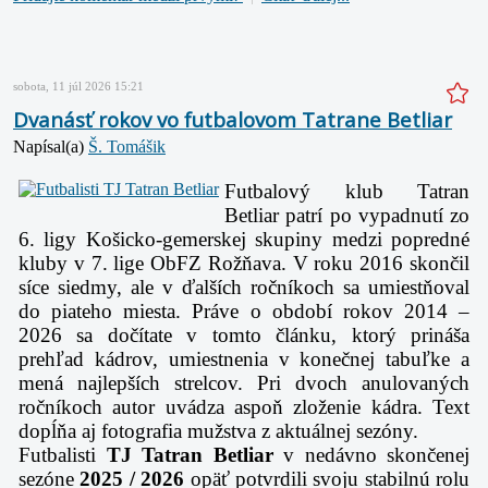
sobota, 11 júl 2026 15:21
Dvanásť rokov vo futbalovom Tatrane Betliar
Napísal(a)
Š. Tomášik
Futbalový klub Tatran
Betliar patrí po vypadnutí zo
6. ligy Košicko-gemerskej skupiny medzi popredné
kluby v 7. lige ObFZ Rožňava. V roku 2016 skončil
síce siedmy, ale v ďalších ročníkoch sa umiestňoval
do piateho miesta. Práve o období rokov 2014 –
2026 sa dočítate v tomto článku, ktorý prináša
prehľad kádrov, umiestnenia v konečnej tabuľke a
mená najlepších strelcov. Pri dvoch anulovaných
ročníkoch autor uvádza aspoň zloženie kádra. Text
dopĺňa aj fotografia mužstva z aktuálnej sezóny.
Futbalisti
TJ Tatran Betliar
v nedávno skončenej
sezóne
2025 / 2026
opäť potvrdili svoju stabilnú rolu