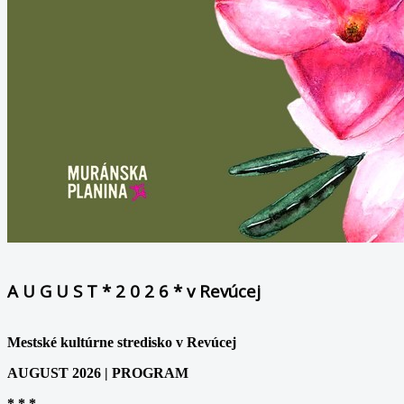
A U G U S T * 2 0 2 6 * v Revúcej
Mestské kultúrne stredisko v Revúcej
AUGUST 2026 | PROGRAM
* * *