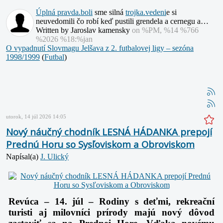
Úplná
pravda.boli
sme silná
trojka.vedeni
e si
neuvedomili čo robí keď pustili grendela a cernegu a…
Written by Jaroslav kamensky
on %PM, %14 %766
%2026 %18:%jan
O vypadnutí Slovmagu Jelšava z 2. futbalovej ligy – sezóna
1998/1999
(
Futbal
)
utorok, 14 júl 2026 14:05
Nový náučný chodník LESNÁ HÁDANKA prepojí
Prednú Horu so Sysľoviskom a Obroviskom
Napísal(a)
J. Ulický
Revúca – 14. júl – Rodiny s deťmi, rekreační
turisti aj milovníci prírody majú nový dôvod