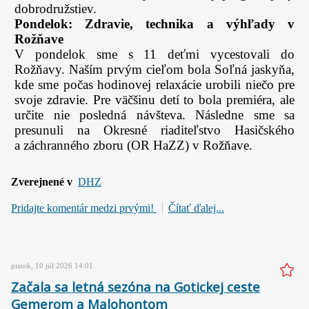
dobrodružstiev.
Pondelok: Zdravie, technika a výhľady v
Rožňave
V pondelok sme s 11 deťmi vycestovali do
Rožňavy. Naším prvým cieľom bola Soľná jaskyňa,
kde sme počas hodinovej relaxácie urobili niečo pre
svoje zdravie. Pre väčšinu detí to bola premiéra, ale
určite nie posledná návšteva. Následne sme sa
presunuli na Okresné riaditeľstvo Hasičského
a záchranného zboru (OR HaZZ) v Rožňave.
Zverejnené v
DHZ
Pridajte komentár medzi prvými!
Čítať ďalej...
piatok, 10 júl 2026 14:01
Začala sa letná sezóna na Gotickej ceste
Gemerom a Malohontom