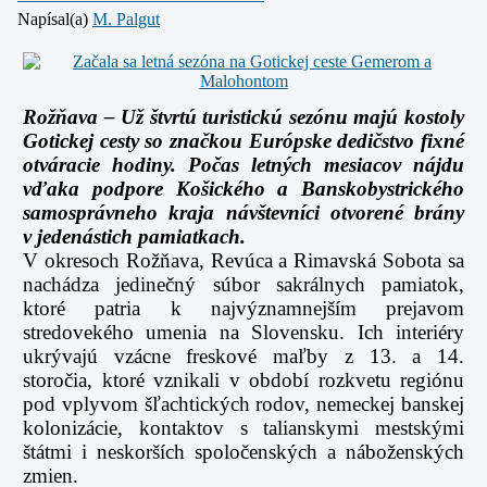
Napísal(a)
M. Palgut
Rožňava – Už štvrtú turistickú sezónu majú kostoly
Gotickej cesty so značkou Európske dedičstvo fixné
otváracie hodiny. Počas letných mesiacov nájdu
vďaka podpore Košického a Banskobystrického
samosprávneho kraja návštevníci otvorené brány
v jedenástich pamiatkach.
V okresoch Rožňava, Revúca a Rimavská Sobota sa
nachádza jedinečný súbor sakrálnych pamiatok,
ktoré patria k najvýznamnejším prejavom
stredovekého umenia na Slovensku. Ich interiéry
ukrývajú vzácne freskové maľby z 13. a 14.
storočia, ktoré vznikali v období rozkvetu regiónu
pod vplyvom šľachtických rodov, nemeckej banskej
kolonizácie, kontaktov s talianskymi mestskými
štátmi i neskorších spoločenských a náboženských
zmien.