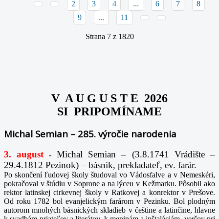
2
3
4
...
6
7
8
9
...
11
Strana 7 z 1820
V A U G U S T E 2026
SI PRIPOMÍNAME
Michal Semian – 285. výročie narodenia
3. august
Michal Semian – (3.8.1741 Vrádište –
-
29.4.1812 Pezinok) – básnik, prekladateľ, ev. farár.
Po skončení ľudovej školy študoval vo Vádosfalve a v Nemeskéri,
pokračoval v štúdiu v Soprone a na lýceu v Kežmarku. Pôsobil ako
rektor latinskej cirkevnej školy v Ratkovej a konrektor v Prešove.
Od roku 1782 bol evanjelickým farárom v Pezinku. Bol plodným
autorom mnohých básnických skladieb v češtine a latinčine, hlavne
k svadbám priateľov a literátov, k meninám a inštaláciám, veršov pri