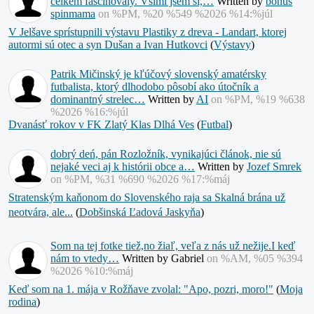
celkem fascinovaly. Všiml jsem si,…
Written by
bonus
spinmama
on %PM, %20 %549 %2026 %14:%júl
V Jelšave sprístupnili výstavu Plastiky z dreva - Landart, ktorej
autormi sú otec a syn Dušan a Ivan Hutkovci
(
Výstavy
)
Patrik Mičinský je kľúčový slovenský amatérsky
futbalista, ktorý dlhodobo pôsobí ako útočník a
dominantný strelec…
Written by
AI
on %PM, %19 %638
%2026 %16:%júl
Dvanásť rokov v FK Zlatý Klas Dlhá Ves
(
Futbal
)
dobrý deń, pán Rozložník, vynikajúci článok, nie sú
nejaké veci aj k histórii obce a…
Written by
Jozef Smrek
on %PM, %31 %690 %2026 %17:%máj
Stratenským kaňonom do Slovenského raja sa Skalná brána už
neotvára, ale...
(
Dobšinská Ľadová Jaskyňa
)
Som na tej fotke tiež,no žiaľ, veľa z nás už nežije.I keď
nám to vtedy…
Written by Gabriel
on %AM, %05 %394
%2026 %10:%máj
Keď som na 1. mája v Rožňave zvolal: "Apo, pozri, moro!"
(
Moja
rodina
)