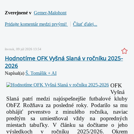
Zverejnené v
Gemer-Malohont
Pridajte komentár medzi prvými!
Čítať ďalej...
štvrtok, 09 júl 2026 13:54
Hodnotíme OFK Vyšná Slaná v ročníku 2025-
2026
Napísal(a)
Š. Tomášik + AI
OFK
Vyšná
Slaná patrí medzi najúspešnejšie futbalové kluby
ObFZ Rožňava za posledné roky. Podarilo sa mu
obhájiť prvenstvo z minulého ročníka, naviac
predtým sa umiestňoval vždy na popredných
miestach tabuľky. V článku sa dočítame o jeho
výsledkoch v ročníku 2025/2026. Okrem