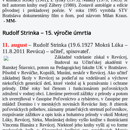
tiež autorom knihy esejí Zábery (1980). Zostavil antológie a edície
pôvodnej i prekladovej poézie. V roku 1995 vyrobila STV
Bratislava dokumentárny film o ňom, pod názvom Milan Kraus.
-
MM-
Rudolf Strinka – 15. výročie úmrtia
11. august
– Rudolf Strinka (19.6.1927 Mokrá Lúka –
11.8.2011 Revúca) – učiteľ, spisovateľ.
Základné vzdelanie získal v Revúcej,
študoval na Učiteľskej akadémii v
Banskej Štiavnici, potom na Pedagogickej fakulte UK v Bratislave.
Pôsobil v Revúčke, Kopráši, Muráni, neskôr v Revúcej. Ako učiteľ
základnej školy v Revúcej sa podieľal na vzdelávaní a výchove
niekoľkých generácií detí, ktoré viedol aj k poznávaniu i ochrane
prírody. Dlhé roky bol členom i funkcionárom poľovníckych
združení v rodnej obci. Literárne pretvoril zážitky z prírody a potom
ich uverejňoval v časopise Poľovníctvo a rybárstvo, v časopise pre
mládež Domino i v mestských novinách Revúcke listy. 8 zbierok
poľovníckych príbehov, záznamy priateľských stretnutí poľovníkov,
rozprávanie zážitkov a opis krás a bohatstva prírody v okolí Mokrej
Lúky, Revúcej, Sirku, Muránskej doliny vyšlo knižne s ilustráciami
Vincenta Blanára z Revúcej. Niektoré jeho knihy vyšli aj vo forme