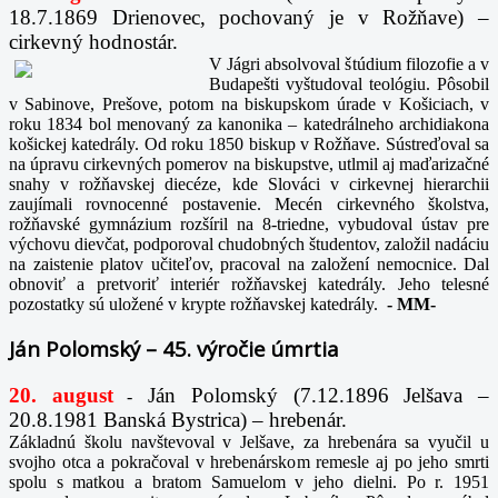
18.7.1869 Drienovec, pochovaný je v Rožňave) –
cirkevný hodnostár.
V Jágri absolvoval štúdium filozofie a v
Budapešti vyštudoval teológiu. Pôsobil
v Sabinove, Prešove, potom na biskupskom úrade v Košiciach, v
roku 1834 bol menovaný za kanonika – katedrálneho archidiakona
košickej katedrály. Od roku 1850 biskup v Rožňave. Sústreďoval sa
na úpravu cirkevných pomerov na biskupstve, utlmil aj maďarizačné
snahy v rožňavskej diecéze, kde Slováci v cirkevnej hierarchii
zaujímali rovnocenné postavenie. Mecén cirkevného školstva,
rožňavské gymnázium rozšíril na 8-triedne, vybudoval ústav pre
výchovu dievčat, podporoval chudobných študentov, založil nadáciu
na zaistenie platov učiteľov, pracoval na založení nemocnice. Dal
obnoviť a pretvoriť interiér rožňavskej katedrály. Jeho telesné
pozostatky sú uložené v krypte rožňavskej katedrály.
-
MM-
Ján Polomský – 45. výročie úmrtia
20. august
Ján Polomský (7.12.1896 Jelšava –
-
20.8.1981 Banská Bystrica) – hrebenár.
Základnú školu navštevoval v Jelšave, za hrebenára sa vyučil u
svojho otca a pokračoval v hrebenárskom remesle aj po jeho smrti
spolu s matkou a bratom Samuelom v jeho dielni. Po r. 1951