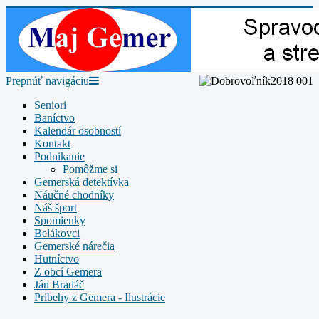
Prepnúť navigáciu
Seniori
Baníctvo
Kalendár osobností
Kontakt
Podnikanie
Pomôžme si
Gemerská detektívka
Náučné chodníky
Náš šport
Spomienky
Belákovci
Gemerské nárečia
Hutníctvo
Z obcí Gemera
Ján Bradáč
Príbehy z Gemera - Ilustrácie