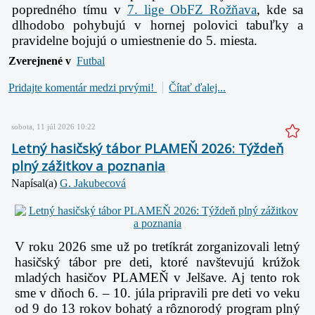
popredného tímu v
7. lige ObFZ Rožňava
, kde sa
dlhodobo pohybujú v hornej polovici tabuľky a
pravidelne bojujú o umiestnenie do 5. miesta.
Zverejnené v
Futbal
Pridajte komentár medzi prvými!
Čítať ďalej...
sobota, 11 júl 2026 10:22
Letný hasičský tábor PLAMEŇ 2026: Týždeň
plný zážitkov a poznania
Napísal(a)
G. Jakubecová
V roku 2026 sme už po tretíkrát zorganizovali letný
hasičský tábor pre deti, ktoré navštevujú krúžok
mladých hasičov PLAMEŇ v Jelšave. Aj tento rok
sme v dňoch 6. – 10. júla pripravili pre deti vo veku
od 9 do 13 rokov bohatý a rôznorodý program plný