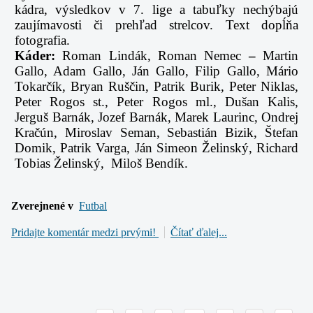
kádra, výsledkov v 7. lige a tabuľky nechýbajú
zaujímavosti či prehľad strelcov. Text dopĺňa
fotografia.
Káder:
Roman Lindák, Roman Nemec
–
Martin
Gallo, Adam Gallo, Ján Gallo, Filip Gallo, Mário
Tokarčík, Bryan Ruščin, Patrik Burik, Peter Niklas,
Peter Rogos st., Peter Rogos ml., Dušan Kalis,
Jerguš Barnák, Jozef Barnák, Marek Laurinc, Ondrej
Kračún, Miroslav Seman, Sebastián Bizik, Štefan
Domik, Patrik Varga, Ján Simeon Želinský, Richard
Tobias Želinský, Miloš Bendík.
Zverejnené v
Futbal
Pridajte komentár medzi prvými!
Čítať ďalej...