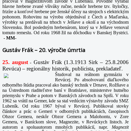
pracoval v magnezitovom závode v Lubeníku. Pôvodne vyrábal
hlavne hrebene zvané všiváky ručne, neskôr hrebene tzv. štyločky,
frizíre a konťové hrebene pre ženské účesy na strojoch s elektrickým
pohonom. Rohovinu na výrobu objednával z Čiech a Maďarska,
výrobky sa predávali na trhoch v Jelšave a okolí a na východnom
Slovensku. Bol posledným hrebenárom, ktorý sa v Jelšave venoval
tomuto remeslu. Od roku 1968 žil na dôchodku v Banskej Bystrici.
-
MM-
Gustáv Frák – 20. výročie úmrtia
25. august
Gustáv Frák
(1.3.1913 Sirk – 25.8.2006
-
Revúca) – regionálny historik, publicista, prekladateľ.
Študoval na reálnom gymnáziu v
Revúcej. Po absolvovaní diaľkového
odborného štúdia pracoval ako banský technik v Drnave, Rožňave a
na Ústrednom riaditeľstve baní v Bratislave, ministerstve hutného
priemyslu v Prahe a potom v Banských závodoch na Spiši. V roku
1962 sa vrátil na Gemer, kde sa stal vedúcim výstavby závodu SMZ
Lubeník. Od roku 1967 býval v Revúcej. Publikoval stovky
článkov a prác o Gemeri v odborných publikáciách, časopisoch
Obzor Gemera, neskôr Obzor Gemera a Malohontu, v Zore
Gemera, v Baníckom slove, Magnezite, v Revúckych listoch. Je
autorom a spoluautorom mnohých publikácií, napr
. Magnezit