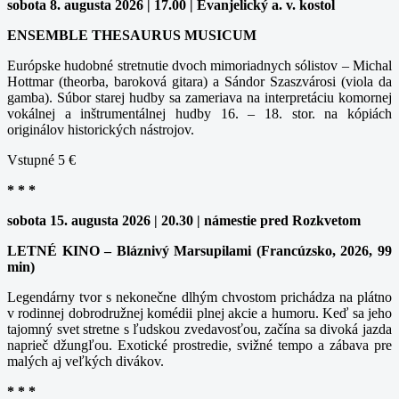
sobota 8. augusta 2026 | 17.00 | Evanjelický a. v. kostol
ENSEMBLE THESAURUS MUSICUM
Európske hudobné stretnutie dvoch mimoriadnych sólistov – Michal
Hottmar (theorba, baroková gitara) a Sándor Szaszvárosi (viola da
gamba). Súbor starej hudby sa zameriava na interpretáciu komornej
vokálnej a inštrumentálnej hudby 16. – 18. stor. na kópiách
originálov historických nástrojov.
Vstupné 5 €
* * *
sobota 15. augusta 2026 | 20.30 | námestie pred Rozkvetom
LETNÉ KINO – Bláznivý Marsupilami (Francúzsko, 2026, 99
min)
Legendárny tvor s nekonečne dlhým chvostom prichádza na plátno
v rodinnej dobrodružnej komédii plnej akcie a humoru. Keď sa jeho
tajomný svet stretne s ľudskou zvedavosťou, začína sa divoká jazda
naprieč džungľou. Exotické prostredie, svižné tempo a zábava pre
malých aj veľkých divákov.
* * *