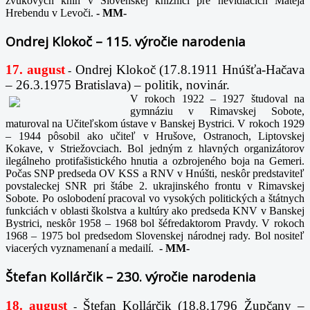
zvukových kníh v Slovenskej knižnici pre nevidiacich Mateja
Hrebendu v Levoči.
-
MM-
Ondrej Klokoč – 115. výročie narodenia
17. august
Ondrej Klokoč (17.8.1911 Hnúšťa-Hačava
-
– 26.3.1975 Bratislava) – politik, novinár.
V rokoch 1922 – 1927 študoval na
gymnáziu v Rimavskej Sobote,
maturoval na Učiteľskom ústave v Banskej Bystrici. V rokoch 1929
– 1944 pôsobil ako učiteľ v Hrušove, Ostranoch, Liptovskej
Kokave, v Striežovciach. Bol jedným z hlavných organizátorov
ilegálneho protifašistického hnutia a ozbrojeného boja na Gemeri.
Počas SNP predseda OV KSS a RNV v Hnúšti, neskôr predstaviteľ
povstaleckej SNR pri štábe 2. ukrajinského frontu v Rimavskej
Sobote. Po oslobodení pracoval vo vysokých politických a štátnych
funkciách v oblasti školstva a kultúry ako predseda KNV v Banskej
Bystrici, neskôr 1958 – 1968 bol šéfredaktorom Pravdy. V rokoch
1968 – 1975 bol predsedom Slovenskej národnej rady. Bol nositeľ
viacerých vyznamenaní a medailí.
-
MM-
Štefan Kollárčik – 230. výročie narodenia
18. august
Štefan Kollárčik (18.8.1796 Župčany –
-