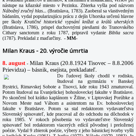
nástupe na kňazské miesto v Pezinku. Zbierka vyšla pod názvom
Nábožný zvučný hlas...
(Bratislava, 1783). Zaoberal sa vlastivedným
bádaním, vydal popularizujúcu prácu z dejín Uhorska určenú hlavne
pre školy
Kratičné historické vypsání knížat a králů uherských
(Bratislava, 1786), prispel duchovnými piesňami do Tranovského
Cithary sanctorum z roku 1787, pripravil vydanie
Biblia sacra
(1787). Prekladal z maďarčiny.
-
MM-
Milan Kraus - 20. výročie úmrtia
8. august
Milan Kraus (20.8.1924 Tisovec – 8.8.2006
-
Prievidza) – básnik, esejista, prekladateľ.
Do ľudovej školy chodil v rodisku,
študoval na gymnáziu v Banskej
Bystrici, Rimavskej Sobote a Tisovci, kde roku 1943 zmaturoval.
Potom študoval na Evanjelickej bohosloveckej fakulte v Bratislave.
Po skončení bol krátko kaplánom v Žiline, v Liptovskej Porúbke a
Novom Meste nad Váhom a asistentom na Ev. bohosloveckej
fakulte v Bratislave. Potom sa stal redaktorom vydavateľstva
Slovenský spisovateľ, kde pracoval až do odchodu na dôchodok v
roku 1985. V rokoch pôsobenia vo vydavateľstve Slovenský
spisovateľ bol redaktorom viacerých edícií pôvodnej i preloženej
poézie. Vydal 9 zbierok poézie, výbery z jeho básnickej tvorby vyšli
v knihách Kroky (1961), Z lyriky (1975), Nálady (1979, 1983). Je