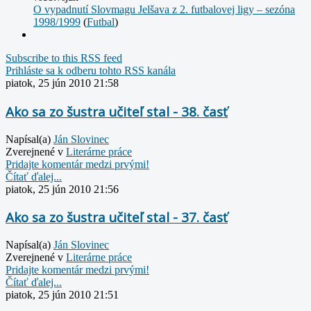
O vypadnutí Slovmagu Jelšava z 2. futbalovej ligy – sezóna
1998/1999
(
Futbal
)
Subscribe to this RSS feed
Prihláste sa k odberu tohto RSS kanála
piatok, 25 jún 2010 21:58
Ako sa zo šustra učiteľ stal - 38. časť
Napísal(a)
Ján Slovinec
Zverejnené v
Literárne práce
Pridajte komentár medzi prvými!
Čítať ďalej...
piatok, 25 jún 2010 21:56
Ako sa zo šustra učiteľ stal - 37. časť
Napísal(a)
Ján Slovinec
Zverejnené v
Literárne práce
Pridajte komentár medzi prvými!
Čítať ďalej...
piatok, 25 jún 2010 21:51