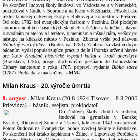
Po skončení ľudovej školy študoval vo Vádosfalve a v Nemeskéri,
pokračoval v štúdiu v Soprone a na lýceu v Kežmarku. Pôsobil ako
rektor latinskej cirkevnej školy v Ratkovej a konrektor v Prešove.
Od roku 1782 bol evanjelickým farárom v Pezinku. Bol plodným
autorom mnohých básnických skladieb v češtine a latinčine, hlavne
k svadbám priateľov a literátov, k meninám a inštaláciám, veršov pri
nástupe na kňazské miesto v Pezinku. Zbierka vyšla pod názvom
Nábožný zvučný hlas...
(Bratislava, 1783). Zaoberal sa vlastivedným
bádaním, vydal popularizujúcu prácu z dejín Uhorska určenú hlavne
pre školy
Kratičné historické vypsání knížat a králů uherských
(Bratislava, 1786), prispel duchovnými piesňami do Tranovského
Cithary sanctorum z roku 1787, pripravil vydanie
Biblia sacra
(1787). Prekladal z maďarčiny.
-
MM-
Milan Kraus - 20. výročie úmrtia
8. august
Milan Kraus (20.8.1924 Tisovec – 8.8.2006
-
Prievidza) – básnik, esejista, prekladateľ.
Do ľudovej školy chodil v rodisku,
študoval na gymnáziu v Banskej
Bystrici, Rimavskej Sobote a Tisovci, kde roku 1943 zmaturoval.
Potom študoval na Evanjelickej bohosloveckej fakulte v Bratislave.
Po skončení bol krátko kaplánom v Žiline, v Liptovskej Porúbke a
Novom Meste nad Váhom a asistentom na Ev. bohosloveckej