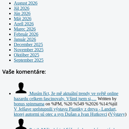
August 2026
Júl 2026
Jún 2026
Máj 2026
Apríl 2026
Marec 2026
Február 2026
Január 2026
December 2025
November 2025
Október 2025
September 2025
Vaše komentáre:
Musím říct, že mě aktuální trendy ve světě online
hazardu celkem fascinovaly. Všiml jsem si,…
Written by
bonus spinmama
on %PM, %20 %549 %2026 %14:%júl
V Jelšave sprístupnili výstavu Plastiky z dreva - Landart,
ktorej autormi sú otec a syn Dušan a Ivan Hutkovci
(
Výstavy
)