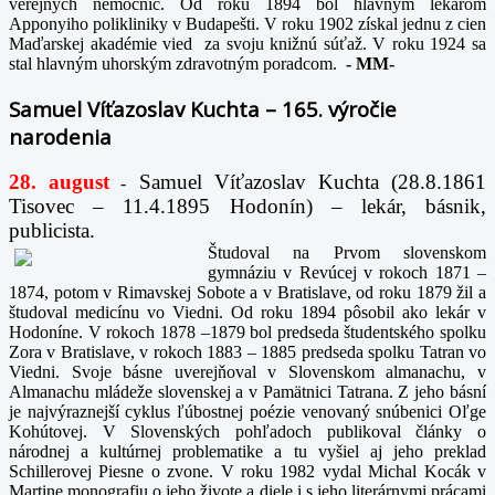
verejných nemocníc. Od roku 1894 bol hlavným lekárom
Apponyiho polikliniky v Budapešti. V roku 1902 získal jednu z cien
Maďarskej akadémie vied za svoju knižnú súťaž. V roku 1924 sa
stal hlavným uhorským zdravotným poradcom.
-
MM-
Samuel Víťazoslav Kuchta – 165. výročie
narodenia
28. august
Samuel Víťazoslav Kuchta (28.8.1861
-
Tisovec – 11.4.1895 Hodonín) – lekár, básnik,
publicista.
Študoval na Prvom slovenskom
gymnáziu v Revúcej v rokoch 1871 –
1874, potom v Rimavskej Sobote a v Bratislave, od roku 1879 žil a
študoval medicínu vo Viedni. Od roku 1894 pôsobil ako lekár v
Hodoníne. V rokoch 1878 –1879 bol predseda študentského spolku
Zora v Bratislave, v rokoch 1883 – 1885 predseda spolku Tatran vo
Viedni. Svoje básne uverejňoval v Slovenskom almanachu, v
Almanachu mládeže slovenskej a v Pamätnici Tatrana. Z jeho básní
je najvýraznejší cyklus ľúbostnej poézie venovaný snúbenici Oľge
Kohútovej. V Slovenských pohľadoch publikoval články o
národnej a kultúrnej problematike a tu vyšiel aj jeho preklad
Schillerovej Piesne o zvone. V roku 1982 vydal Michal Kocák v
Martine monografiu o jeho živote a diele i s jeho literárnymi prácami