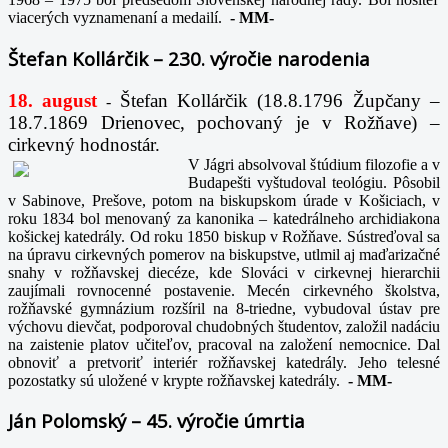
viacerých vyznamenaní a medailí.
-
MM-
Štefan Kollárčik – 230. výročie narodenia
18. august
Štefan Kollárčik (18.8.1796 Župčany –
-
18.7.1869 Drienovec, pochovaný je v Rožňave) –
cirkevný hodnostár.
V Jágri absolvoval štúdium filozofie a v
Budapešti vyštudoval teológiu. Pôsobil
v Sabinove, Prešove, potom na biskupskom úrade v Košiciach, v
roku 1834 bol menovaný za kanonika – katedrálneho archidiakona
košickej katedrály. Od roku 1850 biskup v Rožňave. Sústreďoval sa
na úpravu cirkevných pomerov na biskupstve, utlmil aj maďarizačné
snahy v rožňavskej diecéze, kde Slováci v cirkevnej hierarchii
zaujímali rovnocenné postavenie. Mecén cirkevného školstva,
rožňavské gymnázium rozšíril na 8-triedne, vybudoval ústav pre
výchovu dievčat, podporoval chudobných študentov, založil nadáciu
na zaistenie platov učiteľov, pracoval na založení nemocnice. Dal
obnoviť a pretvoriť interiér rožňavskej katedrály. Jeho telesné
pozostatky sú uložené v krypte rožňavskej katedrály.
-
MM-
Ján Polomský – 45. výročie úmrtia