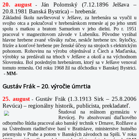
20. august
Ján Polomský (7.12.1896 Jelšava –
-
20.8.1981 Banská Bystrica) – hrebenár.
Základnú školu navštevoval v Jelšave, za hrebenára sa vyučil u
svojho otca a pokračoval v hrebenárskom remesle aj po jeho smrti
spolu s matkou a bratom Samuelom v jeho dielni. Po r. 1951
pracoval v magnezitovom závode v Lubeníku. Pôvodne vyrábal
hlavne hrebene zvané všiváky ručne, neskôr hrebene tzv. štyločky,
frizíre a konťové hrebene pre ženské účesy na strojoch s elektrickým
pohonom. Rohovinu na výrobu objednával z Čiech a Maďarska,
výrobky sa predávali na trhoch v Jelšave a okolí a na východnom
Slovensku. Bol posledným hrebenárom, ktorý sa v Jelšave venoval
tomuto remeslu. Od roku 1968 žil na dôchodku v Banskej Bystrici.
-
MM-
Gustáv Frák – 20. výročie úmrtia
25. august
Gustáv Frák
(1.3.1913 Sirk – 25.8.2006
-
Revúca) – regionálny historik, publicista, prekladateľ.
Študoval na reálnom gymnáziu v
Revúcej. Po absolvovaní diaľkového
odborného štúdia pracoval ako banský technik v Drnave, Rožňave a
na Ústrednom riaditeľstve baní v Bratislave, ministerstve hutného
priemyslu v Prahe a potom v Banských závodoch na Spiši. V roku