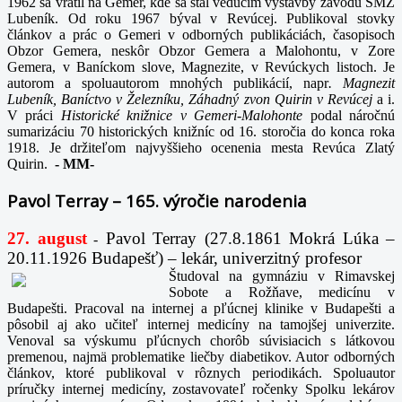
1962 sa vrátil na Gemer, kde sa stal vedúcim výstavby závodu SMZ
Lubeník. Od roku 1967 býval v Revúcej. Publikoval stovky
článkov a prác o Gemeri v odborných publikáciách, časopisoch
Obzor Gemera, neskôr Obzor Gemera a Malohontu, v Zore
Gemera, v Baníckom slove, Magnezite, v Revúckych listoch. Je
autorom a spoluautorom mnohých publikácií, napr
. Magnezit
Lubeník, Baníctvo v Železníku, Záhadný zvon Quirin v Revúcej
a i.
V práci
Historické knižnice v Gemeri-Malohonte
podal náročnú
sumarizáciu 70 historických knižníc od 16. storočia do konca roka
1918. Je držiteľom najvyššieho ocenenia mesta Revúca Zlatý
Quirin.
-
MM-
Pavol Terray – 165. výročie narodenia
27. august
Pavol Terray
(27.8.1861 Mokrá Lúka –
-
20.11.1926 Budapešť) – lekár, univerzitný profesor
Študoval na gymnáziu v Rimavskej
Sobote a Rožňave, medicínu v
Budapešti. Pracoval na internej a pľúcnej klinike v Budapešti a
pôsobil aj ako učiteľ internej medicíny na tamojšej univerzite.
Venoval sa výskumu pľúcnych chorôb súvisiacich s látkovou
premenou, najmä problematike liečby diabetikov. Autor odborných
článkov, ktoré publikoval v rôznych periodikách. Spoluautor
príručky internej medicíny, zostavovateľ ročenky Spolku lekárov