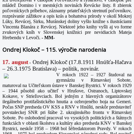
mládež Domino i v mestských novinách Revúcke listy. 8 zbierok
poľovníckych príbehov, záznamy priateľských stretnutí poľovníkov,
rozprávanie zážitkov a opis krás a bohatstva prírody v okolí Mokrej
Lúky, Revúcej, Sirku, Muránskej doliny vyšlo knižne s ilustráciami
Vincenta Blanára z Revúcej. Niektoré jeho knihy vyšli aj vo forme
zvukových kníh v Slovenskej knižnici pre nevidiacich Mateja
Hrebendu v Levoči.
-
MM-
Ondrej Klokoč – 115. výročie narodenia
17. august
Ondrej Klokoč (17.8.1911 Hnúšťa-Hačava
-
– 26.3.1975 Bratislava) – politik, novinár.
V rokoch 1922 – 1927 študoval na
gymnáziu v Rimavskej Sobote,
maturoval na Učiteľskom ústave v Banskej Bystrici. V rokoch 1929
– 1944 pôsobil ako učiteľ v Hrušove, Ostranoch, Liptovskej
Kokave, v Striežovciach. Bol jedným z hlavných organizátorov
ilegálneho protifašistického hnutia a ozbrojeného boja na Gemeri.
Počas SNP predseda OV KSS a RNV v Hnúšti, neskôr predstaviteľ
povstaleckej SNR pri štábe 2. ukrajinského frontu v Rimavskej
Sobote. Po oslobodení pracoval vo vysokých politických a štátnych
funkciách v oblasti školstva a kultúry ako predseda KNV v Banskej
Bystrici, neskôr 1958 – 1968 bol šéfredaktorom Pravdy. V rokoch
1968 – 1975 bol predsedom Slovenskej národnej rady. Bol nositeľ