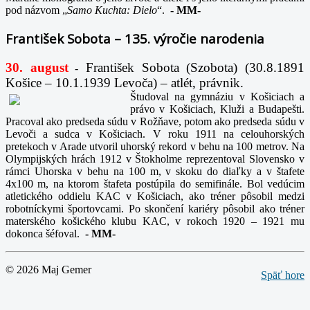
pod názvom „
Samo Kuchta: Dielo
“.
-
MM-
František Sobota – 135. výročie narodenia
30. august
František Sobota (Szobota) (30.8.1891
-
Košice – 10.1.1939 Levoča) – atlét, právnik.
Študoval na gymnáziu v Košiciach a
právo v Košiciach, Kluži a Budapešti.
Pracoval ako predseda súdu v Rožňave, potom ako predseda súdu v
Levoči a sudca v Košiciach. V roku 1911 na celouhorských
pretekoch v Arade utvoril uhorský rekord v behu na 100 metrov. Na
Olympijských hrách 1912 v Štokholme reprezentoval Slovensko v
rámci Uhorska v behu na 100 m, v skoku do diaľky a v štafete
4x100 m, na ktorom štafeta postúpila do semifinále. Bol vedúcim
atletického oddielu KAC v Košiciach, ako tréner pôsobil medzi
robotníckymi športovcami. Po skončení kariéry pôsobil ako tréner
materského košického klubu KAC, v rokoch 1920 – 1921 mu
dokonca šéfoval.
-
MM-
© 2026 Maj Gemer
Späť hore