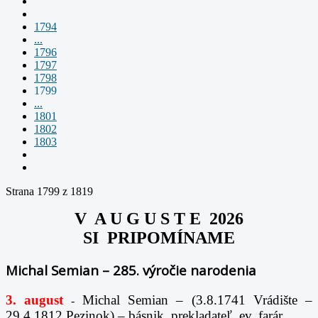
1794
...
1796
1797
1798
1799
...
1801
1802
1803
Strana 1799 z 1819
V A U G U S T E 2026
SI PRIPOMÍNAME
Michal Semian – 285. výročie narodenia
3. august
Michal Semian – (3.8.1741 Vrádište –
-
29.4.1812 Pezinok) – básnik, prekladateľ, ev. farár.