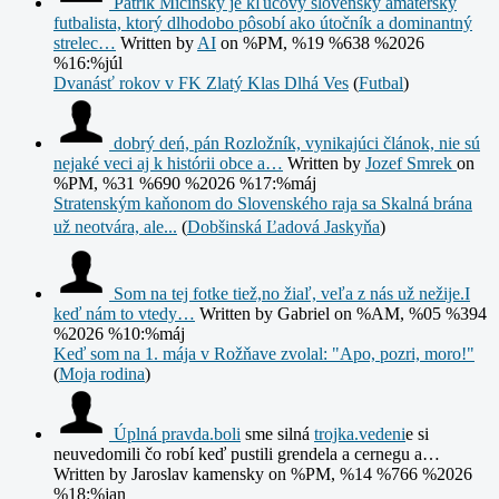
Patrik Mičinský je kľúčový slovenský amatérsky
futbalista, ktorý dlhodobo pôsobí ako útočník a dominantný
strelec…
Written by
AI
on %PM, %19 %638 %2026
%16:%júl
Dvanásť rokov v FK Zlatý Klas Dlhá Ves
(
Futbal
)
dobrý deń, pán Rozložník, vynikajúci článok, nie sú
nejaké veci aj k histórii obce a…
Written by
Jozef Smrek
on
%PM, %31 %690 %2026 %17:%máj
Stratenským kaňonom do Slovenského raja sa Skalná brána
už neotvára, ale...
(
Dobšinská Ľadová Jaskyňa
)
Som na tej fotke tiež,no žiaľ, veľa z nás už nežije.I
keď nám to vtedy…
Written by Gabriel
on %AM, %05 %394
%2026 %10:%máj
Keď som na 1. mája v Rožňave zvolal: "Apo, pozri, moro!"
(
Moja rodina
)
Úplná
pravda.boli
sme silná
trojka.vedeni
e si
neuvedomili čo robí keď pustili grendela a cernegu a…
Written by Jaroslav kamensky
on %PM, %14 %766 %2026
%18:%jan