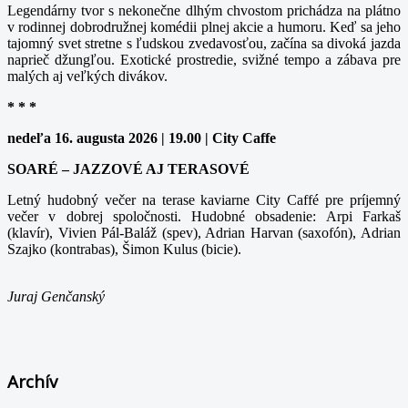
Legendárny tvor s nekonečne dlhým chvostom prichádza na plátno
v rodinnej dobrodružnej komédii plnej akcie a humoru. Keď sa jeho
tajomný svet stretne s ľudskou zvedavosťou, začína sa divoká jazda
naprieč džungľou. Exotické prostredie, svižné tempo a zábava pre
malých aj veľkých divákov.
* * *
nedeľa 16. augusta 2026 | 19.00 | City Caffe
SOARÉ – JAZZOVÉ AJ TERASOVÉ
Letný hudobný večer na terase kaviarne City Caffé pre príjemný
večer v dobrej spoločnosti. Hudobné obsadenie: Arpi Farkaš
(klavír), Vivien Pál-Baláž (spev), Adrian Harvan (saxofón), Adrian
Szajko (kontrabas), Šimon Kulus (bicie).
Juraj Genčanský
Archív