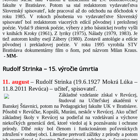
fakulte v Bratislave. Potom sa stal redaktorom vydavateľstva
Slovenský spisovateľ, kde pracoval až do odchodu na dôchodok v
roku 1985. V rokoch pôsobenia vo vydavateľstve Slovenský
spisovateľ bol redaktorom viacerých edícií pôvodnej i preloženej
poézie. Vydal 9 zbierok poézie, výbery z jeho básnickej tvorby vyšli
v knihách Kroky (1961), Z lyriky (1975), Nálady (1979, 1983). Je
tiež autorom knihy esejí Zábery (1980). Zostavil antológie a edície
pôvodnej i prekladovej poézie. V roku 1995 vyrobila STV
Bratislava dokumentárny film o ňom, pod názvom Milan Kraus.
-
MM-
Rudolf Strinka – 15. výročie úmrtia
11. august
– Rudolf Strinka (19.6.1927 Mokrá Lúka –
11.8.2011 Revúca) – učiteľ, spisovateľ.
Základné vzdelanie získal v Revúcej,
študoval na Učiteľskej akadémii v
Banskej Štiavnici, potom na Pedagogickej fakulte UK v Bratislave.
Pôsobil v Revúčke, Kopráši, Muráni, neskôr v Revúcej. Ako učiteľ
základnej školy v Revúcej sa podieľal na vzdelávaní a výchove
niekoľkých generácií detí, ktoré viedol aj k poznávaniu i ochrane
prírody. Dlhé roky bol členom i funkcionárom poľovníckych
združení v rodnej obci. Literárne pretvoril zážitky z prírody a potom
ich uverejňoval v časopise Poľovníctvo a rybárstvo, v časopise pre