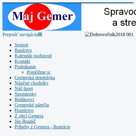
Prepnúť navigáciu
Seniori
Baníctvo
Kalendár osobností
Kontakt
Podnikanie
Pomôžme si
Gemerská detektívka
Náučné chodníky
Náš šport
Spomienky
Belákovci
Gemerské nárečia
Hutníctvo
Z obcí Gemera
Ján Bradáč
Príbehy z Gemera - Ilustrácie